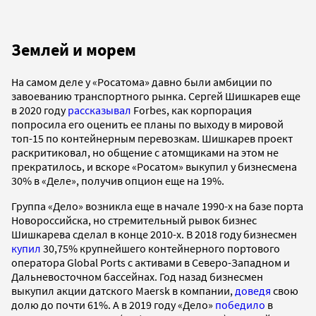
Землей и морем
На самом деле у «Росатома» давно были амбиции по
завоеванию транспортного рынка. Сергей Шишкарев еще
в 2020 году
рассказывал
Forbes, как корпорация
попросила его оценить ее планы по выходу в мировой
топ-15 по контейнерным перевозкам. Шишкарев проект
раскритиковал, но общение с атомщиками на этом не
прекратилось, и вскоре «Росатом» выкупил у бизнесмена
30% в «Деле», получив опцион еще на 19%.
Группа «Дело» возникла еще в начале 1990-х на базе порта
Новороссийска, но стремительный рывок бизнес
Шишкарева сделал в конце 2010-х. В 2018 году бизнесмен
купил
30,75% крупнейшего контейнерного портового
оператора Global Ports с активами в Северо-Западном и
Дальневосточном бассейнах. Год назад бизнесмен
выкупил акции датского Maersk в компании,
доведя
свою
долю до почти 61%. А в 2019 году «Дело»
победило
в