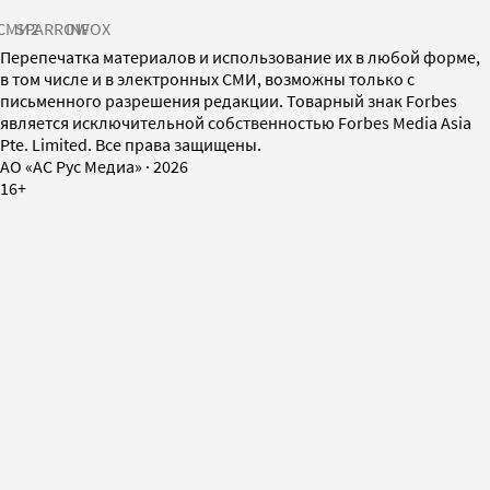
СМИ2
SPARROW
INFOX
Перепечатка материалов и использование их в любой форме,
в том числе и в электронных СМИ, возможны только с
письменного разрешения редакции. Товарный знак Forbes
является исключительной собственностью Forbes Media Asia
Pte. Limited. Все права защищены.
AO «АС Рус Медиа»
·
2026
16+