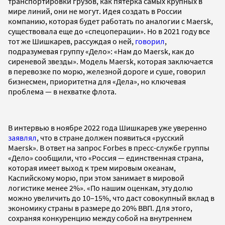
транспортировки грузов, как пятерка самых крупных в
мире линий, они не могут. Идея создать в России
компанию, которая будет работать по аналогии с Maersk,
существовала еще до «спецоперации». Но в 2021 году все
тот же Шишкарев, рассуждая о ней,
говорил
,
подразумевая группу «Дело»: «Нам до Maersk, как до
сиреневой звезды». Модель Maersk, которая заключается
в перевозке по морю, железной дороге и суше, говорил
бизнесмен, приоритетна для «Дела», но ключевая
проблема — в нехватке флота.
В интервью в ноябре 2022 года Шишкарев уже уверенно
заявлял
, что в стране должен появиться «русский
Maersk». В ответ на запрос Forbes в пресс-службе группы
«Дело» сообщили, что «Россия — единственная страна,
которая имеет выход к трем мировым океанам,
Каспийскому морю, при этом занимает в мировой
логистике менее 2%». «По нашим оценкам, эту долю
можно увеличить до 10–15%, что даст совокупный вклад в
экономику страны в размере до 20% ВВП. Для этого,
сохраняя конкуренцию между собой на внутреннем