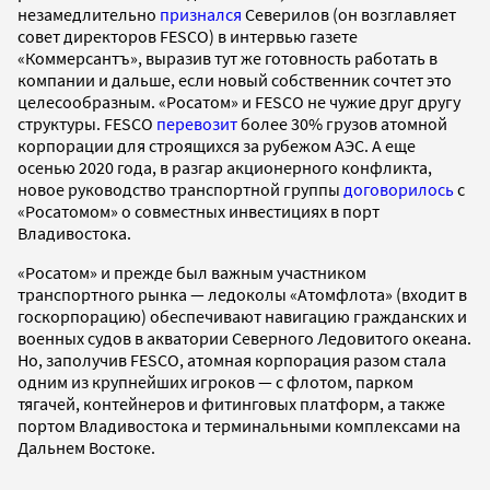
незамедлительно
признался
Северилов (он возглавляет
совет директоров FESCO) в интервью газете
«Коммерсантъ», выразив тут же готовность работать в
компании и дальше, если новый собственник сочтет это
целесообразным. «Росатом» и FESCO не чужие друг другу
структуры. FESCO
перевозит
более 30% грузов атомной
корпорации для строящихся за рубежом АЭС. А еще
осенью 2020 года, в разгар акционерного конфликта,
новое руководство транспортной группы
договорилось
с
«Росатомом» о совместных инвестициях в порт
Владивостока.
«Росатом» и прежде был важным участником
транспортного рынка — ледоколы «Атомфлота» (входит в
госкорпорацию) обеспечивают навигацию гражданских и
военных судов в акватории Северного Ледовитого океана.
Но, заполучив FESCO, атомная корпорация разом стала
одним из крупнейших игроков — с флотом, парком
тягачей, контейнеров и фитинговых платформ, а также
портом Владивостока и терминальными комплексами на
Дальнем Востоке.