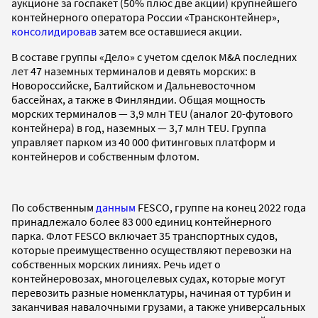
аукционе за госпакет (50% плюс две акции) крупнейшего
контейнерного оператора России «Трансконтейнер»,
консолидировав
затем все оставшиеся акции.
В составе группы «Дело» с учетом сделок M&A последних
лет 47 наземных терминалов и девять морских: в
Новороссийске, Балтийском и Дальневосточном
бассейнах, а также в Финляндии. Общая мощность
морских терминалов — 3,9 млн TEU (аналог 20-футового
контейнера) в год, наземных — 3,7 млн TEU. Группа
управляет парком из 40 000 фитинговых платформ и
контейнеров и собственным флотом.
По собственным
данным
FESCO, группе на конец 2022 года
принадлежало более 83 000 единиц контейнерного
парка. Флот FESCO включает 35 транспортных судов,
которые преимущественно осуществляют перевозки на
собственных морских линиях. Речь идет о
контейнеровозах, многоцелевых судах, которые могут
перевозить разные номенклатуры, начиная от турбин и
заканчивая навалочными грузами, а также универсальных