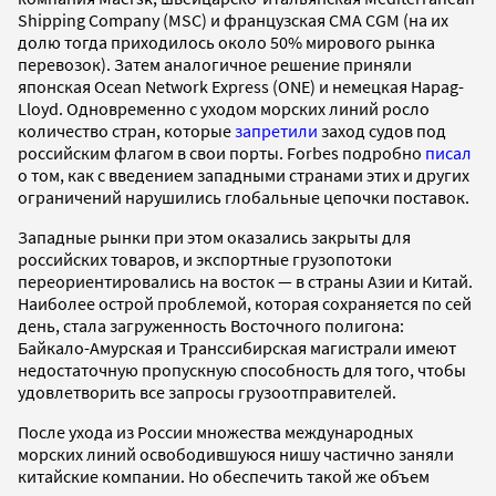
Shipping Company (MSC) и французская CMA CGM (на их
долю тогда приходилось около 50% мирового рынка
перевозок). Затем аналогичное решение приняли
японская Ocean Network Express (ONE) и немецкая Hapag-
Lloyd. Одновременно с уходом морских линий росло
количество стран, которые
запретили
заход судов под
российским флагом в свои порты. Forbes подробно
писал
о том, как с введением западными странами этих и других
ограничений нарушились глобальные цепочки поставок.
Западные рынки при этом оказались закрыты для
российских товаров, и экспортные грузопотоки
переориентировались на восток — в страны Азии и Китай.
Наиболее острой проблемой, которая сохраняется по сей
день, стала загруженность Восточного полигона:
Байкало-Амурская и Транссибирская магистрали имеют
недостаточную пропускную способность для того, чтобы
удовлетворить все запросы грузоотправителей.
После ухода из России множества международных
морских линий освободившуюся нишу частично заняли
китайские компании. Но обеспечить такой же объем