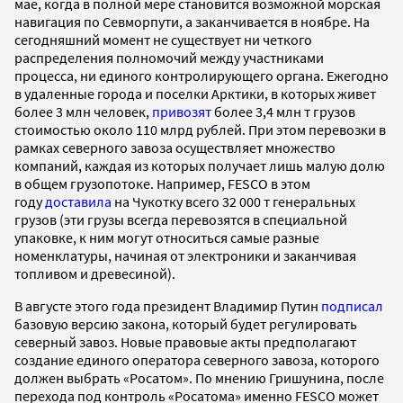
мае, когда в полной мере становится возможной морская
навигация по Севморпути, а заканчивается в ноябре. На
сегодняшний момент не существует ни четкого
распределения полномочий между участниками
процесса, ни единого контролирующего органа. Ежегодно
в удаленные города и поселки Арктики, в которых живет
более 3 млн человек,
привозят
более 3,4 млн т грузов
стоимостью около 110 млрд рублей. При этом перевозки в
рамках северного завоза осуществляет множество
компаний, каждая из которых получает лишь малую долю
в общем грузопотоке. Например, FESCO в этом
году
доставила
на Чукотку всего 32 000 т генеральных
грузов (эти грузы всегда перевозятся в специальной
упаковке, к ним могут относиться самые разные
номенклатуры, начиная от электроники и заканчивая
топливом и древесиной).
В августе этого года президент Владимир Путин
подписал
базовую версию закона, который будет регулировать
северный завоз. Новые правовые акты предполагают
создание единого оператора северного завоза, которого
должен выбрать «Росатом». По мнению Гришунина, после
перехода под контроль «Росатома» именно FESCO может