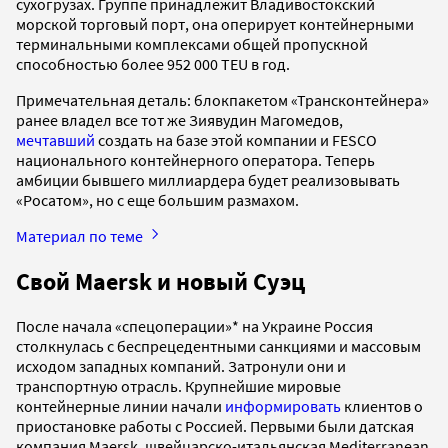
сухогрузах. Группе принадлежит Владивостокский
морской торговый порт, она оперирует контейнерными
терминальными комплексами общей пропускной
способностью более 952 000 TEU в год.
Примечательная деталь: блокпакетом «Трансконтейнера»
ранее владел все тот же Зиявудин Магомедов,
мечтавший
создать на базе этой компании и FESCO
национального контейнерного оператора. Теперь
амбиции бывшего миллиардера будет реализовывать
«Росатом», но с еще большим размахом.
Материал по теме
Свой Maersk и новый Суэц
После начала «спецоперации»* на Украине Россия
столкнулась с беспрецедентными санкциями и массовым
исходом западных компаний. Затронули они и
транспортную отрасль. Крупнейшие мировые
контейнерные линии начали
информировать
клиентов о
приостановке работы с Россией. Первыми были датская
компания Maersk, швейцарско-итальянская Mediterranean