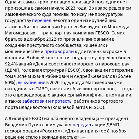
Одна из самых громких национализаций последних лет
произошла в самом начале 2023 года. В январе решением
Хамовнического суда Москвы по иску Генпрокуратуры
государству
перешел
некогда один из крупнейших
активов бизнес-империи братьев Зиявудина и Магомеда
Магомедовых — транспортная компания FESCO. Самих
братьев в декабре 2022-го признали виновными в
создании преступного сообщества, хищениях и
мошенничестве и
приговорили
к длительным срокам в
колонии. В общей сложности государству перешло более
92,4% акций «Дальневосточного морского пароходства»
(ДВМП, головная структура FESCO). Свои акции потеряли в
том числе Михаил Рабинович и Андрей Северилов (более
50%),
выкупившие
в 2020 году, когда Магомедовы уже
находились в СИЗО, пакеты их бывших партнеров, — тогда
это спровоцировало акционерный конфликт в компании,
а также
забастовки и протесты
работников торгового
порта Владивостока (ключевой актив FESCO).
А 8 ноября FESCO нашла нового владельца — президент
Владимир Путин своим указом
передал
акции ДВМП
госкорпорации «Росатом». «Для нас принятое 8 ноября
решение стало неожиданностью», —