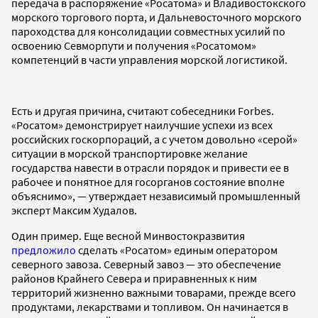
передача в распоряжение «Росатома» и Владивостокского
морского торгового порта, и Дальневосточного морского
пароходства для консолидации совместных усилий по
освоению Севморпути и получения «Росатомом»
компетенций в части управления морской логистикой.
Есть и другая причина, считают собеседники Forbes.
«Росатом» демонстрирует наилучшие успехи из всех
российских госкорпораций, а с учетом довольно «серой»
ситуации в морской транспортировке желание
государства навести в отрасли порядок и привести ее в
рабочее и понятное для госорганов состояние вполне
объяснимо», — утверждает независимый промышленный
эксперт Максим Худалов.
Один пример. Еще весной Минвостокразвития
предложило
сделать «Росатом» единым оператором
северного завоза. Северный завоз — это обеспечение
районов Крайнего Севера и приравненных к ним
территорий жизненно важными товарами, прежде всего
продуктами, лекарствами и топливом. Он начинается в