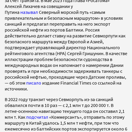
за счет транзита. В мае 2023 года глава «Росатома»
Алексей Лихачев на совещании у
Путина
называл
Северный морской путь «самым
привлекательным и безопасным маршрутом» в условиях
санкций и предлагал переправить на него экспорт
российской нефти из портов Балтики. Россия
действительно делает ставку на развитие Севморпути как
безопасного маршрута между Европой и Азией,
подтверждает управляющий директор Национального
рейтингового агентства (НРА) Сергей Гришунин. В качестве
иллюстрации проблем безопасности судоходства в
международных водах он напомнает о намерении Дании
проверять и при необходимости задерживать танкеры с
российской нефтью, проходящие через Датские проливы,
— об этом
писало
издание Financial Times со ссылкой на
источники.
В 2022 году транзит через Севморпуть из-за санкций
обвалился почти в 10 раз — с 2,1 млн т до 200 000 т. В
летне-осеннюю навигацию текущего года он составил 2,1
млн т. Как
подсчитал
«Коммерсантъ», отправить по этому
маршруту в Китай удалось 1,5 млн т нефти, при том что
ежемесячно из балтийских портов экспортируется около 6