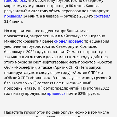
говорилось
, что к 2024 году грузопоток по Северному
морскому пути должен вырасти до 80 млн т. Каковы
результаты? В 2022 году объем перевозок по Севморпути
превысил
34 млн т, а в январе — октябре 2023-го
составил
31,4 млн т.
Но в правительстве надеются приблизиться к
показателям, закрепленным в майском указе. Недавно
Минвостокразвития ранее
смоделировало
три сценария
увеличения грузопотока по Севморпути. Согласно
базовому, в 2024 году он составит 74 млн т, вырастет до
224 млн т к 2030 году и до 230 млн т к 2035 году. Добиться
этого можно за счет нефтегазовых мега-проектов: «Восток
Ойл» «Роснефти», а также «Арктик СПГ-2» (его запуск
планируется уже в следующем году), «Арктик СПГ-1» и
«Обский СПГ» «Новатэка». В таком случае основу грузовой
базы (около 75%) составят нефть и сжиженный
природный газ (СПГ) с этих предприятий. По итогам 2022
года на эту продукцию
пришлось
почти 82% грузов.
Нарастить грузопоток по Севморпути можно в том числе