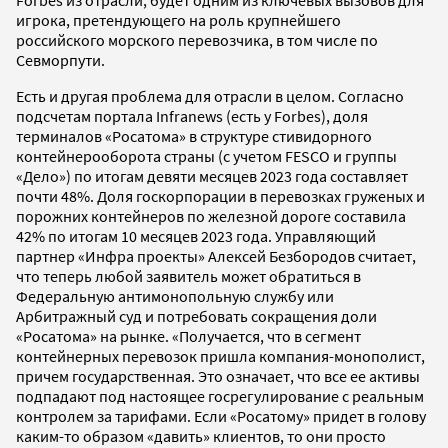
Forbes из отрасли, будет одним из ключевых вызовов для
игрока, претендующего на роль крупнейшего
российского морского перевозчика, в том числе по
Севморпути.
Есть и другая проблема для отрасли в целом. Согласно
подсчетам портала Infranews (есть у Forbes), доля
терминалов «Росатома» в структуре стивидорного
контейнерооборота страны (с учетом FESCO и группы
«Дело») по итогам девяти месяцев 2023 года составляет
почти 48%. Доля госкорпорации в перевозках груженых и
порожних контейнеров по железной дороге составила
42% по итогам 10 месяцев 2023 года. Управляющий
партнер «Инфра проекты» Алексей Безбородов считает,
что теперь любой заявитель может обратиться в
Федеральную антимонопольную службу или
Арбитражный суд и потребовать сокращения доли
«Росатома» на рынке. «Получается, что в сегмент
контейнерных перевозок пришла компания-монополист,
причем государственная. Это означает, что все ее активы
подпадают под настоящее госрегулирование с реальным
контролем за тарифами. Если «Росатому» придет в голову
каким-то образом «давить» клиентов, то они просто