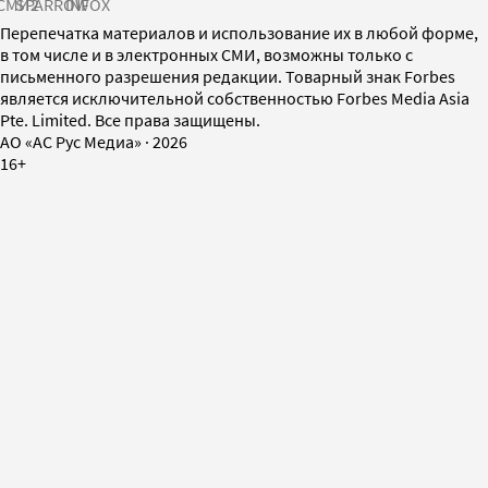
СМИ2
SPARROW
INFOX
Перепечатка материалов и использование их в любой форме,
в том числе и в электронных СМИ, возможны только с
письменного разрешения редакции. Товарный знак Forbes
является исключительной собственностью Forbes Media Asia
Pte. Limited. Все права защищены.
AO «АС Рус Медиа»
·
2026
16+