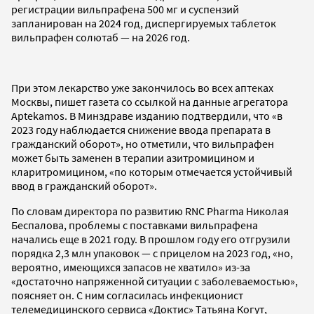
регистрации вильпрафена 500 мг и суспензий
запланирован на 2024 год, диспергируемых таблеток
вильпрафен солютаб — на 2026 год.
При этом лекарство уже закончилось во всех аптеках
Москвы, пишет газета со ссылкой на данные агрегатора
Aptekamos. В Минздраве изданию подтвердили, что «в
2023 году наблюдается снижение ввода препарата в
гражданский оборот», но отметили, что вильпрафен
может быть заменен в терапии азитромицином и
кларитромицином, «по которым отмечается устойчивый
ввод в гражданский оборот».
По словам директора по развитию RNC Pharma Николая
Беспалова, проблемы с поставками вильпрафена
начались еще в 2021 году. В прошлом году его отгрузили
порядка 2,3 млн упаковок — с прицелом на 2023 год, «но,
вероятно, имеющихся запасов не хватило» из-за
«достаточно напряженной ситуации с заболеваемостью»,
поясняет он. С ним согласилась инфекционист
телемедицинского сервиса «Доктис» Татьяна Когут,