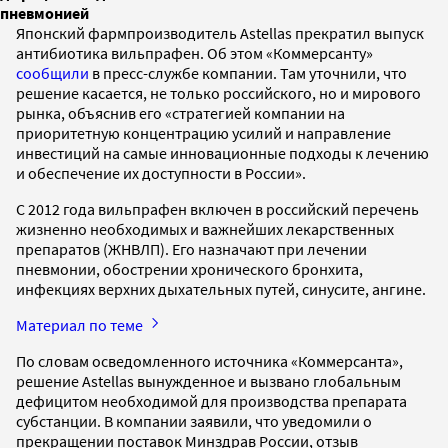
пневмонией
Японский фармпроизводитель Astellas прекратил выпуск
антибиотика вильпрафен. Об этом «Коммерсанту»
сообщили
в пресс-службе компании. Там уточнили, что
решение касается, не только российского, но и мирового
рынка, объяснив его «стратегией компании на
приоритетную концентрацию усилий и направление
инвестиций на самые инновационные подходы к лечению
и обеспечение их доступности в России».
С 2012 года вильпрафен включен в российский перечень
жизненно необходимых и важнейших лекарственных
препаратов (ЖНВЛП). Его назначают при лечении
пневмонии, обострении хронического бронхита,
инфекциях верхних дыхательных путей, синусите, ангине.
Материал по теме
По словам осведомленного источника «Коммерсанта»,
решение Astellas вынужденное и вызвано глобальным
дефицитом необходимой для производства препарата
субстанции. В компании заявили, что уведомили о
прекращении поставок Минздрав России, отзыв