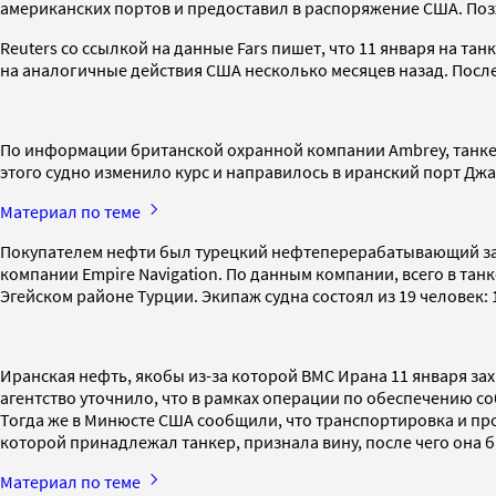
американских портов и предоставил в распоряжение США. Позж
Reuters со ссылкой на данные Fars пишет, что 11 января на т
на аналогичные действия США несколько месяцев назад. После 
По информации британской охранной компании Ambrey, танкер 
этого судно изменило курс и направилось в иранский порт Дж
Материал по теме
Покупателем нефти был турецкий нефтеперерабатывающий зав
компании Empire Navigation. По данным компании, всего в тан
Эгейском районе Турции. Экипаж судна состоял из 19 человек:
Иранская нефть, якобы из-за которой ВМС Ирана 11 января зах
агентство уточнило, что в рамках операции по обеспечению 
Тогда же в Минюсте США сообщили, что транспортировка и п
которой принадлежал танкер, признала вину, после чего она 
Материал по теме