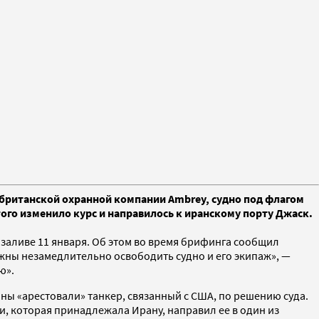
м британской охранной компании Ambrey, судно под флагом
го изменило курс и направилось к иранскому порту Джаск.
 заливе 11 января. Об этом во время брифинга сообщил
жны незамедлительно освободить судно и его экипаж», —
ю».
раны «арестовали» танкер, связанный с США, по решению суда.
и, которая принадлежала Ирану, направил ее в один из