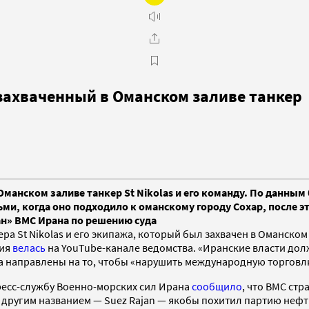
захваченный в Оманском заливе танкер
Оманском заливе танкер St Nikolas и его команду. По данны
 когда оно подходило к оманскому городу Сохар, после это
ан» ВМС Ирана по решению суда
 St Nikolas и его экипажа, который был захвачен в Оманском
ция
велась
на YouTube-канале ведомства. «Иранские власти дол
на направлены на то, чтобы «нарушить международную торговл
пресс-службу Военно-морских сил Ирана
сообщило
, что ВМС ст
д другим названием — Suez Rajan — якобы похитил партию нефт