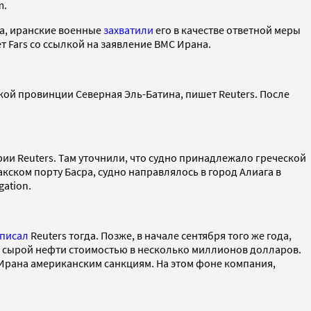
m.
ва, иранские военные
захватили
его в качестве ответной меры
т Fars со ссылкой на заявление ВМС Ирана.
ой провинции Северная Эль-Батина, пишет Reuters. После
и Reuters. Там уточнили, что судно принадлежало греческой
акском порту Басра, судно направлялось в город Алиага в
gation.
писал
Reuters тогда. Позже, в начале сентября того же года,
й сырой нефти стоимостью в несколько миллионов долларов.
Ирана американским санкциям. На этом фоне компания,