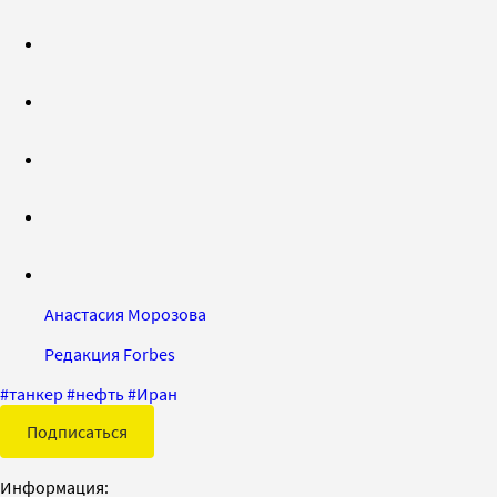
Анастасия Морозова
Редакция Forbes
#
танкер
#
нефть
#
Иран
Подписаться
Информация: