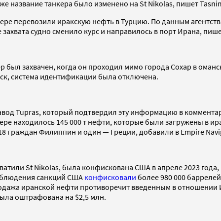
е название танкера было изменено на St Nikolas, пишет Tasni
анкере перевозили иракскую нефть в Турцию. По данным агентст
захвата судно сменило курс и направилось в порт Ирана, пише
был захвачен, когда он проходил мимо города Сохар в оманск
аск, система идентификации была отключена.
од Tupras, который подтвердил эту информацию в комментари
кере находилось 145 000 т нефти, которые были загружены в ир
 18 граждан Филиппин и один — Греции, добавили в Empire Navi
ватили St Nikolas, была конфискована США в апреле 2023 года,
соблюдения санкций США
конфисковали
более 980 000 барреле
родажа иранской нефти противоречит введенным в отношении 
была оштрафована на $2,5 млн.