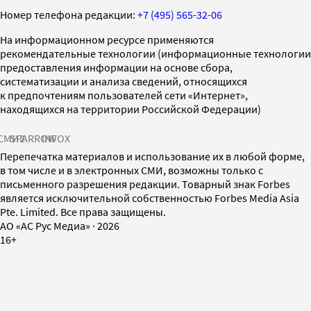
Номер телефона редакции:
+7 (495) 565-32-06
На информационном ресурсе применяются
рекомендательные технологии (информационные технологии
предоставления информации на основе сбора,
систематизации и анализа сведений, относящихся
к предпочтениям пользователей сети «Интернет»,
находящихся на территории Российской Федерации)
СМИ2
SPARROW
INFOX
Перепечатка материалов и использование их в любой форме,
в том числе и в электронных СМИ, возможны только с
письменного разрешения редакции. Товарный знак Forbes
является исключительной собственностью Forbes Media Asia
Pte. Limited. Все права защищены.
AO «АС Рус Медиа»
·
2026
16+