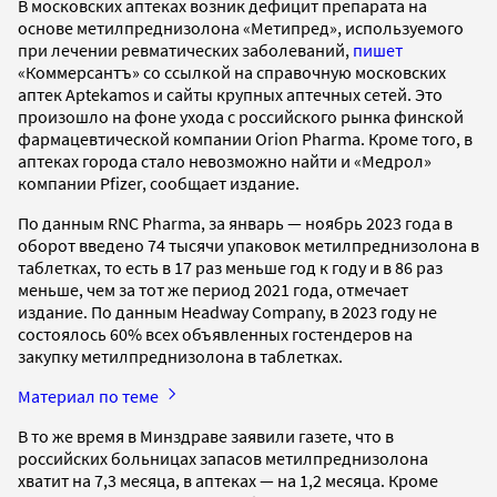
В московских аптеках возник дефицит препарата на
основе метилпреднизолона «Метипред», используемого
при лечении ревматических заболеваний,
пишет
«Коммерсантъ» со ссылкой на справочную московских
аптек Aptekamos и сайты крупных аптечных сетей. Это
произошло на фоне ухода с российского рынка финской
фармацевтической компании Orion Pharma. Кроме того, в
аптеках города стало невозможно найти и «Медрол»
компании Pfizer, сообщает издание.
По данным RNC Pharma, за январь — ноябрь 2023 года в
оборот введено 74 тысячи упаковок метилпреднизолона в
таблетках, то есть в 17 раз меньше год к году и в 86 раз
меньше, чем за тот же период 2021 года, отмечает
издание. По данным Headway Company, в 2023 году не
состоялось 60% всех объявленных гостендеров на
закупку метилпреднизолона в таблетках.
Материал по теме
В то же время в Минздраве заявили газете, что в
российских больницах запасов метилпреднизолона
хватит на 7,3 месяца, в аптеках — на 1,2 месяца. Кроме