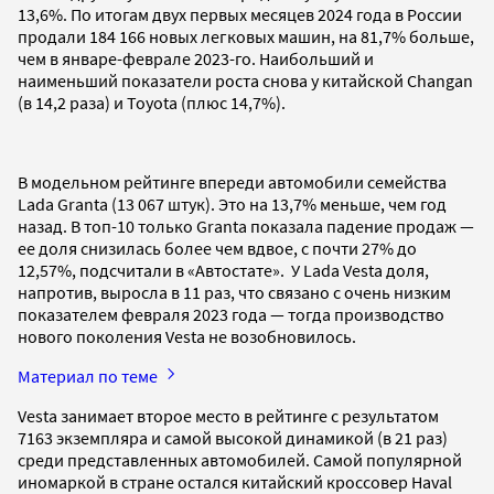
13,6%. По итогам двух первых месяцев 2024 года в России
продали 184 166 новых легковых машин, на 81,7% больше,
чем в январе-феврале 2023-го. Наибольший и
наименьший показатели роста снова у китайской Changan
(в 14,2 раза) и Toyota (плюс 14,7%).
В модельном рейтинге впереди автомобили семейства
Lada Granta (13 067 штук). Это на 13,7% меньше, чем год
назад. В топ-10 только Granta показала падение продаж —
ее доля снизилась более чем вдвое, с почти 27% до
12,57%, подсчитали в «Автостате». У Lada Vesta доля,
напротив, выросла в 11 раз, что связано с очень низким
показателем февраля 2023 года — тогда производство
нового поколения Vesta не возобновилось.
Материал по теме
Vesta занимает второе место в рейтинге с результатом
7163 экземпляра и самой высокой динамикой (в 21 раз)
среди представленных автомобилей. Самой популярной
иномаркой в стране остался китайский кроссовер Haval