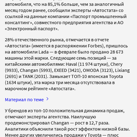
автомобиля, что на 85,1% больше, чем за аналогичный
месяц годом ранее, сообщили эксперты «Автостата» со
ссылкой на данные компании «Паспорт промышленный
консалтинг», совместного предприятия агентства и АО
«Электронный паспорт».
28% отечественного рынка, отмечается в отчете
«Автостата» (имеется в распоряжении Forbes), пришлось
на автомобили Lada — в феврале было продано 28 673
машины этой марки. Следующие семь позиций — за
китайскими автомобилями: Haval (11 974 штуки), Chery
(9933), Changan (5993), EXEED (3421), OMODA (3123), Lixiang
(2691) и TANK (2031). Замыкает ТОП-10 японская Toyota
(1634 штуки), эта марка три месяца отсутствовала в
марочном рейтинге «Автостата».
Материал по теме
У брендов из топ-10 положительная динамика продаж,
отмечают эксперты агентства. Наилучшую
продемонстрировал Changan — рост в 12,7 раза.
Аналитики объяснили такой рост эффектом низкой базы.
Менее других увеличились продажи у Toyota — плюс