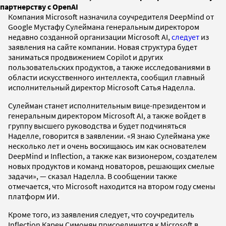
партнерству с OpenAI
Компания Microsoft назначила соучредителя DeepMind от
Google Мустафу Сулеймана генеральным директором
недавно созданной организации Microsoft AI,
следует
из
заявления на сайте компании. Новая структура будет
заниматься продвижением Copilot и других
пользовательских продуктов, а также исследованиями в
области искусственного интеллекта, сообщил главный
исполнительный директор Microsoft Сатья Наделла.
Сулейман станет исполнительным вице-президентом и
генеральным директором Microsoft AI, а также войдет в
группу высшего руководства и будет подчиняться
Наделле, говорится в заявлении. «Я знаю Сулеймана уже
несколько лет и очень восхищаюсь им как основателем
DeepMind и Inflection, а также как визионером, создателем
новых продуктов и команд новаторов, решающих смелые
задачи», — сказал Наделла. В сообщении также
отмечается, что Microsoft находится на втором году смены
платформ ИИ.
Кроме того, из заявления следует, что соучредитель
Inflection Карен Симонян присоединится к Microsoft в