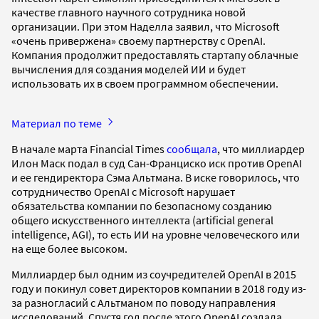
качестве главного научного сотрудника новой
организации. При этом Наделла заявил, что Microsoft
«очень привержена» своему партнерству с OpenAI.
Компания продолжит предоставлять стартапу облачные
вычисления для создания моделей ИИ и будет
использовать их в своем программном обеспечении.
Материал по теме
В начале марта Financial Times
сообщала
, что миллиардер
Илон Маск подал в суд Сан-Франциско иск против OpenAI
и ее гендиректора Сэма Альтмана. В иске говорилось, что
сотрудничество OpenAI с Microsoft нарушает
обязательства компании по безопасному созданию
общего искусственного интеллекта (artificial general
intelligence, AGI), то есть ИИ на уровне человеческого или
на еще более высоком.
Миллиардер был одним из соучредителей OpenAI в 2015
году и покинул совет директоров компании в 2018 году из-
за разногласий с Альтманом по поводу направления
исследований. Спустя год после этого OpenAI создала