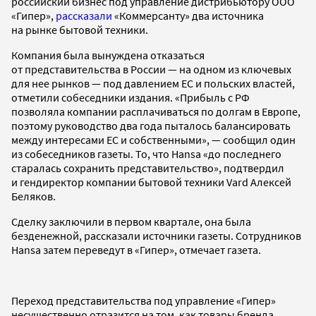
российский бизнес под управление дистрибьютору ООО
«Гипер»,
рассказали
«Коммерсанту» два источника
на рынке бытовой техники.
Компания была вынуждена отказаться
от представительства в России — на одном из ключевых
для нее рынков — под давлением ЕС и польских властей,
отметили собеседники издания. «Прибыль с РФ
позволяла компании расплачиваться по долгам в Европе,
поэтому руководство два года пыталось балансировать
между интересами ЕС и собственными», — сообщил один
из собеседников газеты. То, что Hansa «до последнего
старалась сохранить представительство», подтвердил
и гендиректор компании бытовой техники Vard Алексей
Беляков.
Сделку заключили в первом квартале, она была
безденежной, рассказали источники газеты. Сотрудников
Hansa затем переведут в «Гипер», отмечает газета.
Переход представительства под управление «Гипер»
несущественно отразится на том, как товары бренда