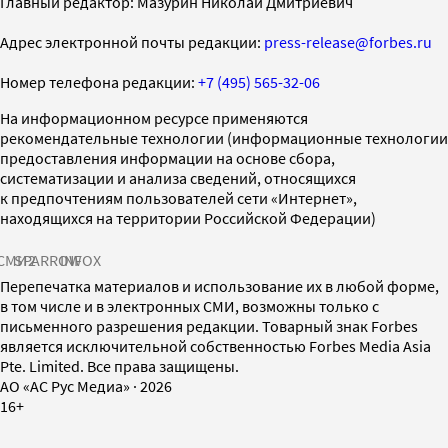
Главный редактор: Мазурин Николай Дмитриевич
Адрес электронной почты редакции:
press-release@forbes.ru
Номер телефона редакции:
+7 (495) 565-32-06
На информационном ресурсе применяются
рекомендательные технологии (информационные технологии
предоставления информации на основе сбора,
систематизации и анализа сведений, относящихся
к предпочтениям пользователей сети «Интернет»,
находящихся на территории Российской Федерации)
СМИ2
SPARROW
INFOX
Перепечатка материалов и использование их в любой форме,
в том числе и в электронных СМИ, возможны только с
письменного разрешения редакции. Товарный знак Forbes
является исключительной собственностью Forbes Media Asia
Pte. Limited. Все права защищены.
AO «АС Рус Медиа»
·
2026
16+