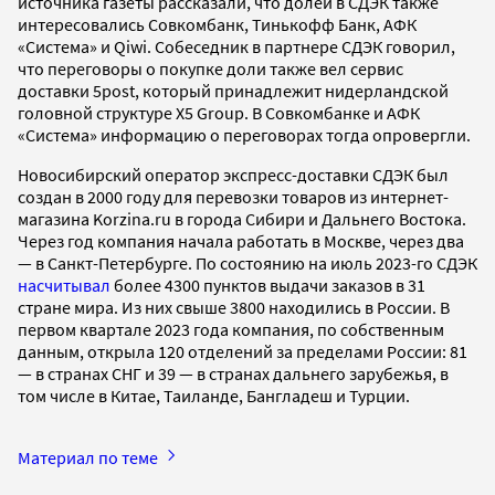
источника газеты рассказали, что долей в СДЭК также
интересовались Совкомбанк, Тинькофф Банк, АФК
«Система» и Qiwi. Собеседник в партнере СДЭК говорил,
что переговоры о покупке доли также вел сервис
доставки 5post, который принадлежит нидерландской
головной структуре X5 Group. В Совкомбанке и АФК
«Система» информацию о переговорах тогда опровергли.
Новосибирский оператор экспресс-доставки СДЭК был
создан в 2000 году для перевозки товаров из интернет-
магазина Korzina.ru в города Сибири и Дальнего Востока.
Через год компания начала работать в Москве, через два
— в Санкт-Петербурге. По состоянию на июль 2023-го СДЭК
насчитывал
более 4300 пунктов выдачи заказов в 31
стране мира. Из них свыше 3800 находились в России. В
первом квартале 2023 года компания, по собственным
данным, открыла 120 отделений за пределами России: 81
— в странах СНГ и 39 — в странах дальнего зарубежья, в
том числе в Китае, Таиланде, Бангладеш и Турции.
Материал по теме