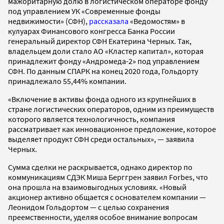
мажоритарную долю в логистическом операторе фонду
под управлением УК «Современные фонды
недвижимости» (СФН),
рассказала
«Ведомостям» в
кулуарах Финансового конгресса Банка России
генеральный директор СФН Екатерина Черных. Так,
владельцем доли стало АО «Кластер капитал», которая
принадлежит фонду «Андромеда-2» под управлением
СФН. По данным СПАРК на конец 2020 года, Гольдорту
принадлежало 55,44% компании.
«Включение в активы фонда одного из крупнейших в
стране логистических операторов, одним из преимуществ
которого является технологичность, компания
рассматривает как инновационное предложение, которое
выделяет продукт СФН среди остальных», — заявила
Черных.
Сумма сделки не раскрывается, однако директор по
коммуникациям СДЭК Миша Берггрен заявил Forbes, что
она прошла на взаимовыгодных условиях. «Новый
акционер активно общается с основателем компании —
Леонидом Гольдортом — с целью сохранения
преемственности, уделяя особое внимание вопросам