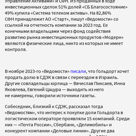
Управление Активами» и СФН. Из проданных в ходе
инвестиционных сделок 51% долей «СБ Благосостояние»
49% купила «Система телеком активы». На 82,86%
СФН принадлежит АО «Старт», пишут «Ведомости» со
ссылкой на отчетность компании за 2023 год. Ее
конечными владельцами через фонд содействия
развитию рынка инвестиционных продуктов «Модерн»
являются физические лица, никто из которых не имеет
контроля.
В ноябре 2023-го «Ведомости»
писали
, что Гольдорт хочет
продать долю в СДЭК в связи с переездом в Израиль.
Другие совладельцы юрлица — Вячеслав Пиксаев, Инна
Яковлева, Евгений Цацура — выходить из него
не намерены, говорили источники газеты.
Собеседник, близкий к СДЭК, рассказал тогда
«Ведомостям», что интерес к покупке доли Гольдорта в
логистическом операторе проявляли 15 компаний. Среди
них — «Почта России», Сбербанк, «Делимобиль» и
конкурент компании «Деловые линии». Другие два