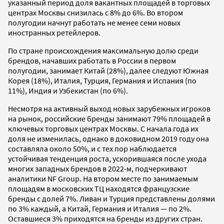
указанный период доля вакантных площадей в торговых
центрах Москвы снизилась с 8% до 6%. Во втором
полугодии начнут работать не менее семи новых
иностранных ретейлеров.
По стране происхождения максимальную долю среди
брендов, начавших работать в России в первом
полугодии, занимает Китай (28%), далее следуют Южная
Корея (18%), Италия, Турция, Германия и Испания (по
11%), Индия и Узбекистан (по 6%).
Несмотря на активный выход новых зарубежных игроков
на рынок, российские бренды занимают 79% площадей в
ключевых торговых центрах Москвы. С начала года их
доля не изменилась, однако в доковидном 2019 году она
составляла около 50%, и с тех пор наблюдается
устойчивая тенденция роста, ускорившаяся после ухода
многих западных брендов в 2022-м, подчеркивают
аналитики NF Group. На втором месте по занимаемым
площадям в московских ТЦ находятся французские
бренды с долей 7%. Ливан и Турция представлены долями
по 3% каждый, а Китай, Германия и Италия — по 2%.
Оставшиеся 3% приходятся на бренды из других стран.