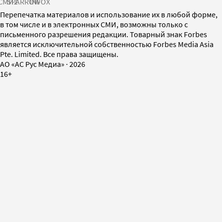
СМИ2
SPARROW
INFOX
Перепечатка материалов и использование их в любой форме,
в том числе и в электронных СМИ, возможны только с
письменного разрешения редакции. Товарный знак Forbes
является исключительной собственностью Forbes Media Asia
Pte. Limited. Все права защищены.
AO «АС Рус Медиа»
·
2026
16+