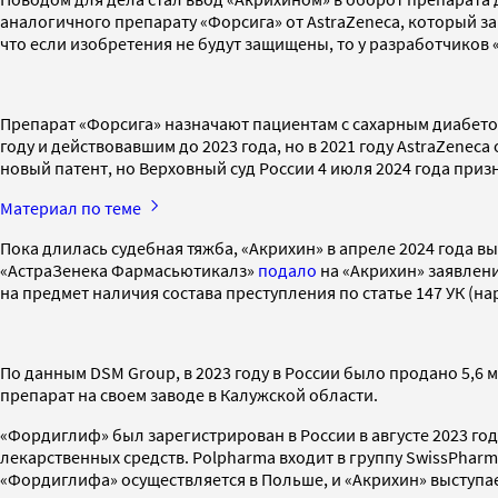
аналогичного препарату «Форсига» от AstraZeneca, который 
что если изобретения не будут защищены, то у разработчиков 
Препарат «Форсига» назначают пациентам с сахарным диабето
году и действовавшим до 2023 года, но в 2021 году AstraZene
новый патент, но Верховный суд России 4 июля 2024 года приз
Материал по теме
Пока длилась судебная тяжба, «Акрихин» в апреле 2024 года
«АстраЗенека Фармасьютикалз»
подало
на «Акрихин» заявлени
на предмет наличия состава преступления по статье 147 УК (н
По данным DSM Group, в 2023 году в России было продано 5,6 
препарат на своем заводе в Калужской области.
«Фордиглиф» был зарегистрирован в России в августе 2023 го
лекарственных средств. Polpharma входит в группу SwissPhar
«Фордиглифа» осуществляется в Польше, и «Акрихин» выступа