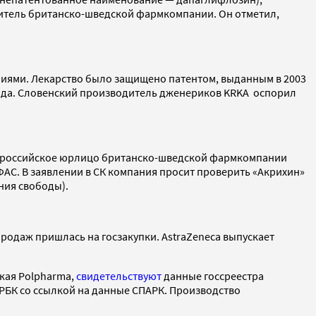
витель британско-шведской фармкомпании. Он отметил,
аниями. Лекарство было защищено патентом, выданным в 2003
8 года. Словенский производитель дженериков KRKA оспорил
 же российское юрлицо британско-шведской фармкомпании
ФАС. В заявлении в СК компания просит проверить «Акрихин»
ния свободы).
продаж пришлась на госзакупки. AstraZeneca выпускает
кая Polpharma,
свидетельствуют
данные госсреестра
РБК со ссылкой на данные СПАРК. Производство