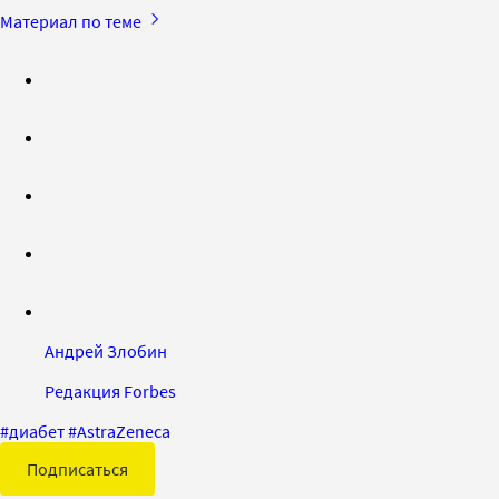
Материал по теме
Андрей Злобин
Редакция Forbes
#
диабет
#
AstraZeneca
Подписаться