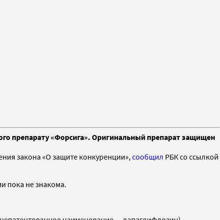
ного препарату «Форсига». Оригинальный препарат защищен
ния закона «О защите конкуренции»,
сообщил
РБК со ссылкой
и пока не знакома.
е непатентованное наименование — дапаглифлозин),