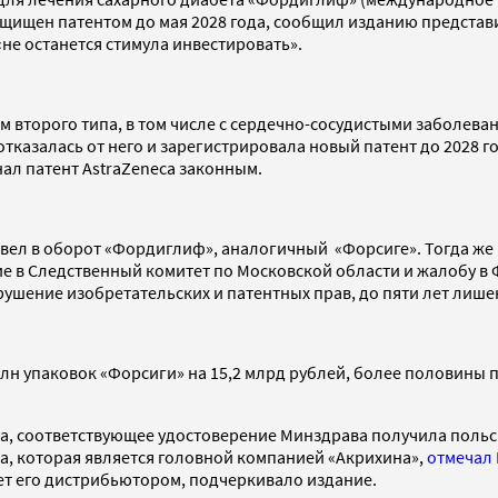
защищен патентом до мая 2028 года, сообщил изданию предста
«не останется стимула инвестировать».
м второго типа, в том числе с сердечно-сосудистыми заболев
ca отказалась от него и зарегистрировала новый патент до 202
нал патент AstraZeneca законным.
 вывел в оборот «Фордиглиф», аналогичный «Форсиге». Тогда
е в Следственный комитет по Московской области и жалобу в 
арушение изобретательских и патентных прав, до пяти лет лише
млн упаковок «Форсиги» на 15,2 млрд рублей, более половины 
да, соответствующее удостоверение Минздрава получила польс
ma, которая является головной компанией «Акрихина»,
отмечал
ет его дистрибьютором, подчеркивало издание.