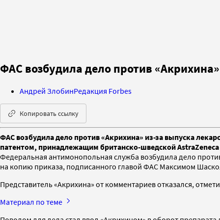
ФАС возбудила дело против «Акрихина» 
Андрей Злобин
Редакция Forbes
Копировать ссылку
ФАС возбудила дело против «Акрихина» из-за выпуска лекар
патентом, принадлежащим британско-шведской AstraZeneca
Федеральная антимонопольная служба возбудила дело против
на копию приказа, подписанного главой ФАС Максимом Шаско
Представитель «Акрихина» от комментариев отказался, отметив
Материал по теме
Поводом для дела стал ввод «Акрихином» в оборот препарат