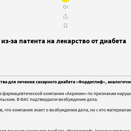
из-за патента на лекарство от диабета
ства для лечения сахарного диабета «Фордиглиф», аналогич
 фармацевтической компании «Акрихин» по признакам наруше
льским. В ФАС подтвердили возбуждение дела.
, что компания знает о возбуждении дела, но с его материалам
а для лечения сахарного диабета «Фордиглиф» (международно