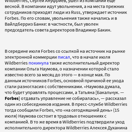
Wildberries, Сергей Ануфриев, ушел из компании еще
весной. В компании идут увольнения, а на места прежних
сотрудников приходят люди из Russ, утверждает источник
Forbes. По его словам, увольнения также начались и в
Вайлдберриз Банке: в частности, был уволен
председатель совета директоров Владимир Бакин.
В середине июля Fоrbes со ссылкой на источник на рынке
электронной коммерции
писал
, что в начале июля
Wildberries
покинула
также исполнительный директор
компании Ольга Наумова, о назначении которой стало
известно всего за месяц до этого — в конце мая. По
данным источников Forbes, основной причиной ее ухода
стали разногласия с собственниками. «Наумова думала,
что будет управлять процессами, а Татьяна [Бакальчук. —
Forbes
] отдавать управление не собиралась», — рассказал
один из собеседников издания. В пресс-службе Wildberries
тогда сообщили Forbes, что «на сегодняшний день» (15
июля) Наумова состоит в трудовых отношениях с
компанией. В то же время в Wildberries подтвердили уход
исполнительного директора Wildberries Алексея Духанина