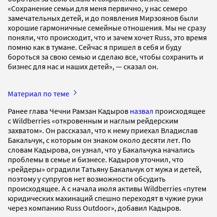
«Сохранение семьи для меня первично, у нас семеро
замечательных детей, и до появления Мирзоянов были
хорошие гармоничные семейные отношения. Мы не сразу
поняли, что происходит, что и зачем хочет Russ, это время
помню как в тумане. Сейчас я пришел в себя и буду
бороться за свою семью и сделаю все, чтобы сохранить и
бизнес для нас и наших детей», — сказал он.
Материал по теме
Ранее глава Чечни Рамзан Кадыров
назвал
происходящее
с Wildberries «откровенным и наглым рейдерским
захватом». Он рассказал, что к нему приехал Владислав
Бакальчук, с которым он знаком около десяти лет. По
словам Кадырова, он узнал, что у Бакальчука начались
проблемы в семье и бизнесе. Кадыров уточнил, что
«рейдеры» оградили Татьяну Бакальчук от мужа и детей,
поэтому у супругов нет возможности обсудить
происходящее. А с начала июля активы Wildberries «путем
юридических махинаций спешно переходят в чужие руки
через компанию Russ Outdoor», добавил Кадыров.