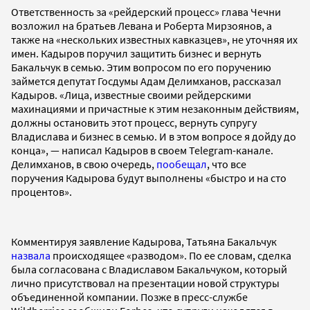
Ответственность за «рейдерский процесс» глава Чечни
возложил на братьев Левана и Роберта Мирзоянов, а
также на «нескольких известных кавказцев», не уточняя их
имен. Кадыров поручил защитить бизнес и вернуть
Бакальчук в семью. Этим вопросом по его поручению
займется депутат Госдумы Адам Делимханов, рассказал
Кадыров. «Лица, известные своими рейдерскими
махинациями и причастные к этим незаконным действиям,
должны остановить этот процесс, вернуть супругу
Владислава и бизнес в семью. И в этом вопросе я дойду до
конца», — написал Кадыров в своем Telegram-канале.
Делимханов, в свою очередь,
пообещал
, что все
поручения Кадырова будут выполнены «быстро и на сто
процентов».
Комментируя заявление Кадырова, Татьяна Бакальчук
назвала
происходящее «разводом». По ее словам, сделка
была согласована с Владиславом Бакальчуком, который
лично присутствовал на презентации новой структуры
объединенной компании. Позже в пресс-службе