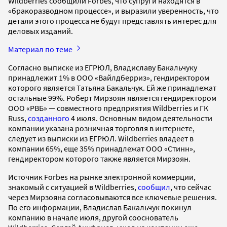
Wildberries сообщили Forbes, что супруги находятся в
«бракоразводном процессе», и выразили уверенность, что
детали этого процесса не будут представлять интерес для
деловых изданий.
Материал по теме
Согласно выписке из ЕГРЮЛ, Владиславу Бакальчуку
принадлежит 1% в ООО «Вайлдберриз», гендиректором
которого является Татьяна Бакальчук. Ей же принадлежат
остальные 99%. Роберт Мирзоян является гендиректором
ООО «РВБ» — совместного предприятия Wildberries и ГК
Russ,
созданного
4 июля. Основным видом деятельности
компании указана розничная торговля в интернете,
следует из выписки из ЕГРЮЛ. Wildberries владеет в
компании 65%, еще 35% принадлежат ООО «Стинн»,
гендиректором которого также является Мирзоян.
Источник Forbes на рынке электронной коммерции,
знакомый с ситуацией в Wildberries,
сообщил
, что сейчас
через Мирзояна согласовываются все ключевые решения.
По его информации, Владислав Бакальчук покинул
компанию в начале июля, другой сооснователь