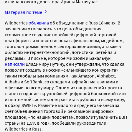
и финансового директора Ирины Матачунас.
Материал по теме
Wildberries
объявила
об объединении с Russ 18 июня. В
заявлении отмечалось, что цель объединения —
«совместное создание новейшей цифровой торговой
платформы» и «нового игрока в финансовом, медийном,
торгово-промышленном секторах экономики, а также в
областях интернет-технологий, логистики, ретейла и
рекламы». В письме, которое Мирзоян и Бакальчук
написали
Владимиру Путину, они утверждали, что сделка
позволит создать в России «сильнейшего конкурента»
таким глобальным компаниям, как Amazon, Alphabet,
Alibaba и SoftBank, со складами, офлайн-магазинами и
офисами по всему миру. Одним из направлений проекта
станет создание «крупнейшей цифровой банковской сети
и платежной системы для расчета в рублях по всему миру,
в обход SWIFT». Развитие малого и среднего бизнеса за
счет объединения торговой и рекламной цифровых
площадок, «по нашим подсчетам, позволит увеличить ВВП
страны на 1,5% в год», пообещали руководители
Wildberries и Russ.