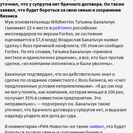
уточнил, что у супругов нет брачного договора. Он также
заявил, что будет бороться за свою семью и сохранение
бизнеса
Муж основательницы Wildberries Татьяны Бакальчук
(занимает 22-е место в
рейтинге
российских
миллиардеров по версии Forbes, ее состояние
оценивается в $7,4 млрд) Владислав Бакальчук назвал
сделку с Russ причиной конфликта. Об этом он сообщил
Forbes. По его словам, Татьяна Бакальчук «приняла
жесткое и единоличное решение», а все, кто был против
сделки, «из компании изгонялись и были уволены».
Бакальчук подтвердил, что он действительно знал о
сделке по созданию совместного с Russ бизнеса, но «счел
предложенные условия неприемлемыми». «Я до сих пор
не могу понять, как компания, которая меньше в 100 раз,
получает 35% в совместном предприятии. Это
неправильно», — подчеркнул он. Бакальчук также
уточнил, что брачного договора у супругов нет, и выразил
надежду уладить все дела до суда.
В комментарии «РИА Новости» он также
заявил
, что будет
бороться за свою семью и сохранение бизнеса.