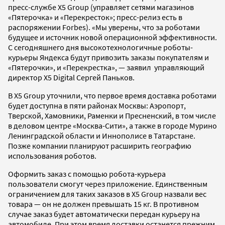
пресс-службе X5 Group (управляет сетями магазинов
«Пятерочка» и «Перекресток»; пресс-релиз есть в
распоряжении Forbes). «Мы уверены, что за роботами
будущее и источник новой операционной эффективности.
С сегодняшнего дня высокотехнологичные роботы-
курьеры Яндекса будут привозить заказы покупателям и
«Пятерочки», и «Перекрестка», — заявил управляющий
директор X5 Digital Сергей Паньков.
В X5 Group уточнили, что первое время доставка роботами
будет доступна в пяти районах Москвы: ​​Аэропорт,
Тверской, Хамовники, Раменки и Пресненский, в том числе
в деловом центре «Москва-Сити», а также в городе Мурино
Ленинградской области и Иннополисе в Татарстане.
Позже компании планируют расширить географию
использования роботов.
Оформить заказ с помощью робота-курьера
пользователи смогут через приложение. Единственным
ограничением для таких заказов в X5 Group назвали вес
товара — он не должен превышать 15 кг. В противном
случае заказ будет автоматически передан курьеру на
автомобиле. При этом время доставки останется прежним,