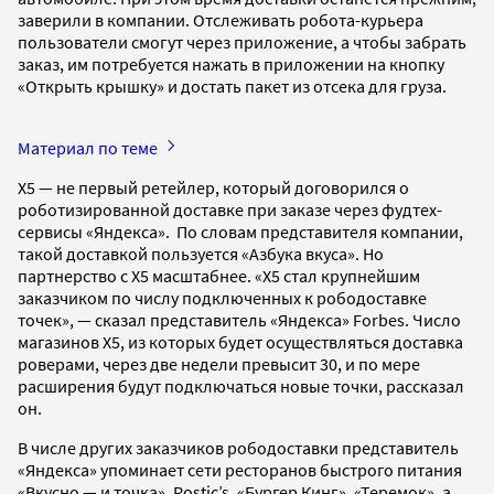
заверили в компании. Отслеживать робота-курьера
пользователи смогут через приложение, а чтобы забрать
заказ, им потребуется нажать в приложении на кнопку
«Открыть крышку» и достать пакет из отсека для груза.
Материал по теме
X5 — не первый ретейлер, который договорился о
роботизированной доставке при заказе через фудтех-
сервисы «Яндекса». По словам представителя компании,
такой доставкой пользуется «Азбука вкуса». Но
партнерство с X5 масштабнее. «X5 стал крупнейшим
заказчиком по числу подключенных к рободоставке
точек», — сказал представитель «Яндекса» Forbes. Число
магазинов X5, из которых будет осуществляться доставка
роверами, через две недели превысит 30, и по мере
расширения будут подключаться новые точки, рассказал
он.
В числе других заказчиков рободоставки представитель
«Яндекса» упоминает сети ресторанов быстрого питания
«Вкусно — и точка», Rostic’s, «Бургер Кинг», «Теремок», а