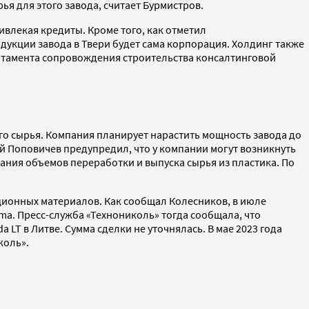
я для этого завода, считает Бурмистров.
ивлекая кредиты. Кроме того, как отметил
укции завода в Твери будет сама корпорация. Холдинг также
ртамента сопровождения строительства консалтинговой
ного сырья. Компания планирует нарастить мощность завода до
ей Поповичев предупредил, что у компании могут возникнуть
ния объемов переработки и выпуска сырья из пластика. По
ционных материалов. Как сообщал Колесников, в июле
a. Пресс-служба «Технониколь» тогда сообщала, что
 LT в Литве. Сумма сделки не уточнялась. В мае 2023 года
коль».