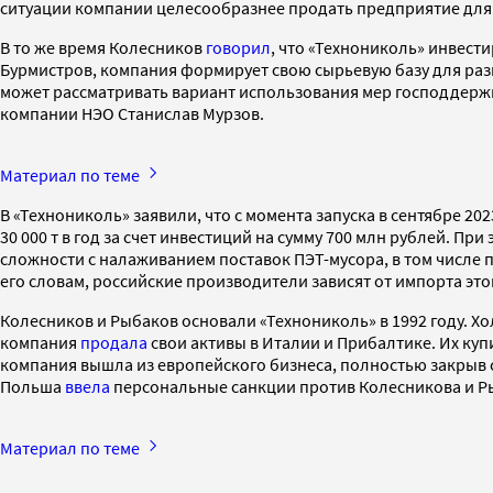
ситуации компании целесообразнее продать предприятие для 
В то же время Колесников
говорил
, что «Технониколь» инвест
Бурмистров, компания формирует свою сырьевую базу для раз
может рассматривать вариант использования мер господдерж
компании НЭО Станислав Мурзов.
Материал по теме
В «Технониколь» заявили, что с момента запуска в сентябре 2
30 000 т в год за счет инвестиций на сумму 700 млн рублей. 
сложности с налаживанием поставок ПЭТ-мусора, в том числе
его словам, российские производители зависят от импорта эт
Колесников и Рыбаков основали «Технониколь» в 1992 году. Х
компания
продала
свои активы в Италии и Прибалтике. Их ку
компания вышла из европейского бизнеса, полностью закрыв сде
Польша
ввела
персональные санкции против Колесникова и Ры
Материал по теме