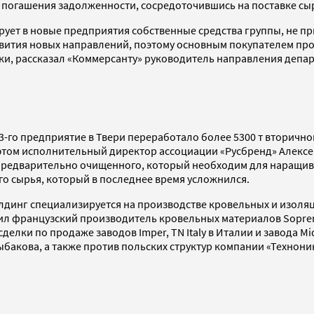
погашения задолженности, сосредоточившись на поставке сырь
ирует в новые предприятия собственные средства группы, не пр
вития новых направлений, поэтому основным покупателем прод
ки, рассказал «Коммерсанту» руководитель направления депа
023-го предприятие в Твери переработало более 5300 т вторич
При этом исполнительный директор ассоциации «Русбренд» Алекс
 предварительно очищенного, который необходим для наращива
ого сырья, который в последнее время усложнился.
олдинг специализируется на производстве кровельных и изоля
пил французский производитель кровельных материалов Soprem
лки по продаже заводов Imper, TN Italy в Италии и завода Mida
бакова, а также против польских структур компании «Технони