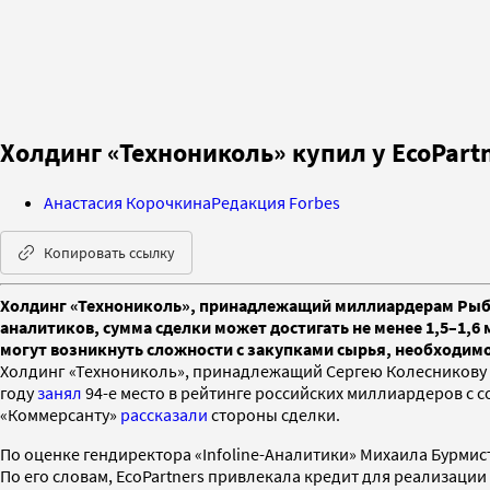
Холдинг «Технониколь» купил у EcoPartn
Анастасия Корочкина
Редакция Forbes
Копировать ссылку
Холдинг «Технониколь», принадлежащий миллиардерам Рыбако
аналитиков, сумма сделки может достигать не менее 1,5–1,6
могут возникнуть сложности с закупками сырья, необходим
Холдинг «Технониколь», принадлежащий Сергею Колесникову (
году
занял
94-е место в рейтинге российских миллиардеров с с
«Коммерсанту»
рассказали
стороны сделки.
По оценке гендиректора «Infoline-Аналитики» Михаила Бурмист
По его словам, EcoPartners привлекала кредит для реализации