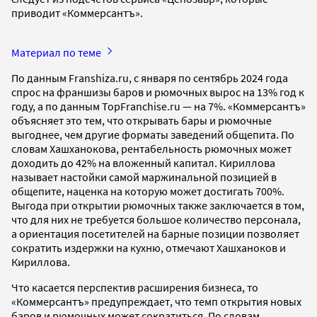
приводит «Коммерсантъ».
Материал по теме
По данным Franshiza.ru, с января по сентябрь 2024 года
спрос на франшизы баров и рюмочных вырос на 13% год к
году, а по данным TopFranchise.ru — на 7%. «Коммерсантъ»
объясняет это тем, что открывать бары и рюмочные
выгоднее, чем другие форматы заведений общепита. По
словам Хашханокова, рентабельность рюмочных может
доходить до 42% на вложенный капитал. Кириллова
называет настойки самой маржинальной позицией в
общепите, наценка на которую может достигать 700%.
Выгода при открытии рюмочных также заключается в том,
что для них не требуется большое количество персонала,
а ориентация посетителей на барные позиции позволяет
сократить издержки на кухню, отмечают Хашханоков и
Кириллова.
Что касается перспектив расширения бизнеса, то
«Коммерсантъ» предупреждает, что темп открытия новых
баров и рюмочных может сократиться. По словам