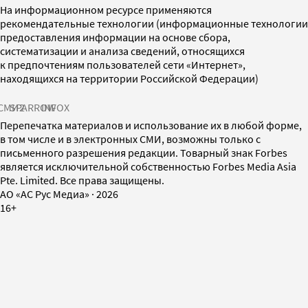
На информационном ресурсе применяются
рекомендательные технологии (информационные технологии
предоставления информации на основе сбора,
систематизации и анализа сведений, относящихся
к предпочтениям пользователей сети «Интернет»,
находящихся на территории Российской Федерации)
СМИ2
SPARROW
INFOX
Перепечатка материалов и использование их в любой форме,
в том числе и в электронных СМИ, возможны только с
письменного разрешения редакции. Товарный знак Forbes
является исключительной собственностью Forbes Media Asia
Pte. Limited. Все права защищены.
AO «АС Рус Медиа»
·
2026
16+