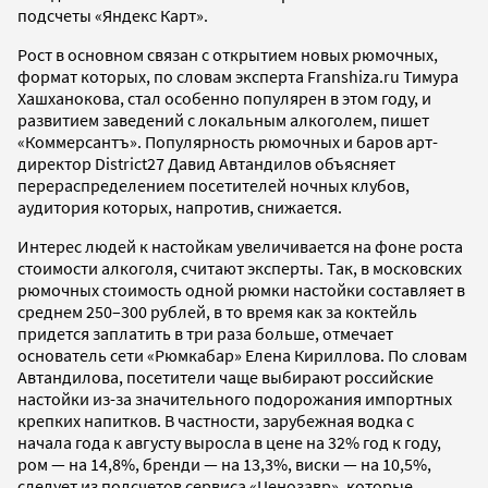
подсчеты «Яндекс Карт».
Рост в основном связан с открытием новых рюмочных,
формат которых, по словам эксперта Franshiza.ru Тимура
Хашханокова, стал особенно популярен в этом году, и
развитием заведений с локальным алкоголем, пишет
«Коммерсантъ». Популярность рюмочных и баров арт-
директор District27 Давид Автандилов объясняет
перераспределением посетителей ночных клубов,
аудитория которых, напротив, снижается.
Интерес людей к настойкам увеличивается на фоне роста
стоимости алкоголя, считают эксперты. Так, в московских
рюмочных стоимость одной рюмки настойки составляет в
среднем 250–300 рублей, в то время как за коктейль
придется заплатить в три раза больше, отмечает
основатель сети «Рюмкабар» Елена Кириллова. По словам
Автандилова, посетители чаще выбирают российские
настойки из-за значительного подорожания импортных
крепких напитков. В частности, зарубежная водка с
начала года к августу выросла в цене на 32% год к году,
ром — на 14,8%, бренди — на 13,3%, виски — на 10,5%,
следует из подсчетов сервиса «Ценозавр», которые