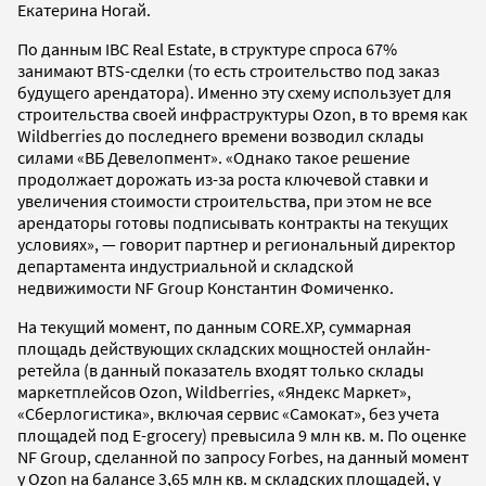
Екатерина Ногай.
По данным IBC Real Estate, в структуре спроса 67%
занимают BTS-сделки (то есть строительство под заказ
будущего арендатора). Именно эту схему использует для
строительства своей инфраструктуры Ozon, в то время как
Wildberries до последнего времени возводил склады
силами «ВБ Девелопмент». «Однако такое решение
продолжает дорожать из-за роста ключевой ставки и
увеличения стоимости строительства, при этом не все
арендаторы готовы подписывать контракты на текущих
условиях», — говорит партнер и региональный директор
департамента индустриальной и складской
недвижимости NF Group Константин Фомиченко.
На текущий момент, по данным CORE.XP, суммарная
площадь действующих складских мощностей онлайн-
ретейла (в данный показатель входят только склады
маркетплейсов Ozon, Wildberries, «Яндекс Маркет»,
«Сберлогистика», включая сервис «Самокат», без учета
площадей под E-grocery) превысила 9 млн кв. м. По оценке
NF Group, сделанной по запросу Forbes, на данный момент
у Ozon на балансе 3,65 млн кв. м складских площадей, у