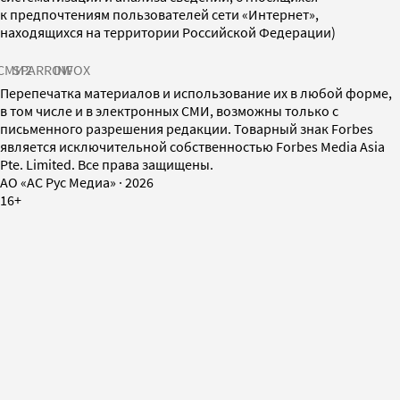
к предпочтениям пользователей сети «Интернет»,
находящихся на территории Российской Федерации)
СМИ2
SPARROW
INFOX
Перепечатка материалов и использование их в любой форме,
в том числе и в электронных СМИ, возможны только с
письменного разрешения редакции. Товарный знак Forbes
является исключительной собственностью Forbes Media Asia
Pte. Limited. Все права защищены.
AO «АС Рус Медиа»
·
2026
16+