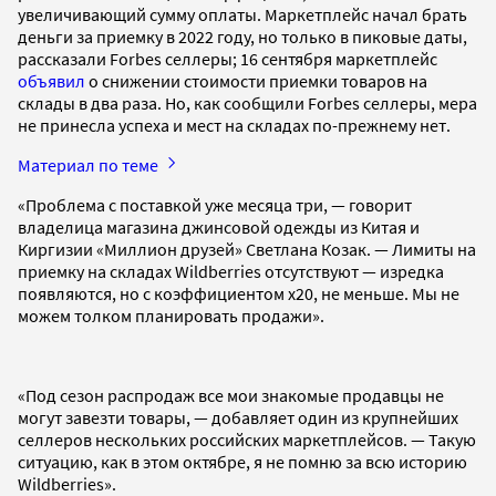
увеличивающий сумму оплаты. Маркетплейс начал брать
деньги за приемку в 2022 году, но только в пиковые даты,
рассказали Forbes селлеры; 16 сентября маркетплейс
объявил
о снижении стоимости приемки товаров на
склады в два раза. Но, как сообщили Forbes селлеры, мера
не принесла успеха и мест на складах по-прежнему нет.
Материал по теме
«Проблема с поставкой уже месяца три, — говорит
владелица магазина джинсовой одежды из Китая и
Киргизии «Миллион друзей» Светлана Козак. — Лимиты на
приемку на складах Wildberries отсутствуют — изредка
появляются, но с коэффициентом х20, не меньше. Мы не
можем толком планировать продажи».
«Под сезон распродаж все мои знакомые продавцы не
могут завезти товары, — добавляет один из крупнейших
селлеров нескольких российских маркетплейсов. — Такую
ситуацию, как в этом октябре, я не помню за всю историю
Wildberries».