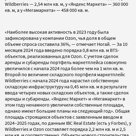
Wildberries — 2,54 млн кв. м, у «Яндекс Маркета» — 360 000
кв. м, а у «Мегамаркета» — 458 000 кв. м.
«Наиболее высокая активность в 2023 году была
зафиксирована у компании Ozon, чья доля в общем
объеме спроса составила 36%, — отмечает Ногай. — За 10
месяцев 2024 года введено порядка 0,8 млн кв. м BTS-
объектов, реализованных для Ozon. С учетом сделок
аренды и субаренды портфель маркетплейса совокупно
увеличился с начала 2024 года более чем на 1 млн кв. м.
Второй по величине складского портфеля маркетплейс
Wildberries с начала 2024 года нарастил собственную
складскую инфраструктуру на 0,45 млн кв. м в результате
ввода четырех новых складских объектов, а также сделок
аренды и субаренды. «Яндекс Маркет» и «Мегамаркет» в
этом году ненамного увеличили собственные площади,
однако имеют большие планы на следующий год». Общая
площадь строящихся объектов с заявленным вводом в
2024–2025 годах, по данным IBC Real Estate (есть у Forbes), у
Wildberries и Ozon составляет порядка 2,2 млн кв. м и 2,5
млн кв. м соответственно. Объекты нового строительства