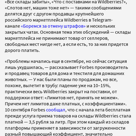
«Все склады забиты», «Что с поставками на Wildberries?»,
«Слотов нет, машин тоже нет» — такими сообщениями
делятся друг с другом продавцы крупнейшего
российского маркетплейса Wildberries в Telegram-
канале
«Боремся за отмену штрафов»
и нескольких
закрытых чатах. Основная тема этих обсуждений — склады
маркетплейса не принимают товар от селлеров,
свободных мест нигде нет, а если есть, то за них придется
дорого платить.
«Проблемы начались еще в сентябре, но сейчас ситуация
лишь ухудшилась, — рассказывает Forbes производитель
и продавец товаров для дома и текстиля для домашних
животных. — У нас были планы по продажам, но все,
похоже, вылетит в трубу: падение уже на 10–15%,
практически весь Wildberries закрыт на поставки, от
поддержки ответ: «Лимитов нет, принять не можем».
Причем нет лимитов даже платных, с коэффициентами».
10 сентября Forbes
сообщал
, что с начала лета бесплатная
прежде услуга приема товаров на склады Wildberries стала
платной — 3,5 рубля за литр. При этом каждый из складов
платформы применяет в зависимости от загруженности
разный повышающий коэффициент, значительно