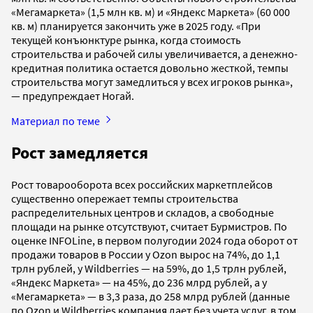
«Мегамаркета» (1,5 млн кв. м) и «Яндекс Маркета» (60 000
кв. м) планируется закончить уже в 2025 году. «При
текущей конъюнктуре рынка, когда стоимость
строительства и рабочей силы увеличивается, а денежно-
кредитная политика остается довольно жесткой, темпы
строительства могут замедлиться у всех игроков рынка»,
— предупреждает Ногай.
Материал по теме
Рост замедляется
Рост товарооборота всех российских маркетплейсов
существенно опережает темпы строительства
распределительных центров и складов, а свободные
площади на рынке отсутствуют, считает Бурмистров. По
оценке INFOLine, в первом полугодии 2024 года оборот от
продажи товаров в России у Ozon вырос на 74%, до 1,1
трлн рублей, у Wildberries — на 59%, до 1,5 трлн рублей,
«Яндекс Маркета» — на 45%, до 236 млрд рублей, а у
«Мегамаркета» — в 3,3 раза, до 258 млрд рублей (данные
по Ozon и Wildberries компания дает без учета услуг, в том