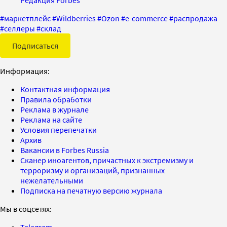
Редакция Forbes
#
маркетплейс
#
Wildberries
#
Ozon
#
e-commerce
#
распродажа
#
селлеры
#
склад
Подписаться
Информация:
Контактная информация
Правила обработки
Реклама в журнале
Реклама на сайте
Условия перепечатки
Архив
Вакансии в Forbes Russia
Сканер иноагентов, причастных к экстремизму и
терроризму и организаций, признанных
нежелательными
Подписка на печатную версию журнала
Мы в соцсетях: