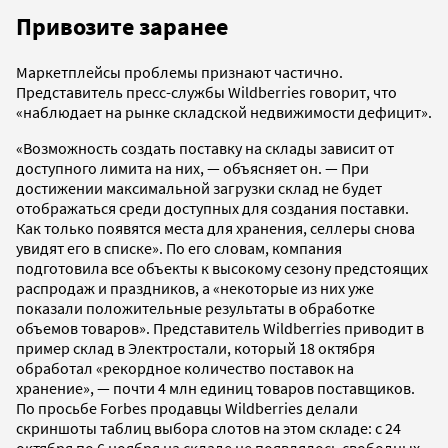
Привозите заранее
Маркетплейсы проблемы признают частично.
Представитель пресс-службы Wildberries говорит, что
«наблюдает на рынке складской недвижимости дефицит».
«Возможность создать поставку на склады зависит от
доступного лимита на них, — объясняет он. — При
достижении максимальной загрузки склад не будет
отображаться среди доступных для создания поставки.
Как только появятся места для хранения, селлеры снова
увидят его в списке». По его словам, компания
подготовила все объекты к высокому сезону предстоящих
распродаж и праздников, а «некоторые из них уже
показали положительные результаты в обработке
объемов товаров». Представитель Wildberries приводит в
пример склад в Электростали, который 18 октября
обработал «рекордное количество поставок на
хранение», — почти 4 млн единиц товаров поставщиков.
По просьбе Forbes продавцы Wildberries делали
скриншоты таблиц выбора слотов на этом складе: с 24
октября по 6 ноября на складе не появлялось свободных