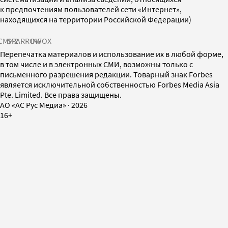
к предпочтениям пользователей сети «Интернет»,
находящихся на территории Российской Федерации)
СМИ2
SPARROW
INFOX
Перепечатка материалов и использование их в любой форме,
в том числе и в электронных СМИ, возможны только с
письменного разрешения редакции. Товарный знак Forbes
является исключительной собственностью Forbes Media Asia
Pte. Limited. Все права защищены.
AO «АС Рус Медиа»
·
2026
16+