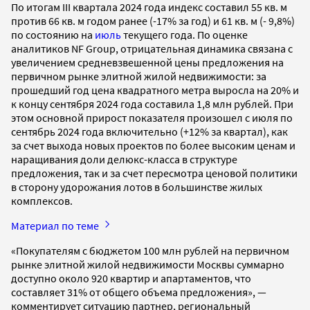
По итогам III квартала 2024 года индекс составил 55 кв. м
против 66 кв. м годом ранее (-17% за год) и 61 кв. м (- 9,8%)
по состоянию на
июль
текущего года. По оценке
аналитиков NF Group, отрицательная динамика связана с
увеличением средневзвешенной цены предложения на
первичном рынке элитной жилой недвижимости: за
прошедший год цена квадратного метра выросла на 20% и
к концу сентября 2024 года составила 1,8 млн рублей. При
этом основной прирост показателя произошел с июля по
сентябрь 2024 года включительно (+12% за квартал), как
за счет выхода новых проектов по более высоким ценам и
наращивания доли делюкс-класса в структуре
предложения, так и за счет пересмотра ценовой политики
в сторону удорожания лотов в большинстве жилых
комплексов.
Материал по теме
«Покупателям с бюджетом 100 млн рублей на первичном
рынке элитной жилой недвижимости Москвы суммарно
доступно около 920 квартир и апартаментов, что
составляет 31% от общего объема предложения», —
комментирует ситуацию партнер, региональный