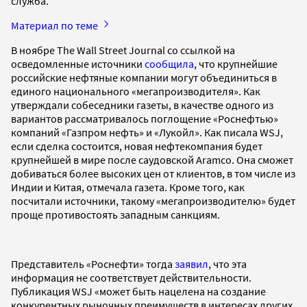
служба.
Материал по теме
В ноябре The Wall Street Journal со ссылкой на
осведомленные источники
сообщила
, что крупнейшие
российские нефтяные компании могут объединиться в
единого национального «мегапроизводителя». Как
утверждали собеседники газеты, в качестве одного из
вариантов рассматривалось поглощение «Роснефтью»
компаний «Газпром нефть» и «Лукойл». Как писала WSJ,
если сделка состоится, новая нефтекомпания будет
крупнейшей в мире после саудовской Aramco. Она сможет
добиваться более высоких цен от клиентов, в том числе из
Индии и Китая, отмечала газета. Кроме того, как
посчитали источники, такому «мегапроизводителю» будет
проще противостоять западным санкциям.
Представитель «Роснефти» тогда
заявил
, что эта
информация не соответствует действительности.
Публикация WSJ «может быть нацелена ​​на создание
конкурентных рыночных преимуществ в интересах других