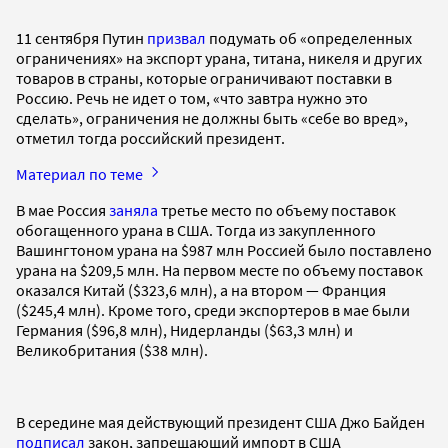
11 сентября Путин
призвал
подумать об «определенных
ограничениях» на экспорт урана, титана, никеля и других
товаров в страны, которые ограничивают поставки в
Россию. Речь не идет о том, «что завтра нужно это
сделать», ограничения не должны быть «себе во вред»,
отметил тогда российский президент.
Материал по теме
В мае Россия
заняла
третье место по объему поставок
обогащенного урана в США. Тогда из закупленного
Вашингтоном урана на $987 млн Россией было поставлено
урана на $209,5 млн. На первом месте по объему поставок
оказался Китай ($323,6 млн), а на втором — Франция
($245,4 млн). Кроме того, среди экспортеров в мае были
Германия ($96,8 млн), Нидерланды ($63,3 млн) и
Великобритания ($38 млн).
В середине мая действующий президент США Джо Байден
подписал
закон, запрещающий импорт в США