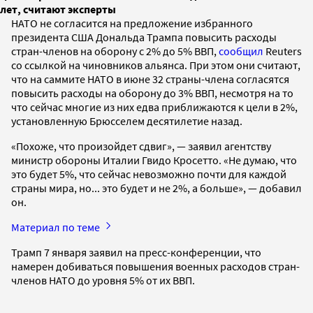
лет, считают эксперты
НАТО не согласится на предложение избранного
президента США Дональда Трампа повысить расходы
стран-членов на оборону с 2% до 5% ВВП,
сообщил
Reuters
со ссылкой на чиновников альянса. При этом они считают,
что на саммите НАТО в июне 32 страны-члена согласятся
повысить расходы на оборону до 3% ВВП, несмотря на то
что сейчас многие из них едва приближаются к цели в 2%,
установленную Брюсселем десятилетие назад.
«Похоже, что произойдет сдвиг», — заявил агентству
министр обороны Италии Гвидо Кросетто. «Не думаю, что
это будет 5%, что сейчас невозможно почти для каждой
страны мира, но... это будет и не 2%, а больше», — добавил
он.
Материал по теме
Трамп 7 января заявил на пресс-конференции, что
намерен добиваться повышения военных расходов стран-
членов НАТО до уровня 5% от их ВВП.