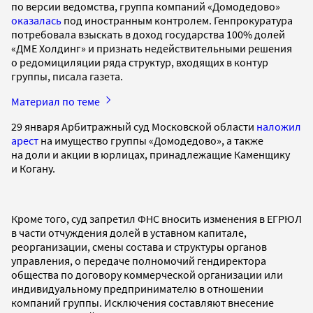
по версии ведомства, группа компаний «Домодедово»
оказалась
под иностранным контролем. Генпрокуратура
потребовала взыскать в доход государства 100% долей
«ДМЕ Холдинг» и признать недействительными решения
о редомициляции ряда структур, входящих в контур
группы, писала газета.
Материал по теме
29 января Арбитражный суд Московской области
наложил
арест
на имущество группы «Домодедово», а также
на доли и акции в юрлицах, принадлежащие Каменщику
и Когану.
Кроме того, суд запретил ФНС вносить изменения в ЕГРЮЛ
в части отчуждения долей в уставном капитале,
реорганизации, смены состава и структуры органов
управления, о передаче полномочий гендиректора
общества по договору коммерческой организации или
индивидуальному предпринимателю в отношении
компаний группы. Исключения составляют внесение