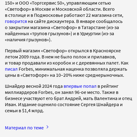
150» и ООО «Торгсервис 50», управляющим сетью
«Светофор» в Москве и Московской области. Всего
в столице и в Подмосковье работают 22 магазина сети,
говорится
на сайте дискаунтера. В январе сообщалось
о закрытии магазина «Светофор» в Татарстане (из-за
найденных «трупов грызунов») и в Удмуртии (из-за
«наличия грызунов»).
Первый магазин «Светофор» открылся в Красноярске
летом 2009 года. В нем не было полок и прилавков,
и товар продавали из коробок и с деревянных палет. Как
писал
Forbes, минимальная наценка позволяла держать
цены в «Светофоре» на 10–20% ниже среднерыночных.
Шнайдер весной 2024 года
впервые попал
в рейтинг
миллиардеров Forbes, он занял 96-ое место. Также в
бизнесе участвуют его брат Андрей, мать Валентина и отец
Иван. Издание оценило состояние Сергея Шнайдера и
семьи в $1,4 млрд.
Материал по теме