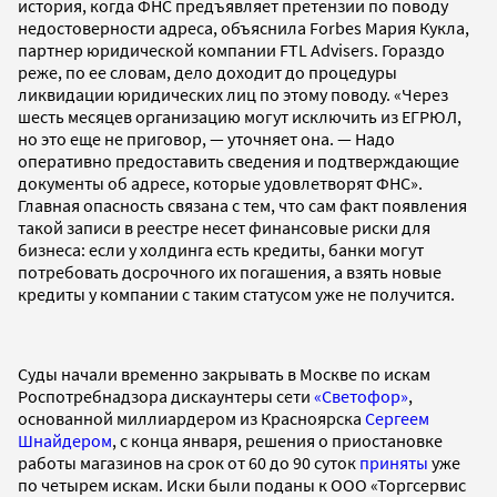
история, когда ФНС предъявляет претензии по поводу
недостоверности адреса, объяснила Forbes Мария Кукла,
партнер юридической компании FTL Advisers. Гораздо
реже, по ее словам, дело доходит до процедуры
ликвидации юридических лиц по этому поводу. «Через
шесть месяцев организацию могут исключить из ЕГРЮЛ,
но это еще не приговор, — уточняет она. — Надо
оперативно предоставить сведения и подтверждающие
документы об адресе, которые удовлетворят ФНС».
Главная опасность связана с тем, что сам факт появления
такой записи в реестре несет финансовые риски для
бизнеса: если у холдинга есть кредиты, банки могут
потребовать досрочного их погашения, а взять новые
кредиты у компании с таким статусом уже не получится.
Суды начали временно закрывать в Москве по искам
Роспотребнадзора дискаунтеры сети
«Светофор»
,
основанной миллиардером из Красноярска
Сергеем
Шнайдером
, с конца января, решения о приостановке
работы магазинов на срок от 60 до 90 суток
приняты
уже
по четырем искам. Иски были поданы к ООО «Торгсервис