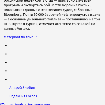
российской нефти сорта Urals — примерно 5,5% всей
программы экспорта сырой нефти морем из России,
показывают данные отслеживания судов, собранные
Bloomberg. Почти 90 000 баррелей нефтепродуктов в день
— в основном дизельного топлива — поставлялись на три
НПЗ Tupras в Турции, отмечает агентство со ссылкой на
данные Vortexa.
Материал по теме
Андрей Злобин
Редакция Forbes
#
Турция
#
нефть
#
потолок цен