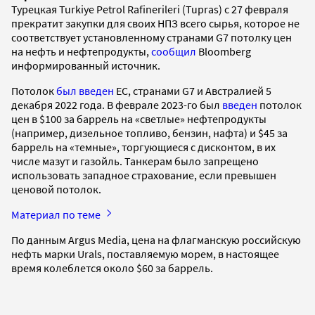
Турецкая Turkiye Petrol Rafinerileri (Tupras) с 27 февраля
прекратит закупки для своих НПЗ всего сырья, которое не
соответствует установленному странами G7 потолку цен
на нефть и нефтепродукты,
сообщил
Bloomberg
информированный источник.
Потолок
был введен
ЕС, странами G7 и Австралией 5
декабря 2022 года. В феврале 2023-го был
введен
потолок
цен в $100 за баррель на «светлые» нефтепродукты
(например, дизельное топливо, бензин, нафта) и $45 за
баррель на «темные», торгующиеся с дисконтом, в их
числе мазут и газойль. Танкерам было запрещено
использовать западное страхование, если превышен
ценовой потолок.
Материал по теме
По данным Argus Media, цена на флагманскую российскую
нефть марки Urals, поставляемую морем, в настоящее
время колеблется около $60 за баррель.