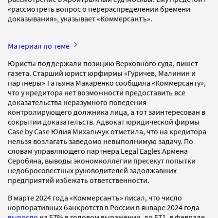
«рассмотреть вопрос о перераспределении бремени
доказывания», указывает «Коммерсантъ».
Материал по теме
Юристы поддержали позицию Верховного суда, пишет
газета. Старший юрист юрфирмы «Гуричев, Малинин и
партнеры» Татьяна Макаренко сообщила «Коммерсанту»,
что у кредитора нет возможности предоставить все
доказательства неразумного поведения
контролирующего должника лица, а тот заинтересован в
сокрытии доказательств. Адвокат юридической фирмы
Case by Case Юлия Михальчук отметила, что на кредитора
нельзя возлагать заведомо невыполнимую задачу. По
словам управляющего партнера Legal Eagles Армена
Серобяна, выводы экономколлегии пресекут попытки
недобросовестных руководителей задолжавших
предприятий избежать ответственности.
В марте 2024 года «Коммерсантъ» писал, что число
корпоративных банкротств в России в январе 2024 года
выросло
на 57% в годовом выражении, до 571, в феврале