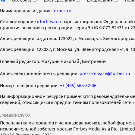
Наименование издания:
forbes.ru
Cетевое издание «
forbes.ru
» зарегистрировано Федеральной 
принятия решения о регистрации: серия Эл № ФС77-82431 от 23 
Адрес редакции, издателя: 123022, г. Москва, ул. Звенигородская 2-
Адрес редакции: 123022, г. Москва, ул. Звенигородская 2-я, д. 13, с
Главный редактор: Мазурин Николай Дмитриевич
Адрес электронной почты редакции:
press-release@forbes.ru
Номер телефона редакции:
+7 (495) 565-32-06
На информационном ресурсе применяются рекомендательные 
сведений, относящихся к предпочтениям пользователей сети 
СМИ2
SPARROW
INFOX
Перепечатка материалов и использование их в любой форме, в
исключительной собственностью Forbes Media Asia Pte. Limite
AO «АС Рус Медиа»
·
2026