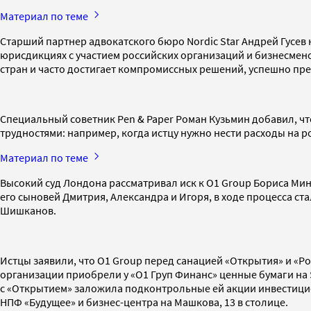
Материал по теме
Старший партнер адвокатского бюро Nordic Star Андрей Гусе
юрисдикциях с участием российских организаций и бизнесмен
стран и часто достигает компромиссных решений, успешно пр
Специальный советник Pen & Paper Роман Кузьмин добавил, чт
трудностями: например, когда истцу нужно нести расходы на ро
Материал по теме
Высокий суд Лондона рассматривал иск к O1 Group Бориса Мин
его сыновей Дмитрия, Александра и Игоря, в ходе процесса с
Шишканов.
Истцы заявили, что O1 Group перед санацией «Открытия» и «Ро
организации приобрели у «О1 Груп Финанс» ценные бумаги на $
с «Открытием» заложила подконтрольные ей акции инвестицион
НПФ «Будущее» и бизнес-центра на Машкова, 13 в столице.