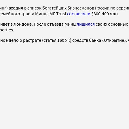
инг) входил в список богатейших бизнесменов России по версии
семейного траста Минца MF Trust
составляли
$300-400 млн.
 живет в Лондоне. После отъезда Минц
лишился
своих основных
erties.
ое дело о растрате (статья 160 УК) средств банка «Открытие».