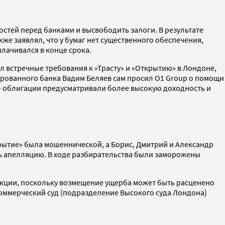
стей перед банками и высвободить залоги. В результате
же заявлял, что у бумаг нет существенного обеспечения,
лачивался в конце срока.
л встречные требования к «Трасту» и «Открытию» в Лондоне,
анированного банка Вадим Беляев сам просил O1 Group о помощи
— облигации предусматривали более высокую доходность и
рытие» была мошеннической, а Борис, Дмитрий и Александр
ть апелляцию. В ходе разбирательства были заморожены
сдикции, поскольку возмещение ущерба может быть расценено
оммерческий суд (подразделение Высокого суда Лондона)