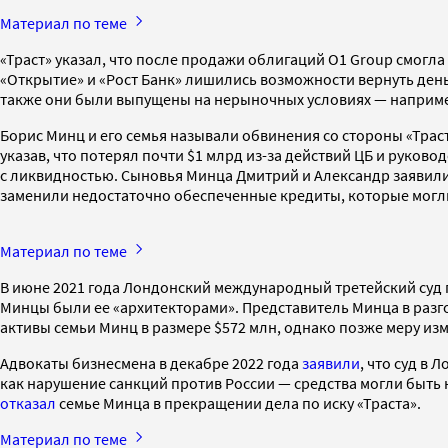
Материал по теме
«Траст» указал, что после продажи облигаций O1 Group смогл
«Открытие» и «Рост Банк» лишились возможности вернуть деньг
также они были выпущены на нерыночных условиях — например,
Борис Минц и его семья называли обвинения со стороны «Трас
указав, что потерял почти $1 млрд из-за действий ЦБ и руков
с ликвидностью. Сыновья Минца Дмитрий и Александр заявили
заменили недостаточно обеспеченные кредиты, которые мог
Материал по теме
В июне 2021 года Лондонский международный третейский суд 
Минцы были ее «архитекторами». Представитель Минца в разг
активы семьи Минц в размере $572 млн, однако позже меру из
Адвокаты бизнесмена в декабре 2022 года
заявили
, что суд в
как нарушение санкций против России — средства могли быть
отказал
семье Минца в прекращении дела по иску «Траста».
Материал по теме