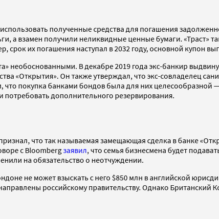
а использовать полученные средства для погашения задолженно
и, а взамен получили неликвидные ценные бумаги. «Траст» так
 срок их погашения наступал в 2032 году, основной купон вып
та» необоснованными. В декабре 2019 года экс-банкир выдвину
одства «Открытия». Он также утверждал, что экс-совладелец с
, что покупка банками бондов была для них целесообразной 
ли потребовать дополнительного резервирования.
признал, что так называемая замещающая сделка в банке «Отк
оворе с Bloomberg
заявил
, что семья бизнесмена будет подава
менили на обязательство о неотчуждении.
 Лондоне не может взыскать с него $850 млн в английской юри
 направлены российскому правительству. Однако Британский К