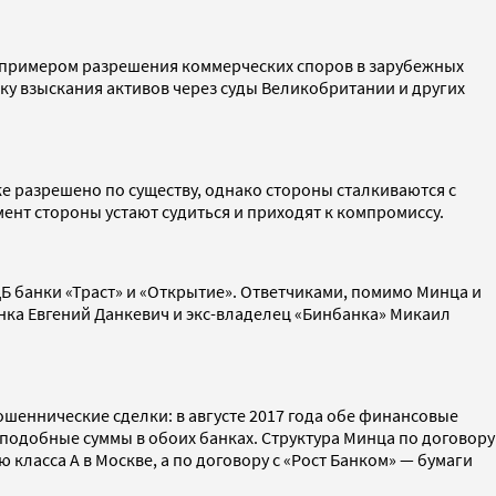
м примером разрешения коммерческих споров в зарубежных
ку взыскания активов через суды Великобритании и других
е разрешено по существу, однако стороны сталкиваются с
омент стороны устают судиться и приходят к компромиссу.
ЦБ банки «Траст» и «Открытие». Ответчиками, помимо Минца и
анка Евгений Данкевич и экс-владелец «Бинбанка» Микаил
ошеннические сделки: в августе 2017 года обе финансовые
 подобные суммы в обоих банках. Структура Минца по договору
ласса А в Москве, а по договору с «Рост Банком» — бумаги