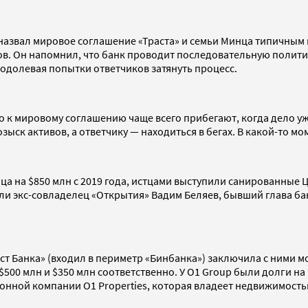
в назвал мировое соглашение «Траста» и семьи Минца типичны
ов. Он напомнил, что банк проводит последовательную полити
еодолевая попытки ответчиков затянуть процесс.
о к мировому соглашению чаще всего прибегают, когда дело уж
зыск активов, а ответчику — находиться в бегах. В какой-то м
ца на $850 млн с 2019 года, истцами выступили санированные 
тали экс-совладелец «Открытия» Вадим Беляев, бывший глава б
ст Банка» (входил в периметр «Бинбанка») заключила с ними м
500 млн и $350 млн соответственно. У O1 Group были долги на
ной компании O1 Properties, которая владеет недвижимостью к