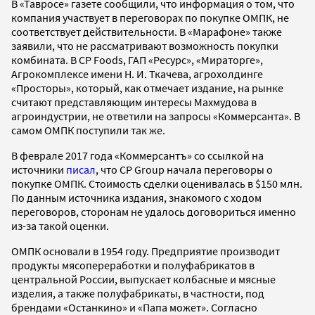
В «Тавросе» газете сообщили, что информация о том, что
компания участвует в переговорах по покупке ОМПК, не
соответствует действительности. В «Марафоне» также
заявили, что не рассматривают возможность покупки
комбината. В CP Foods, ГАП «Ресурс», «Мираторге»,
Агрокомплексе имени Н. И. Ткачева, агрохолдинге
«Просторы», который, как отмечает издание, на рынке
считают представляющим интересы Махмудова в
агроиндустрии, не ответили на запросы «Коммерсанта». В
самом ОМПК поступили так же.
В феврале 2017 года «Коммерсантъ» со ссылкой на
источники
писал
, что CP Group начала переговоры о
покупке ОМПК. Стоимость сделки оценивалась в $150 млн.
По данным источника издания, знакомого с ходом
переговоров, сторонам не удалось договориться именно
из-за такой оценки.
ОМПК основали в 1954 году. Предприятие производит
продукты мясопереработки и полуфабрикатов в
центральной России, выпускает колбасные и мясные
изделия, а также полуфабрикаты, в частности, под
брендами «Останкино» и «Папа может». Согласно