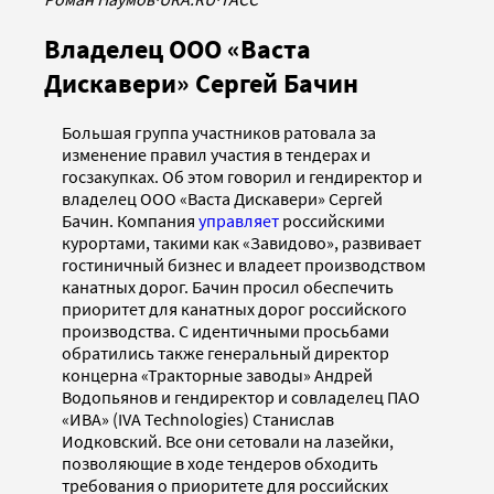
Владелец ООО «Васта
Дискавери» Сергей Бачин
Большая группа участников ратовала за
изменение правил участия в тендерах и
госзакупках. Об этом говорил и гендиректор и
владелец ООО «Васта Дискавери» Сергей
Бачин. Компания
управляет
российскими
курортами, такими как «Завидово», развивает
гостиничный бизнес и владеет производством
канатных дорог. Бачин просил обеспечить
приоритет для канатных дорог российского
производства. С идентичными просьбами
обратились также генеральный директор
концерна «Тракторные заводы» Андрей
Водопьянов и гендиректор и совладелец ПАО
«ИВА» (IVA Technologies) Станислав
Иодковский. Все они сетовали на лазейки,
позволяющие в ходе тендеров обходить
требования о приоритете для российских