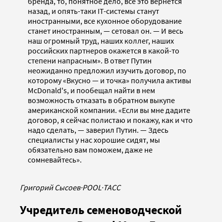
бренда, то, понятное дело, все это вернется
назад, и опять-таки IT-системы станут
иностранными, все кухонное оборудование
станет иностранным, — сетовал он. — И весь
наш огромный труд, наших коллег, наших
российских партнеров окажется в какой-то
степени напрасным». В ответ Путин
неожиданно предложил изучить договор, по
которому «Вкусно — и точка» получила активы
McDonald's, и пообещал найти в нем
возможность отказать в обратном выкупе
американской компании. «Если вы мне дадите
договор, я сейчас полистаю и покажу, как и что
надо сделать, — заверил Путин. — Здесь
специалисты у нас хорошие сидят, мы
обязательно вам поможем, даже не
сомневайтесь».
Григорий Сысоев
·
POOL
·
ТАСС
Учредитель семеноводческой