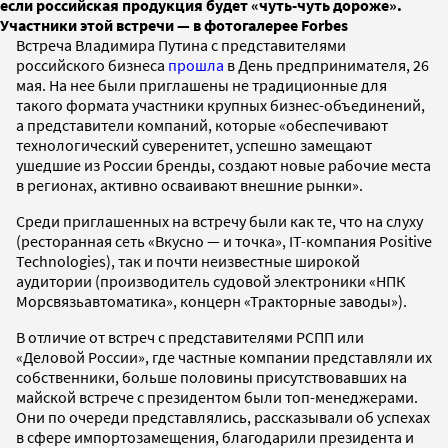
если российская продукция будет «чуть-чуть дороже».
Участники этой встречи — в фотогалерее Forbes
Встреча Владимира Путина с представителями
российского бизнеса
прошла
в День предпринимателя, 26
мая. На нее были приглашены не традиционные для
такого формата участники крупных бизнес-объединений,
а представители компаний, которые «обеспечивают
технологический суверенитет, успешно замещают
ушедшие из России бренды, создают новые рабочие места
в регионах, активно осваивают внешние рынки».
Среди приглашенных на встречу были как те, что на слуху
(ресторанная сеть «Вкусно — и точка», IT-компания Positive
Technologies), так и почти неизвестные широкой
аудитории (производитель судовой электроники «НПК
Морсвязьавтоматика», концерн «Тракторные заводы»).
В отличие от встреч с представителями РСПП или
«Деловой России», где частные компании представляли их
собственники, больше половины присутствовавших на
майской встрече с президентом были топ-менеджерами.
Они по очереди представлялись, рассказывали об успехах
в сфере импортозамещения, благодарили президента и