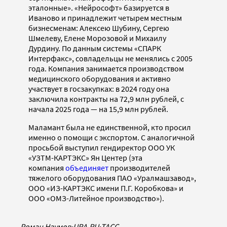
эталонные». «Нейрософт» базируется в
Иваново и принадлежит четырем местным
бизнесменам: Алексею Шубину, Сергею
Шмелеву, Елене Морозовой и Михаилу
Дурдину. По данным системы «СПАРК
Интерфакс», совладельцы не менялись с 2005
года. Компания занимается производством
медицинского оборудования и активно
участвует в госзакупках: в 2024 году она
заключила контракты на 72,9 млн рублей, с
начала 2025 года — на 15,9 млн рублей.
Маламант была не единственной, кто просил
именно о помощи с экспортом. С аналогичной
просьбой выступил гендиректор ООО УК
«УЗТМ-КАРТЭКС» Ян Центер (эта
компания
объединяет
производителей
тяжелого оборудования ПАО «Уралмашзавод»,
ООО «ИЗ-КАРТЭКС имени П.Г. Коробкова» и
ООО «ОМЗ-Литейное производство»).
Роман Наумов
·
URA.RU
·
ТАСС