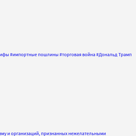
рифы
#
импортные пошлины
#
торговая война
#
Дональд Трамп
изму и организаций, признанных нежелательными