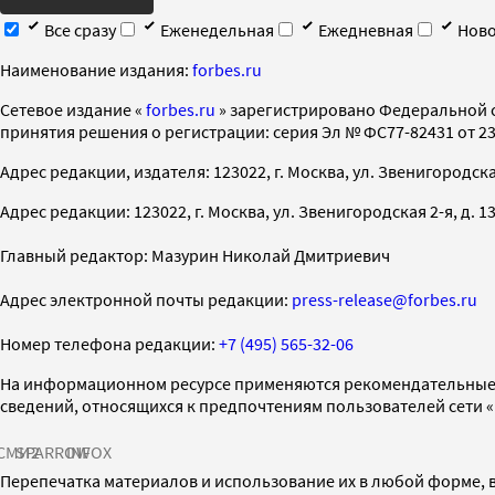
Все сразу
Еженедельная
Ежедневная
Ново
Наименование издания:
forbes.ru
Cетевое издание «
forbes.ru
» зарегистрировано Федеральной 
принятия решения о регистрации: серия Эл № ФС77-82431 от 23 
Адрес редакции, издателя: 123022, г. Москва, ул. Звенигородская 2-
Адрес редакции: 123022, г. Москва, ул. Звенигородская 2-я, д. 13, с
Главный редактор: Мазурин Николай Дмитриевич
Адрес электронной почты редакции:
press-release@forbes.ru
Номер телефона редакции:
+7 (495) 565-32-06
На информационном ресурсе применяются рекомендательные 
сведений, относящихся к предпочтениям пользователей сети 
СМИ2
SPARROW
INFOX
Перепечатка материалов и использование их в любой форме, в