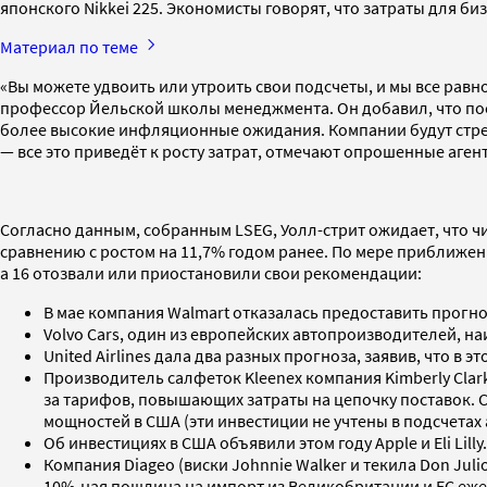
японского Nikkei 225. Экономисты говорят, что затраты для биз
Материал по теме
«Вы можете удвоить или утроить свои подсчеты, и мы все рав
профессор Йельской школы менеджмента. Он добавил, что посл
более высокие инфляционные ожидания. Компании будут стре
— все это приведёт к росту затрат, отмечают опрошенные аген
Согласно данным, собранным LSEG, Уолл-стрит ожидает, что чи
сравнению с ростом на 11,7% годом ранее. По мере приближен
а 16 отозвали или приостановили свои рекомендации:
В мае компания Walmart отказалась предоставить прогно
Volvo Cars, один из европейских автопроизводителей, 
United Airlines дала два разных прогноза, заявив, что 
Производитель салфеток Kleenex компания Kimberly Clark
за тарифов, повышающих затраты на цепочку поставок. С
мощностей в США (эти инвестиции не учтены в подсчетах 
Об инвестициях в США объявили этом году Apple и Eli Lilly.
Компания Diageo (виски Johnnie Walker и текила Don Julio
10%-ная пошлина на импорт из Великобритании и ЕС еже