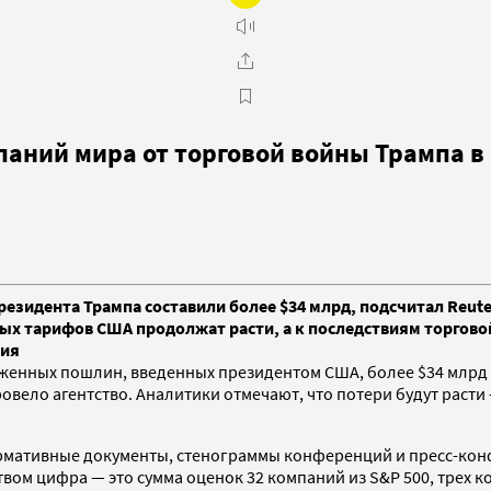
паний мира от торговой войны Трампа в
зидента Трампа составили более $34 млрд, подсчитал Reuter
ых тарифов США продолжат расти, а к последствиям торгово
ния
енных пошлин, введенных президентом США, более $34 млрд в
провело агентство. Аналитики отмечают, что потери будут ра
ормативные документы, стенограммы конференций и пресс-кон
вом цифра — это сумма оценок 32 компаний из S&P 500, трех к