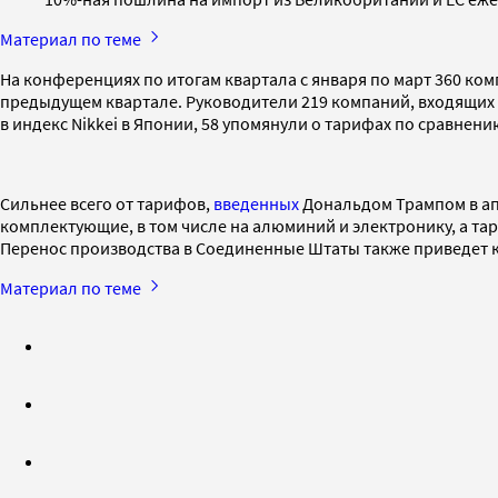
Материал по теме
На конференциях по итогам квартала с января по март 360 ком
предыдущем квартале. Руководители 219 компаний, входящих в
в индекс Nikkei в Японии, 58 упомянули о тарифах по сравнен
Сильнее всего от тарифов,
введенных
Дональдом Трампом в ап
комплектующие, в том числе на алюминий и электронику, а та
Перенос производства в Соединенные Штаты также приведет к 
Материал по теме