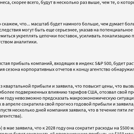
неса, скорее всего, будут в несколько раз выше, чем те, о кот
но скажем, что... масштаб будет намного больше, чем думает 
едствия могут быть еще серьезнее, указав на потенциальное 
миться укреплять цепочки поставок, усиливать локализацию 
тством аналитики.
стая прибыль компаний, входящих в индекс S&P 500, будет раст
ия сезона корпоративных отчетов к концу агентство обнаружи
з квартальной прибыли и заявила, что повысит цены, что вызв
наиболее подверженных влиянию тарифов США, отозвал свой пр
в этом году невозможно предсказать макроэкономическую ситуац
 в апреле сократила свой прогноз годовой прибыли и заявила, 
пустя несколько дней компания заявила, что в течение пяти л
агентства).
) в мае заявила, что к 2028 году она сократит расходы на $500
годно будет сокращать её операционную прибыль на $150 млн