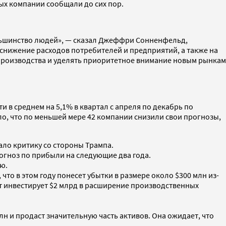
орых компании сообщали до сих пор.
большинство людей», — сказал Джеффри Сонненфельд,
снижение расходов потребителей и предприятий, а также на
производства и уделять приоритетное внимание новым рынкам
и в среднем на 5,1% в квартал с апреля по декабрь по
ло, что по меньшей мере 42 компании снизили свои прогнозы,
ало критику со стороны Трампа.
огноз по прибыли на следующие два года.
ию.
что в этом году понесет убытки в размере около $300 млн из-
ет инвестирует $2 млрд в расширение производственных
 млн и продаст значительную часть активов. Она ожидает, что
.