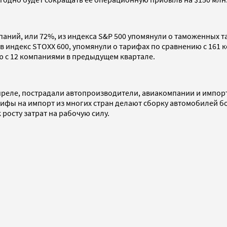
паний, или 72%, из индекса S&P 500 упомянули о таможенных т
 индекс STOXX 600, упомянули о тарифах по сравнению с 161 
ию с 12 компаниями в предыдущем квартале.
реле, пострадали автопроизводители, авиакомпании и импорт
рифы на импорт из многих стран делают сборку автомобилей б
росту затрат на рабочую силу.