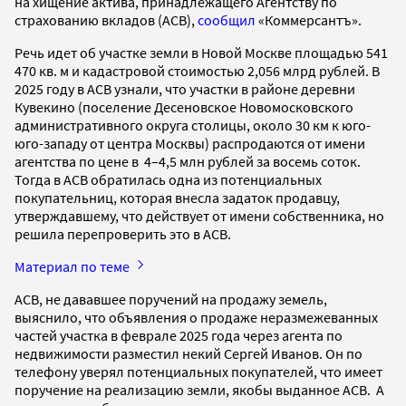
на хищение актива, принадлежащего Агентству по
страхованию вкладов (АСВ),
сообщил
«Коммерсантъ».
Речь идет об участке земли в Новой Москве площадью 541
470 кв. м и кадастровой стоимостью 2,056 млрд рублей. В
2025 году в АСВ узнали, что участки в районе деревни
Кувекино (поселение Десеновское Новомосковского
административного округа столицы, около 30 км к юго-
юго-западу от центра Москвы) распродаются от имени
агентства по цене в 4–4,5 млн рублей за восемь соток.
Тогда в АСВ обратилась одна из потенциальных
покупательниц, которая внесла задаток продавцу,
утверждавшему, что действует от имени собственника, но
решила перепроверить это в АСВ.
Материал по теме
АСВ, не дававшее поручений на продажу земель,
выяснило, что объявления о продаже неразмежеванных
частей участка в феврале 2025 года через агента по
недвижимости разместил некий Сергей Иванов. Он по
телефону уверял потенциальных покупателей, что имеет
поручение на реализацию земли, якобы выданное АСВ. А