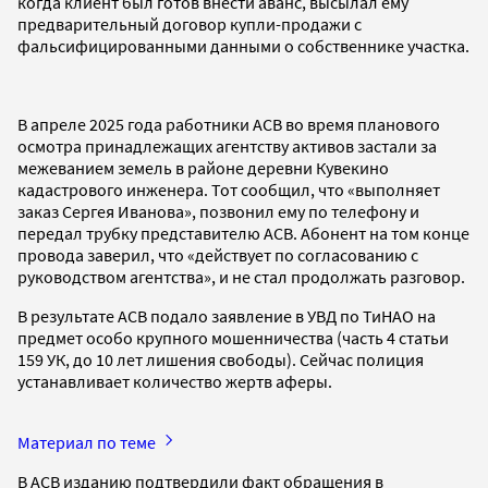
когда клиент был готов внести аванс, высылал ему
предварительный договор купли-продажи с
фальсифицированными данными о собственнике участка.
В апреле 2025 года работники АСВ во время планового
осмотра принадлежащих агентству активов застали за
межеванием земель в районе деревни Кувекино
кадастрового инженера. Тот сообщил, что «выполняет
заказ Сергея Иванова», позвонил ему по телефону и
передал трубку представителю АСВ. Абонент на том конце
провода заверил, что «действует по согласованию с
руководством агентства», и не стал продолжать разговор.
В результате АСВ подало заявление в УВД по ТиНАО на
предмет особо крупного мошенничества (часть 4 статьи
159 УК, до 10 лет лишения свободы). Сейчас полиция
устанавливает количество жертв аферы.
Материал по теме
В АСВ изданию подтвердили факт обращения в