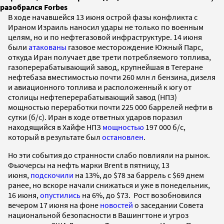
разобрался Forbes
В ходе начавшейся 13 июня острой фазы конфликта с
Ираном Израиль наносил удары не только по военным
целям, но и по нефтегазовой инфраструктуре. 14 июня
были
атакованы
газовое месторождение Южный Парс,
откуда Иран получает две трети потребляемого топлива,
газоперерабатывающий завод, крупнейшая в Тегеране
нефтебаза вместимостью почти 260 млн л бензина, дизеля
и авиационного топлива и расположенный к югу от
столицы нефтеперерабатывающий завод (НПЗ)
мощностью переработки почти 225 000 баррелей нефти в
сутки (б/с). Иран в ходе ответных ударов поразил
находящийся в Хайфе НПЗ
мощностью
197 000 б/с,
который в результате был
остановлен
.
Но эти события до странности слабо повлияли на рынок.
Фьючерсы на нефть марки Brent в пятницу, 13
июня,
подскочили
на 13%, до $78 за баррель с $69 днем
ранее, но вскоре начали снижаться и уже в понедельник,
16 июня,
опустились
на 6%, до $73. Рост возобновился
вечером 17 июня на фоне
новостей
о заседании Совета
национальной безопасности в Вашингтоне и угроз