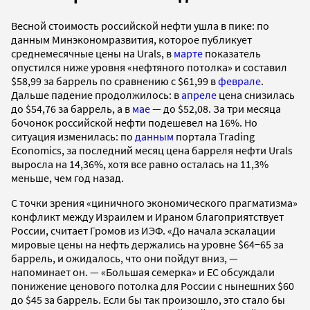
Весной стоимость российской нефти ушла в пике: по
данным Минэкономразвития, которое публикует
среднемесячные цены на Urals, в
марте
показатель
опустился ниже уровня «нефтяного потолка» и составил
$58,99 за баррель по сравнению с $61,99 в
феврале
.
Дальше падение продолжилось: в
апреле
цена снизилась
до $54,76 за баррель, а в
мае
— до $52,08. За три месяца
бочонок российской нефти подешевел на 16%. Но
ситуация изменилась: по
данным
портала Trading
Economics, за последний месяц цена барреля нефти Urals
выросла на 14,36%, хотя все равно осталась на 11,3%
меньше, чем год назад.
С точки зрения «циничного экономического прагматизма»
конфликт между Израилем и Ираном благоприятствует
России, считает Громов из ИЭФ. «До начала эскалации
мировые цены на нефть держались на уровне $64−65 за
баррель, и ожидалось, что они пойдут вниз, —
напоминает он. — «Большая семерка» и ЕС обсуждали
понижение ценового потолка для России с нынешних $60
до $45 за баррель. Если бы так произошло, это стало бы