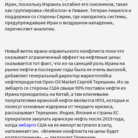
Иран, поскольку Израиль ослабил его союзников, таких
как группировка «Хезболла» в Ливане. Тегеран лишился и
поддержки со стороны Сирии, где находились системы,
предупреждавшие Иран о воздушном нападении,
перечисляет аналитик.
Новый виток ирано-израильского конфликта пока что
оказывает ограниченный эффект на нефтяные цены:
сказывается тот факт, что из-за санкций роль Ирана на
рынке нефти в последние годы была не очень высокой,
добавляет генеральный директор маркетплейса
нефтепродуктов Open Oil Market Сергей Терешкин. Из-за
эмбарго со стороны США свыше 90% поставок нефти из
Ирана приходились на Китай, а там ключевыми
покупателями иранской нефти являются НПЗ, которые и
понесут основные издержки от текущего кризиса,
рассказывает Терешкин. Индия, Япония и страны ЕС
прекратили закупать иранскую нефть после 2019 года,
когда
эмбарго
США на ее импорт вступило в силу,
напоминает он. «Влияние конфликта на цены будет
краткосрочным» , — заключает Терешкин.