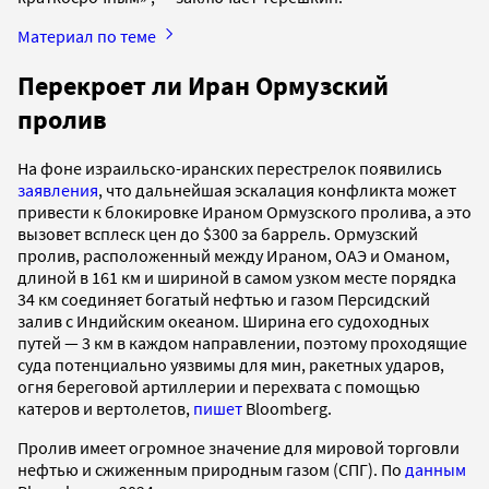
Материал по теме
Перекроет ли Иран Ормузский
пролив
На фоне израильско-иранских перестрелок появились
заявления
, что дальнейшая эскалация конфликта может
привести к блокировке Ираном Ормузского пролива, а это
вызовет всплеск цен до $300 за баррель.
Ормузский
пролив, расположенный между Ираном, ОАЭ и Оманом,
длиной в 161 км и шириной в самом узком месте порядка
34 км соединяет богатый нефтью и газом Персидский
залив с Индийским океаном. Ширина его судоходных
путей — 3 км в каждом направлении, поэтому проходящие
суда потенциально уязвимы для мин, ракетных ударов,
огня береговой артиллерии и перехвата с помощью
катеров и вертолетов,
пишет
Bloomberg.
Пролив имеет огромное значение для мировой торговли
нефтью и сжиженным природным газом (СПГ). По
данным