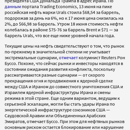
президента США Дональда Трампа в адрес Ирана. По
данным
портала Trading Economics, 13 июня на пике
российская нефть марки Urals стоила $68,54 за баррель,
подорожав за день на 6%, но к 17 июня цена снизилась на
2%, до $66,98 за баррель. Утром 18 июня стоимость нефти
колебалась в районе $75-76 за баррель Brent и $71 — за
баррель Urals, что все еще ниже уровней начала года.
Текущие цены на нефть свидетельствуют о том, что рынок
по-прежнему в значительной степени не учитывает
экстремальные сценарии,
отмечает
колумнист Reuters Рон
Буссо. Похоже, что сейчас рынки и инвесторы находятся в
состоянии ожидания развития конфликта, поскольку
рассматриваются разные сценарии — от скорого
прекращения огня и продвижения к ядерной сделке
между США и Ираном до совместного уничтожения США и
Израилем ядерной инфраструктуры Ирана и смены
режима в этой стране. Еще одним вариантом, ведущим к
серьезной эскалации, могли бы стать удары Ирана по
энергетической инфраструктуре союзников США —
Саудовской Аравии или Объединенных Арабских
Эмиратов, отмечает Буссо. При этом для нефтяных рынков
основным риском остается блокирование или нарушение