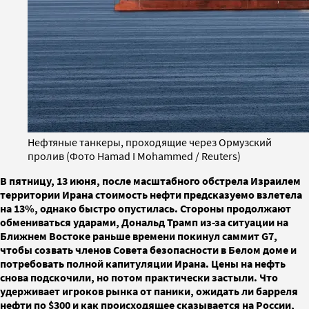
Нефтяные танкеры, проходящие через Ормузский
пролив (Фото Hamad I Mohammed / Reuters)
В пятницу, 13 июня, после масштабного обстрела Израилем
территории Ирана стоимость нефти предсказуемо взлетела
на 13%, однако быстро опустилась. Стороны продолжают
обмениваться ударами, Дональд Трамп из-за ситуации на
Ближнем Востоке раньше времени покинул саммит G7,
чтобы созвать членов Совета безопасности в Белом доме и
потребовать полной капитуляции Ирана. Цены на нефть
снова подскочили, но потом практически застыли. Что
удерживает игроков рынка от паники, ожидать ли барреля
нефти по $300 и как происходящее сказывается на России,