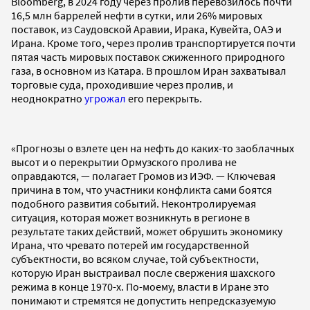
Bloomberg, в 2024 году через пролив перевозилось почти
16,5 млн баррелей нефти в сутки, или 26% мировых
поставок, из Саудовской Аравии, Ирака, Кувейта, ОАЭ и
Ирана. Кроме того, через пролив транспортируется почти
пятая часть мировых поставок сжиженного природного
газа, в основном из Катара. В прошлом Иран захватывал
торговые суда, проходившие через пролив, и
неоднократно
угрожал
его перекрыть.
«Прогнозы о взлете цен на нефть до каких-то заоблачных
высот и о перекрытии Ормузского пролива не
оправдаются, — полагает Громов из ИЭФ. — Ключевая
причина в том, что участники конфликта сами боятся
подобного развития событий. Неконтролируемая
ситуация, которая может возникнуть в регионе в
результате таких действий, может обрушить экономику
Ирана, что чревато потерей им государственной
субъектности, во всяком случае, той субъектности,
которую Иран выстраивал после свержения шахского
режима в конце 1970-х. По-моему, власти в Иране это
понимают и стремятся не допустить непредсказуемую