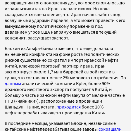
возвращении того положения дел, которое сложилось до
израильских атак на Иран в начале июня». Но пока
складывается впечатление, что Иран начал слабеть под
воздушными ударами Израиля, а это может привести к его
вынужденному политическому поражению под
давлением угроз США напрямую вмешаться в текущий
конфликт, рассуждает эксперт.
Блохин из Альфа-банка отмечает, что еще до начала
нынешнего конфликта на фоне роста геополитических
рисков существенно сократил импорт иранской нефти
Китай, ключевой торговый партнер Ирана. Иран
экспортирует около 1,7 млн баррелей сырой нефти в
сутки, что составляет менее 2% мирового потребления. По
данным
аналитической компании Kpler, более 90%
иранского нефтяного экспорта поступает в Китай, и
большую часть иранской нефти закупают мелкие частные
НПЗ («чайники»), расположенные в провинции
Шаньдун. На них, кстати,
приходится
более 20%
нефтеперерабатывающего производства Китая
.
В последние месяцы, указывает Блохин, независимые
китайские нефтеперерабатывающие заводы
сокращали