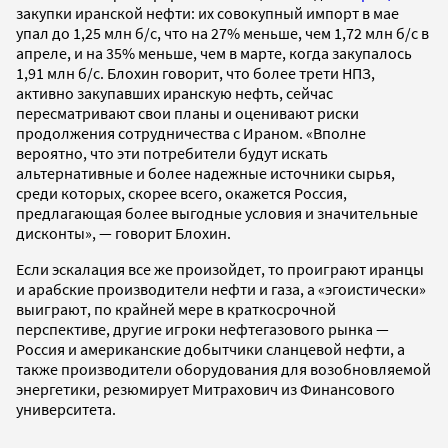
закупки иранской нефти: их совокупный импорт в мае
упал до 1,25 млн б/с, что на 27% меньше, чем 1,72 млн б/с в
апреле, и на 35% меньше, чем в марте, когда закупалось
1,91 млн б/с. Блохин говорит, что более трети НПЗ,
активно закупавших иранскую нефть, сейчас
пересматривают свои планы и оценивают риски
продолжения сотрудничества с Ираном. «Вполне
вероятно, что эти потребители будут искать
альтернативные и более надежные источники сырья,
среди которых, скорее всего, окажется Россия,
предлагающая более выгодные условия и значительные
дисконты», — говорит Блохин.
Если эскалация все же произойдет, то проиграют иранцы
и арабские производители нефти и газа, а «эгоистически»
выиграют, по крайней мере в краткосрочной
перспективе, другие игроки нефтегазового рынка —
Россия и американские добытчики сланцевой нефти, а
также производители оборудования для возобновляемой
энергетики, резюмирует Митрахович из Финансового
университета.