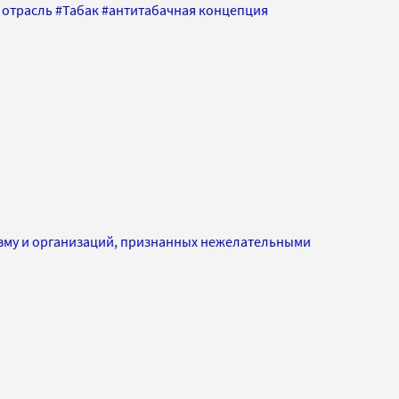
 отрасль
#
Табак
#
антитабачная концепция
изму и организаций, признанных нежелательными