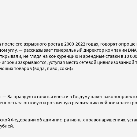
 после его взрывного роста в 2000-2022 годах, говорят опро
дом углу, — рассказывает генеральный директор компании DNA 
открывали, не глядя на конкуренцию и арендные ставки в 10 00
 игроки закрываются, уступая место сетевой цивилизованной тор
щих товаров (вода, пиво, соки)».
 — За правду» готовятся внести в Госдуму пакет законопроект
ность за оптовую и розничную реализацию вейпов и электрон
сийской Федерации об административных правонарушениях, уст
рублей.