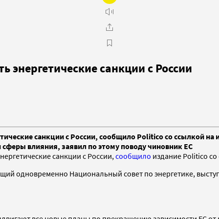
ть энергетические санкции с России
ческие санкции с России, сообщило Politico со ссылкой на 
и сферы влияния, заявил по этому поводу чиновник ЕС
нергетические санкции с России,
сообщило
издание Politico с
ющий одновременно Национальный совет по энергетике, выступ
двигают все новые планы по прекращению зависимости ЕС от р