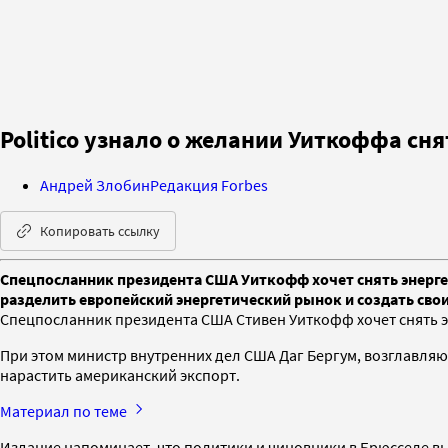
Politico узнало о желании Уиткоффа сня
Андрей Злобин
Редакция Forbes
Копировать ссылку
Cпецпосланник президента США Уиткофф хочет снять энергети
разделить европейский энергетический рынок и создать сво
Cпецпосланник президента США Стивен Уиткофф хочет снять э
При этом министр внутренних дел США Даг Бергум, возглавля
нарастить американский экспорт.
Материал по теме
Издание напоминает, что политики и чиновники в Брюсселе вы