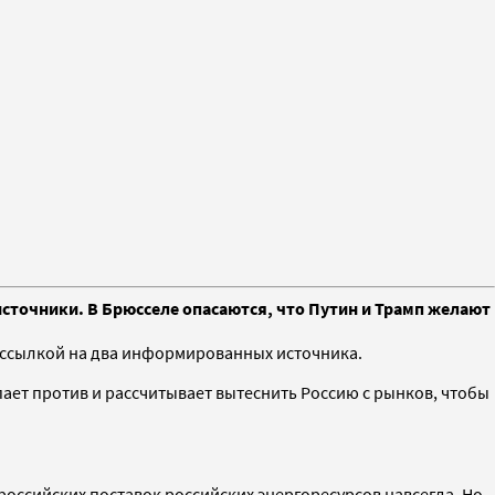
источники. В Брюсселе опасаются, что Путин и Трамп желают
о ссылкой на два информированных источника.
ает против и рассчитывает вытеснить Россию с рынков, чтобы
оссийских поставок российских энергоресурсов навсегда. Но