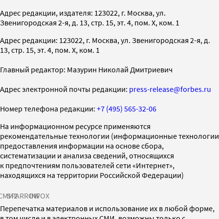
Адрес редакции, издателя: 123022, г. Москва, ул.
Звенигородская 2-я, д. 13, стр. 15, эт. 4, пом. X, ком. 1
Адрес редакции: 123022, г. Москва, ул. Звенигородская 2-я, д.
13, стр. 15, эт. 4, пом. X, ком. 1
Главный редактор: Мазурин Николай Дмитриевич
Адрес электронной почты редакции:
press-release@forbes.ru
Номер телефона редакции:
+7 (495) 565-32-06
На информационном ресурсе применяются
рекомендательные технологии (информационные технологии
предоставления информации на основе сбора,
систематизации и анализа сведений, относящихся
к предпочтениям пользователей сети «Интернет»,
находящихся на территории Российской Федерации)
СМИ2
SPARROW
INFOX
Перепечатка материалов и использование их в любой форме,
в том числе и в электронных СМИ, возможны только с