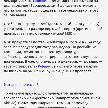
декабре 2023-го,
сообщили
«Ведомости» со ссылкой на
исследование «Здравресурса». В документе отмечается,
что за полтора года подешевели все лекарства от этого
заболевания.
Особенно — сразу на 38% (до 50 973 рублей за упаковку) —
упали цены на гразопревир с элбасвиром (оригинальный
препарат зепатир от американской MSD).
MSD прекратила поставки зепатира в Россию в 2024 году,
заранее предупредив Росздравнадзор. Но российские
компании, несмотря на патентную защиту,
заблаговременно зарегистрировали соответствующие
дженерики. В мае, к примеру, его дженерик — грозавир —
зарегистрировала
«Р-фарм»
, в июле его первые партии
появились на рынке и обрушили цены на препарат.
Материал по теме
То же самое произошло с препаратом, включающим
глекапревир и пибрентасвир (мавирет от американской
AbbVie). В 2024 году «Фармасинтез» и «Промомед»
зарегистрировали свои дженерики мавирета. И