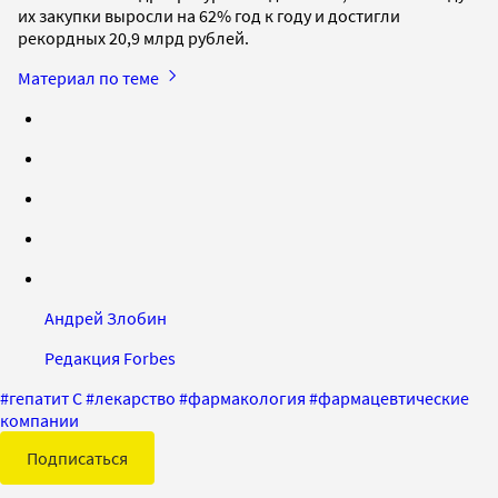
их закупки выросли на 62% год к году и достигли
рекордных 20,9 млрд рублей.
Материал по теме
Андрей Злобин
Редакция Forbes
#
гепатит C
#
лекарство
#
фармакология
#
фармацевтические
компании
Подписаться