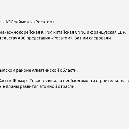
ны АЭС займется «Росатом».
ом» южнокорейская KHNP, китайская CNNC и французская EDF.
ельству АЭС представил «Росатом». За ним следовали
мбылском районе Алматинской области.
 Касым-Жомарт Токаев заявил о необходимости строительства в
ные планы развития атомной отрасли.