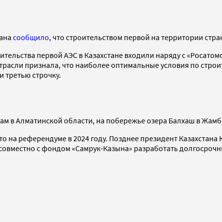
тана
сообщило
, что строительством первой на территории стра
тельства первой АЭС в Казахстане входили наряду с «Росатом
расли признала, что наиболее оптимальные условия по строит
и третью строчку.
одам в Алматинской области, на побережье озера Балхаш в Жа
то на референдуме в 2024 году. Позднее президент Казахстана
ву совместно с фондом «Самрук-Казына» разработать долгосроч