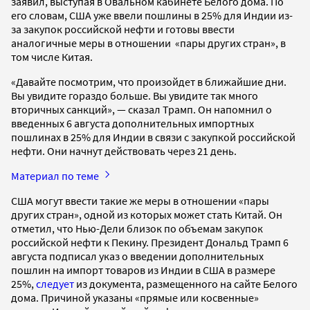
заявил, выступая в Овальном кабинете Белого дома. По
его словам, США уже ввели пошлины в 25% для Индии из-
за закупок российской нефти и готовы ввести
аналогичные меры в отношении «пары других стран», в
том числе Китая.
«Давайте посмотрим, что произойдет в ближайшие дни.
Вы увидите гораздо больше. Вы увидите так много
вторичных санкций», — сказал Трамп. Он напомнил о
введенных 6 августа дополнительных импортных
пошлинах в 25% для Индии в связи с закупкой российской
нефти. Они начнут действовать через 21 день.
Материал по теме
США могут ввести такие же меры в отношении «пары
других стран», одной из которых может стать Китай. Он
отметил, что Нью-Дели близок по объемам закупок
российской нефти к Пекину. Президент Дональд Трамп 6
августа подписал указ о введении дополнительных
пошлин на импорт товаров из Индии в США в размере
25%,
следует
из документа, размещенного на сайте Белого
дома. Причиной указаны «прямые или косвенные»