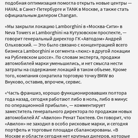
подобная оптимизация помогла открыть новые центры —
HAVAL в Санкт-Петербурге и TANK в Москве, а также стать
официальным дилером Changan.
«Мы закрыли локацию Lamborghini в «Москва-Сити» в
Neva Towers и Lamborghini на Кутузовском проспекте, —
говорит генеральный директор ГК «Автодом» Андрей
Ольховский. — Это было связано с концентрацией всего
бизнеса Lamborghini и сегмента «люкс» в другой локации
на Рублевском шоссе». По словам эксперта, продажи
автомобилей марки уменьшились, и нет смысла нести
затраты на содержание локаций в таком объеме. Кроме
того, компания сократила торговую точку BMW во
Внуково, оставив, впрочем, сервис.
«Часть франшиз, хорошо функционировавших полтора
года назад, сегодня работают либо в ноль, либо в минус
по операционной прибыли», — комментирует
заместитель генерального директора по продажам новых
автомобилей АГ «Авилон» Ренат Тюктеев. Он говорит, что
«Авилон» не заходил в особо рисковые марки, и сегодня
портфель и торговые площади сбалансированы. «В
Москве и области сегодня нет крупных дилеров, которые