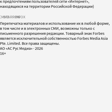
к предпочтениям пользователей сети «Интернет»,
находящихся на территории Российской Федерации)
СМИ2
SPARROW
INFOX
Перепечатка материалов и использование их в любой форме,
в том числе и в электронных СМИ, возможны только с
письменного разрешения редакции. Товарный знак Forbes
является исключительной собственностью Forbes Media Asia
Pte. Limited. Все права защищены.
AO «АС Рус Медиа»
·
2026
16+