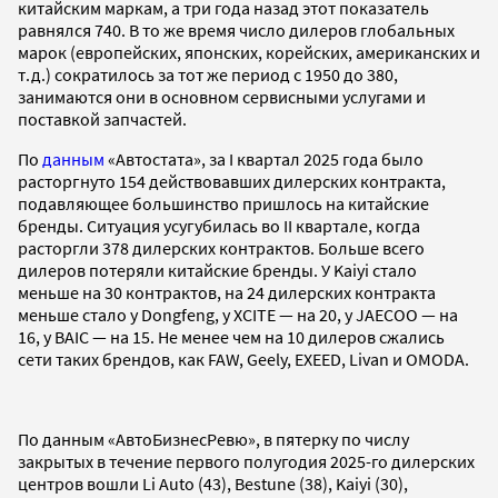
китайским маркам, а три года назад этот показатель
равнялся 740. В то же время число дилеров глобальных
марок (европейских, японских, корейских, американских и
т.д.) сократилось за тот же период с 1950 до 380,
занимаются они в основном сервисными услугами и
поставкой запчастей.
По
данным
«Автостата», за I квартал 2025 года было
расторгнуто 154 действовавших дилерских контракта,
подавляющее большинство пришлось на китайские
бренды. Ситуация усугубилась во II квартале, когда
расторгли 378 дилерских контрактов. Больше всего
дилеров потеряли китайские бренды. У Kaiyi стало
меньше на 30 контрактов, на 24 дилерских контракта
меньше стало у Dongfeng, у XCITE — на 20, у JAECOO — на
16, у BAIC — на 15. Не менее чем на 10 дилеров сжались
сети таких брендов, как FAW, Geely, EXEED, Livan и OMODA.
По данным «АвтоБизнесРевю», в пятерку по числу
закрытых в течение первого полугодия 2025-го дилерских
центров вошли Li Auto (43), Bestune (38), Kaiyi (30),