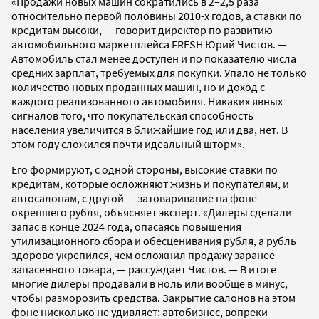
«Продажи новых машин сократились в 2–2,5 раза
относительно первой половины 2010-х годов, а ставки по
кредитам высоки, — говорит директор по развитию
автомобильного маркетплейса FRESH Юрий Чистов. —
Автомобиль стал менее доступен и по показателю числа
средних зарплат, требуемых для покупки. Упало не только
количество новых проданных машин, но и доход с
каждого реализованного автомобиля. Никаких явных
сигналов того, что покупательская способность
населения увеличится в ближайшие год или два, нет. В
этом году сложился почти идеальный шторм».
Его формируют, с одной стороны, высокие ставки по
кредитам, которые осложняют жизнь и покупателям, и
автосалонам, с другой — затоваривание на фоне
окрепшего рубля, объясняет эксперт. «Дилеры сделали
запас в конце 2024 года, опасаясь повышения
утилизационного сбора и обесценивания рубля, а рубль
здорово укрепился, чем осложнил продажу заранее
запасенного товара, — рассуждает Чистов. — В итоге
многие дилеры продавали в ноль или вообще в минус,
чтобы разморозить средства. Закрытие салонов на этом
фоне нисколько не удивляет: автобизнес, вопреки