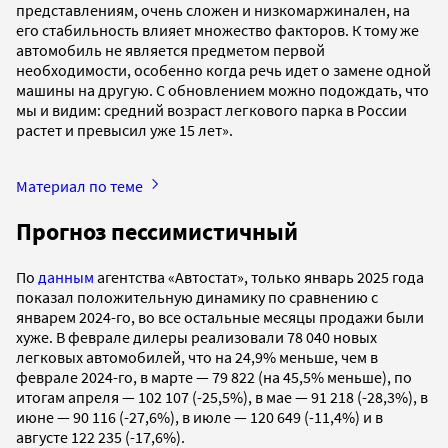
представлениям, очень сложен и низкомаржинален, на
его стабильность влияет множество факторов. К тому же
автомобиль не является предметом первой
необходимости, особенно когда речь идет о замене одной
машины на другую. С обновлением можно подождать, что
мы и видим: средний возраст легкового парка в России
растет и превысил уже 15 лет».
Материал по теме
Прогноз пессимистичный
По
данным
агентства «Автостат», только январь 2025 года
показал положительную динамику по сравнению с
январем 2024-го, во все остальные месяцы продажи были
хуже. В феврале дилеры реализовали 78 040 новых
легковых автомобилей, что на 24,9% меньше, чем в
феврале 2024-го, в марте — 79 822 (на 45,5% меньше), по
итогам апреля — 102 107 (-25,5%), в мае — 91 218 (-28,3%), в
июне — 90 116 (-27,6%), в июле — 120 649 (-11,4%) и в
августе 122 235 (-17,6%).