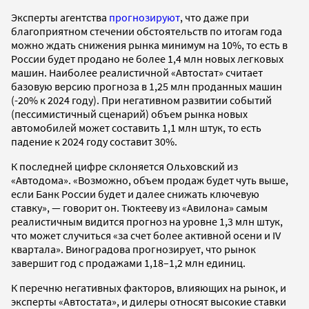
Эксперты агентства
прогнозируют
, что даже при
благоприятном стечении обстоятельств по итогам года
можно ждать снижения рынка минимум на 10%, то есть в
России будет продано не более 1,4 млн новых легковых
машин. Наиболее реалистичной «Автостат» считает
базовую версию прогноза в 1,25 млн проданных машин
(-20% к 2024 году). При негативном развитии событий
(пессимистичный сценарий) объем рынка новых
автомобилей может составить 1,1 млн штук, то есть
падение к 2024 году составит 30%.
К последней цифре склоняется Ольховский из
«Автодома». «Возможно, объем продаж будет чуть выше,
если Банк России будет и далее снижать ключевую
ставку», — говорит он. Тюктееву из «Авилона» самым
реалистичным видится прогноз на уровне 1,3 млн штук,
что может случиться «за счет более активной осени и IV
квартала». Виноградова прогнозирует, что рынок
завершит год с продажами 1,18–1,2 млн единиц.
К перечню негативных факторов, влияющих на рынок, и
эксперты «Автостата», и дилеры относят высокие ставки