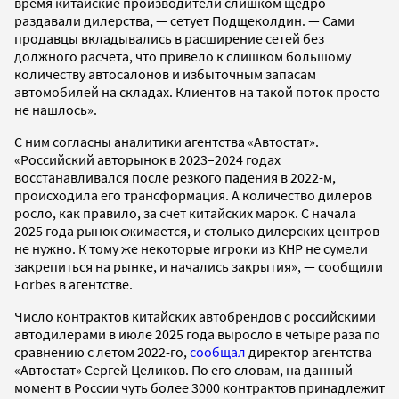
время китайские производители слишком щедро
раздавали дилерства, — сетует Подщеколдин. — Сами
продавцы вкладывались в расширение сетей без
должного расчета, что привело к слишком большому
количеству автосалонов и избыточным запасам
автомобилей на складах. Клиентов на такой поток просто
не нашлось».
С ним согласны аналитики агентства «Автостат».
«Российский авторынок в 2023–2024 годах
восстанавливался после резкого падения в 2022-м,
происходила его трансформация. А количество дилеров
росло, как правило, за счет китайских марок. С начала
2025 года рынок сжимается, и столько дилерских центров
не нужно. К тому же некоторые игроки из КНР не сумели
закрепиться на рынке, и начались закрытия», — сообщили
Forbes в агентстве.
Число контрактов китайских автобрендов с российскими
автодилерами в июле 2025 года выросло в четыре раза по
сравнению с летом 2022-го,
сообщал
директор агентства
«Автостат» Сергей Целиков. По его словам, на данный
момент в России чуть более 3000 контрактов принадлежит