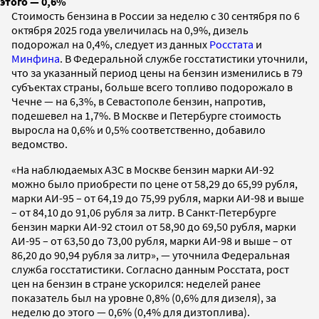
этого — 0,6%
Стоимость бензина в России за неделю с 30 сентября по 6
октября 2025 года увеличилась на 0,9%, дизель
подорожал на 0,4%, следует из данных
Росстата
и
Минфина
. В Федеральной службе госстатистики уточнили,
что за указанный период цены на бензин изменились в 79
субъектах страны, больше всего топливо подорожало в
Чечне — на 6,3%, в Севастополе бензин, напротив,
подешевел на 1,7%. В Москве и Петербурге стоимость
выросла на 0,6% и 0,5% соответственно, добавило
ведомство.
«На наблюдаемых АЗС в Москве бензин марки АИ-92
можно было приобрести по цене от 58,29 до 65,99 рубля,
марки АИ-95 – от 64,19 до 75,99 рубля, марки АИ-98 и выше
– от 84,10 до 91,06 рубля за литр. В Санкт-Петербурге
бензин марки АИ-92 стоил от 58,90 до 69,50 рубля, марки
АИ-95 – от 63,50 до 73,00 рубля, марки АИ-98 и выше – от
86,20 до 90,94 рубля за литр», — уточнила Федеральная
служба госстатистики. Согласно данным Росстата, рост
цен на бензин в стране ускорился: неделей ранее
показатель был на уровне 0,8% (0,6% для дизеля), за
неделю до этого — 0,6% (0,4% для дизтоплива).