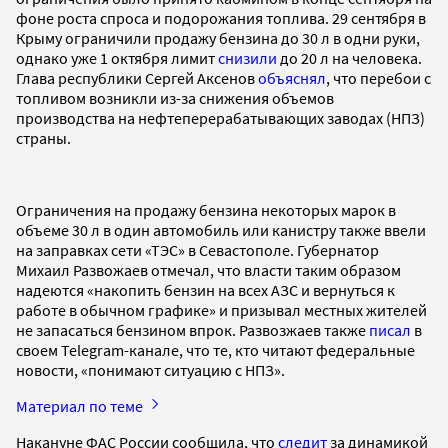
фоне роста спроса и подорожания топлива. 29 сентября в
Крыму ограничили продажу бензина до 30 л в одни руки,
однако уже 1 октября лимит
снизили
до 20 л на человека.
Глава республики Сергей Аксенов
объяснял
, что перебои с
топливом возникли из-за снижения объемов
производства на нефтеперерабатывающих заводах (НПЗ)
страны.
Ограничения на продажу бензина некоторых марок в
объеме 30 л в один автомобиль или канистру также ввели
на заправках сети «ТЭС» в Севастополе. Губернатор
Михаил Развожаев отмечал, что власти таким образом
надеются «накопить бензин на всех АЗС и вернуться к
работе в обычном графике» и призывал местных жителей
не запасаться бензином впрок. Развозжаев также
писал
в
своем Telegram-канале, что те, кто читают федеральные
новости, «понимают ситуацию с НПЗ».
Материал по теме
Накануне ФАС России сообщила, что
следит
за динамикой