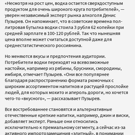
«Несмотря на рост цен, водка остается сверхдоступным
продуктом для очень широкого круга потребителей», —
уверен независимый эксперт рынка алкоголя Денис
Пузырев. Он напоминает, что в советские времена пол-
литровая бутылка водки стоила 3 рубля 62 копейки при
средней зарплате в 100-120 рублей. Так что нынешняя
цена вполне может считаться доступной даже для
среднестатистического россиянина.
Но меняются вкусы и предпочтения аудитории.
Потребители водки переходят на всевозможные
настойки, например из рябины, брусники, смородины,
имбиря, отмечает Пузырев. «Они все популярнее
благодаря распространению формата рюмочных с
широким ассортиментом напитков и растущей прослойке
людей, для которых мохито и апероль дороги, но хочется
чего-то «вкусного», — рассказывает Пузырев.
Все востребованнее становятся и альтернативные
отечественные крепкие напитки, например, джин и виски,
добавляет эксперт. Раньше они относились
исключительно к премиальному сегменту, а сейчас из-за
активного импортозамещения «элитный», в понимании