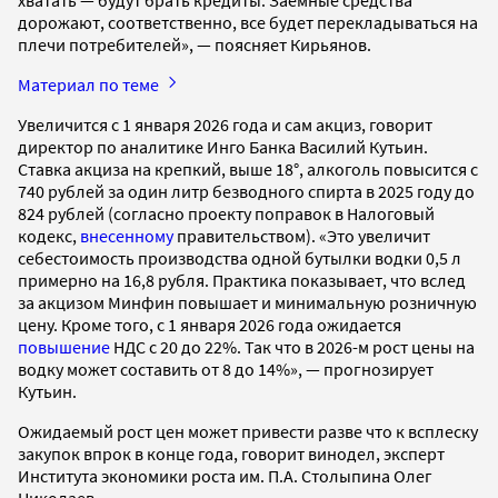
дорожают, соответственно, все будет перекладываться на
плечи потребителей», — поясняет Кирьянов.
Материал по теме
Увеличится с 1 января 2026 года и сам акциз, говорит
директор по аналитике Инго Банка Василий Кутьин.
Ставка акциза на крепкий, выше 18°, алкоголь повысится с
740 рублей за один литр безводного спирта в 2025 году до
824 рублей (согласно проекту поправок в Налоговый
кодекс,
внесенному
правительством). «Это увеличит
себестоимость производства одной бутылки водки 0,5 л
примерно на 16,8 рубля. Практика показывает, что вслед
за акцизом Минфин повышает и минимальную розничную
цену. Кроме того, с 1 января 2026 года ожидается
повышение
НДС с 20 до 22%. Так что в 2026-м рост цены на
водку может составить от 8 до 14%», — прогнозирует
Кутьин.
Ожидаемый рост цен может привести разве что к всплеску
закупок впрок в конце года, говорит винодел, эксперт
Института экономики роста им. П.А. Столыпина Олег
Николаев.