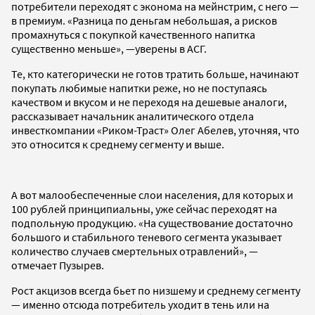
потребители переходят с эконома на мейнстрим, с него —
в премиум. «Разница по деньгам небольшая, а рисков
промахнуться с покупкой качественного напитка
существенно меньше», —уверены в АСГ.
Те, кто категорически не готов тратить больше, начинают
покупать любимые напитки реже, но не поступаясь
качеством и вкусом и не переходя на дешевые аналоги,
рассказывает начальник аналитического отдела
инвесткомпании «Риком-Траст» Олег Абелев, уточняя, что
это относится к среднему сегменту и выше.
А вот малообеспеченные слои населения, для которых и
100 рублей принципиальны, уже сейчас переходят на
подпольную продукцию. «На существование достаточно
большого и стабильного теневого сегмента указывает
количество случаев смертельных отравлений», —
отмечает Пузырев.
Рост акцизов всегда бьет по низшему и среднему сегменту
— именно отсюда потребитель уходит в тень или на