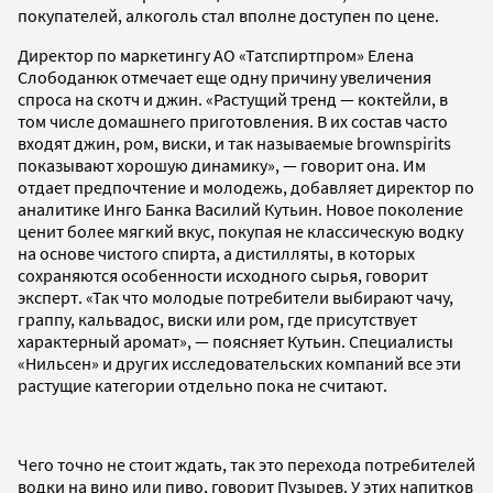
покупателей, алкоголь стал вполне доступен по цене.
Директор по маркетингу АО «Татспиртпром» Елена
Слободанюк отмечает еще одну причину увеличения
спроса на скотч и джин. «Растущий тренд — коктейли, в
том числе домашнего приготовления. В их состав часто
входят джин, ром, виски, и так называемые brownspirits
показывают хорошую динамику», — говорит она. Им
отдает предпочтение и молодежь, добавляет директор по
аналитике Инго Банка Василий Кутьин. Новое поколение
ценит более мягкий вкус, покупая не классическую водку
на основе чистого спирта, а дистилляты, в которых
сохраняются особенности исходного сырья, говорит
эксперт. «Так что молодые потребители выбирают чачу,
граппу, кальвадос, виски или ром, где присутствует
характерный аромат», — поясняет Кутьин. Специалисты
«Нильсен» и других исследовательских компаний все эти
растущие категории отдельно пока не считают.
Чего точно не стоит ждать, так это перехода потребителей
водки на вино или пиво, говорит Пузырев. У этих напитков