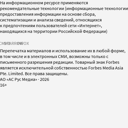
На информационном ресурсе применяются
рекомендательные технологии (информационные технологии
предоставления информации на основе сбора,
систематизации и анализа сведений, относящихся
к предпочтениям пользователей сети «Интернет»,
находящихся на территории Российской Федерации)
СМИ2
SPARROW
INFOX
Перепечатка материалов и использование их в любой форме,
в том числе и в электронных СМИ, возможны только с
письменного разрешения редакции. Товарный знак Forbes
является исключительной собственностью Forbes Media Asia
Pte. Limited. Все права защищены.
AO «АС Рус Медиа»
·
2026
16+