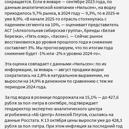
сокращается. Если в январе — сентябре 2023 года, по
данным аналитической компании «Нильсен», на водку
приходилось 9,7% рынка, в 2024 году — 9,3%, то в 2025-м
уже 8,9%. «В начале 2025-го отрасль столкнулась с
падением сегмента на 10%, — оценивает представитель
АСГ («Алкогольная сибирская группа», бренды «Белая
березка», «Пять озер», «Хаски»). — Сейчас рынок
восстановился до уровня прошлого года и снижение
составляет 3%. Мы прогнозируем, что по итогам года
снижение будет -1% или -2% к уровню 2024-го».
Эта оценка совпадает с данными «Нильсен»: по их
информации, за январь — август продажи водки
сократились на 2,8% в натуральном выражении, но
выросли на 14,9% в денежном по сравнению с тем же
периодом 2024 года.
За год водка в рознице подорожала на 15,1% — до 427,6
рубля за пол-литра в сентябре, подтверждает
гендиректор экспертно-аналитического центра
агробизнеса «АБ-Центр» Алексей Плугов, ссылаясь на
данные Росстата. К 13 октября цены выросли уже до 428,3
рубля за пол-литра. При этом инфляция за последний год