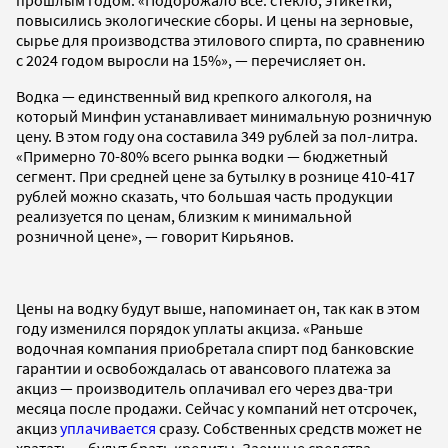
повысились экологические сборы. И цены на зерновые,
сырье для производства этилового спирта, по сравнению
с 2024 годом выросли на 15%», — перечисляет он.
Водка — единственный вид крепкого алкоголя, на
который Минфин устанавливает минимальную розничную
цену. В этом году она составила 349 рублей за пол-литра.
«Примерно 70-80% всего рынка водки — бюджетный
сегмент. При средней цене за бутылку в рознице 410-417
рублей можно сказать, что большая часть продукции
реализуется по ценам, близким к минимальной
розничной цене», — говорит Кирьянов.
Цены на водку будут выше, напоминает он, так как в этом
году изменился порядок уплаты акциза. «Раньше
водочная компания приобретала спирт под банковские
гарантии и освобождалась от авансового платежа за
акциз — производитель оплачивал его через два-три
месяца после продажи. Сейчас у компаний нет отсрочек,
акциз
уплачивается
сразу. Собственных средств может не
хватать — будут брать кредиты. Заемные средства