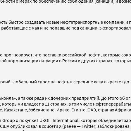
обности о мерах по обеспечению соблюдения (санкций) и возмо
ность быстро создавать новые нефтетранспортные компании и
 работающие с мая и не попавшие под санкции, экспортировал
во прогнозирует, что поставки российской нефти, которые сокра
нной нормализации ситуации в России и других странах, которы
овий глобальный спрос на нефть к середине века вырастет до 
койла», а также ряда их дочерних предприятий. До этого об 
которыми владеет в 11 странах, в том числе нефтеперерабаты
 Казахстане, Узбекистане, Ираке, Египте, ОАЭ, странах Африк
 Group о покупке LUKOIL International, которая объединяет з
А опубликовал в соцсети X (ранее — Twitter; заблокирована в