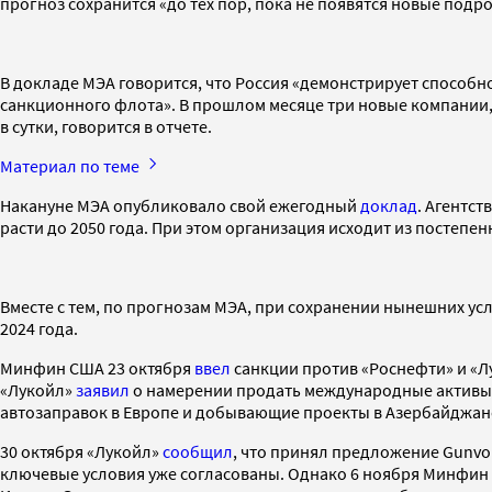
прогноз сохранится «до тех пор, пока не появятся новые подр
В докладе МЭА говорится, что Россия «демонстрирует способ
санкционного флота». В прошлом месяце три новые компании,
в сутки, говорится в отчете.
Материал по теме
Накануне МЭА опубликовало свой ежегодный
доклад
. Агентст
расти до 2050 года. При этом организация исходит из постепе
Вместе с тем, по прогнозам МЭА, при сохранении нынешних усл
2024 года.
Минфин США 23 октября
ввел
санкции против «Роснефти» и «Лу
«Лукойл»
заявил
о намерении продать международные активы, 
автозаправок в Европе и добывающие проекты в Азербайджане,
30 октября «Лукойл»
сообщил
, что принял предложение Gunvor
ключевые условия уже согласованы. Однако 6 ноября Минфин СШ