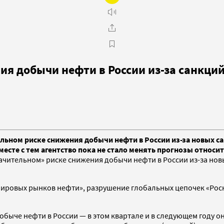
ия добычи нефти в России из-за санкци
льном риске снижения добычи нефти в России из-за новых с
есте с тем агентство пока не стало менять прогнозы относи
начительном» риске снижения добычи нефти в России из-за но
мировых рынков нефти», разрушение глобальных цепочек «Росн
быче нефти в России — в этом квартале и в следующем году она