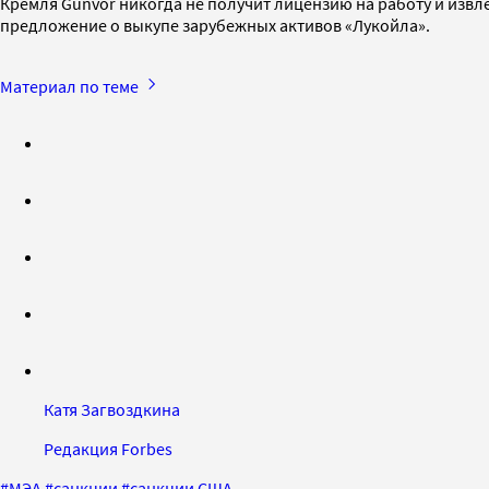
Кремля Gunvor никогда не получит лицензию на работу и извле
предложение о выкупе зарубежных активов «Лукойла».
Материал по теме
Катя Загвоздкина
Редакция Forbes
#
МЭА
#
санкции
#
санкции США