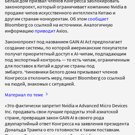
Белый дом призвал членов Конгресса заблокировать
законопроект, который ограничивает компанию Nvidia в
продаже чипов искусственного интеллекта Китаю и
другим странам-конкурентам. Об этом
сообщает
Bloomberg со ссылкой на источники. Аналогичную
информацию
приводит
Axios.
Законопроект под названием GAIN AI Act предполагает
создание системы, по которой американские покупатели
получат приоритетный доступ к AI-чипам, подпадающим
под экспортный контроль — то есть чипам, ограниченным
для поставок в Китай и другие страны под
эмбарго. Чиновники Белого дома призывают членов
Конгресса отклонить меру, пишет Bloomberg со ссылкой
на людей, знакомых с ситуацией.
Материал по теме
«Это фактически запретит Nvidia и Advanced Micro Devices
Inc. продавать свои лучшие продукты этой азиатской
стране, превращая закон GAIN AI в своего рода
двухпартийный ответ Конгресса на заявления президента
Дональда Трампа о его готовности к таким поставкам.