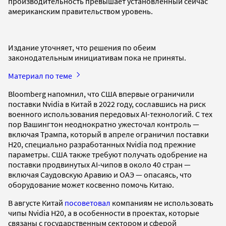
производительность превышает установленный сейчас
американским правительством уровень.
Издание уточняет, что решения по обеим
законодательным инициативам пока не приняты.
Материал по теме
Bloomberg напомнил, что США впервые ограничили
поставки Nvidia в Китай в 2022 году, сославшись на риск
военного использования передовых AI-технологий. С тех
пор Вашингтон неоднократно ужесточал контроль —
включая Трампа, который в апреле ограничил поставки
H20, специально разработанных Nvidia под прежние
параметры. США также требуют получать одобрение на
поставки продвинутых AI-чипов в около 40 стран —
включая Саудовскую Аравию и ОАЭ — опасаясь, что
оборудование может косвенно помочь Китаю.
В августе Китай
посоветовал
компаниям не использовать
чипы Nvidia H20, а в особенности в проектах, которые
связаны с государственным сектором и сферой