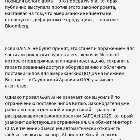
Позиция Белого дома — это победа Nvidia, которая
публично выступала против этого законопроекта,
настаивая на том, что американские клиенты не
столкнутся с дефицитом ее продукции», — поясняет
Bloomberg.
Если GAIN AI не будет принят, это станет и поражением для
части американских hyperscalers, включая Microsoft,
которые поддерживали инициативу, надеясь сохранить
гарантированный доступ к оборудованию и облегчить
поставки чипов для американских ЦОДов на Ближнем
Востоке — в Саудовской Аравии и ОАЭ, указывает
агентство.
Однако провал GAIN AI не означает конец усилий по
ограничению поставок чипов Китаю. Законодатели уже
работают над отдельной инициативой — ранее не
раскрывавшимся законопроектом SAFE Act 2025, который
узаконит действующие ограничения. Он обяжет Минторг
США в течение 30 месяцев автоматически отклонять
любые заявки на экспорт AI-чипов в Китай, если их