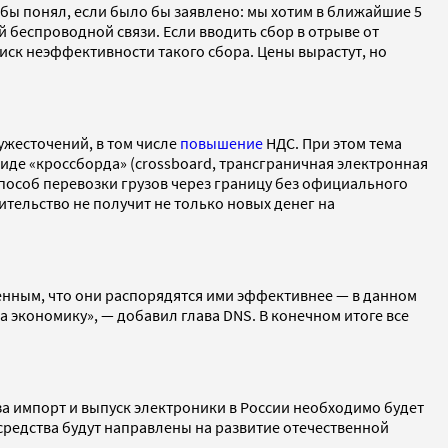
 бы понял, если было бы заявлено: мы хотим в ближайшие 5
 беспроводной связи. Если вводить сбор в отрыве от
ск неэффективности такого сбора. Цены вырастут, но
 ужесточений, в том числе
повышение
НДС. При этом тема
виде «кроссборда» (crossboard, трансграничная электронная
 способ перевозки грузов через границу без официального
ительство не получит не только новых денег на
ренным, что они распорядятся ими эффективнее — в данном
 экономику», — добавил глава DNS. В конечном итоге все
 за импорт и выпуск электроники в России необходимо будет
средства будут направлены на развитие отечественной