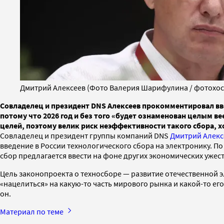
Дмитрий Алексеев (Фото Валерия Шарифулина / фотохост
Совладелец и президент DNS Алексеев прокомментировал вве
потому что 2026 год и без того «будет ознаменован целым в
целей, поэтому велик риск неэффективности такого сбора, х
Совладелец и президент группы компаний DNS
Дмитрий Алекс
введение в России технологического сбора на электронику. По
сбор предлагается ввести на фоне других экономических ужес
Цель законопроекта о техносборе — развитие отечественной э
«нацелиться» на какую-то часть мирового рынка и какой-то его
он.
Материал по теме