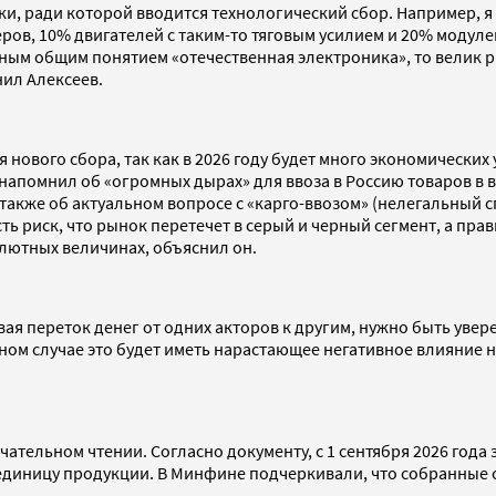
и, ради которой вводится технологический сбор. Например, я
ов, 10% двигателей с таким-то тяговым усилием и 20% модулей
м общим понятием «отечественная электроника», то велик ри
нил Алексеев.
 нового сбора, так как в 2026 году будет много экономических
 напомнил об «огромных дырах» для ввоза в Россию товаров в 
а также об актуальном вопросе с «карго-ввозом» (нелегальный
 риск, что рынок перетечет в серый и черный сегмент, а прав
лютных величинах, объяснил он.
ая переток денег от одних акторов к другим, нужно быть уве
ом случае это будет иметь нарастающее негативное влияние на
чательном чтении. Согласно документу, с 1 сентября 2026 года
 единицу продукции. В Минфине подчеркивали, что собранные 