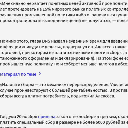
«Мне сильно не хватает понятных целей активной промполитик
лет претендовать на 15% мирового рынка полетных контроллер
заявления промышленной политики либо ограничиться туманны
проконтролировать выполнение целей не получится», — пояс
Помимо этого, глава DNS назвал неудачным время для введения
инфляции «никуда не делась», подчеркнул он. Алексеев также
торговля), при котором не платятся никакие налоги и сборы, 
таможенного оформления и декларирования). На этом фоне есть
промышленную политику, но и соберет меньше налогов в абсо
Материал по теме
«Налоги и сборы — это механизм перераспределения. Увеличив
случае проинвестируют с большей рентабельностью. В противн
сборы всегда платит потребитель, подытожил Алексеев.
Госдума 20 ноября
приняла
закон о техносборе в третьем, окон
платить специальный сбор в размере не более 5000 рублей за
электроники.