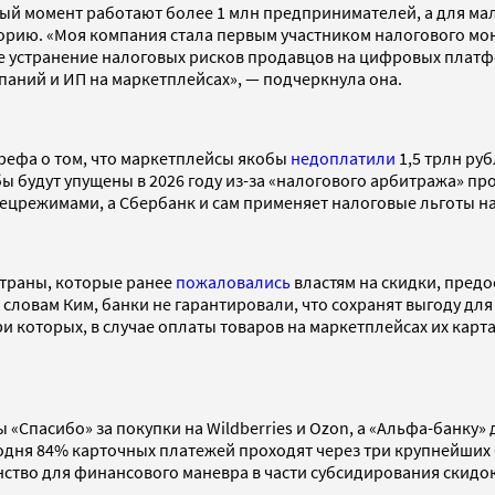
ый момент работают более 1 млн предпринимателей, а для ма
ию. «Моя компания стала первым участником налогового мони
е устранение налоговых рисков продавцов на цифровых платф
паний и ИП на маркетплейсах», — подчеркнула она.
Грефа о том, что маркетплейсы якобы
недоплатили
1,5 трлн руб
якобы будут упущены в 2026 году из-за «налогового арбитража
ецрежимами, а Сбербанк и сам применяет налоговые льготы на
страны, которые ранее
пожаловались
властям на скидки, пред
словам Ким, банки не гарантировали, что сохранят выгоду для
ри которых, в случае оплаты товаров на маркетплейсах их кар
ы «Спасибо» за покупки на Wildberries и Ozon, а «Альфа-банку
годня 84% карточных платежей проходят через три крупнейших
нство для финансового маневра в части субсидирования скид