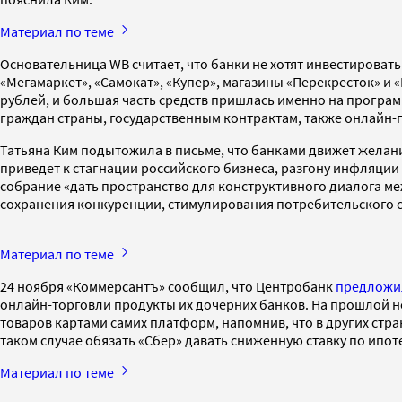
Материал по теме
Основательница WB считает, что банки не хотят инвестировать
«Мегамаркет», «Самокат», «Купер», магазины «Перекресток» и «
рублей, и большая часть средств пришлась именно на программ
граждан страны, государственным контрактам, также онлайн-
Татьяна Ким подытожила в письме, что банками движет желани
приведет к стагнации российского бизнеса, разгону инфляци
собрание «дать пространство для конструктивного диалога 
сохранения конкуренции, стимулирования потребительского с
Материал по теме
24 ноября «Коммерсантъ» сообщил, что Центробанк
предложи
онлайн-торговли продукты их дочерних банков. На прошлой 
товаров картами самих платформ, напомнив, что в других стр
таком случае обязать «Сбер» давать сниженную ставку по ипоте
Материал по теме