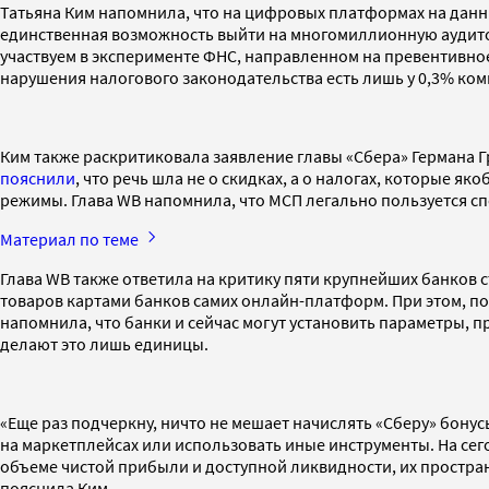
Татьяна Ким напомнила, что на цифровых платформах на данн
единственная возможность выйти на многомиллионную аудитор
участвуем в эксперименте ФНС, направленном на превентивно
нарушения налогового законодательства есть лишь у 0,3% ком
Ким также раскритиковала заявление главы «Сбера» Германа 
пояснили
, что речь шла не о скидках, а о налогах, которые 
режимы. Глава WB напомнила, что МСП легально пользуется сп
Материал по теме
Глава WB также ответила на критику пяти крупнейших банков 
товаров картами банков самих онлайн-платформ. При этом, по 
напомнила, что банки и сейчас могут установить параметры, п
делают это лишь единицы.
«Еще раз подчеркну, ничто не мешает начислять «Сберу» бонус
на маркетплейсах или использовать иные инструменты. На се
объеме чистой прибыли и доступной ликвидности, их простра
пояснила Ким.