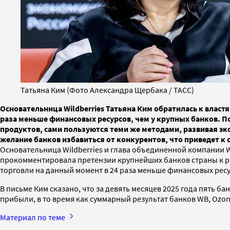
Татьяна Ким (Фото Александра Щербака / ТАСС)
Основательница Wildberries Татьяна Ким обратилась к власт
раза меньше финансовых ресурсов, чем у крупных банков. П
продуктов, сами пользуются теми же методами, развивая эк
желание банков избавиться от конкурентов, что приведет к 
Основательница Wildberries и глава объединенной компании Wi
прокомментировала претензии крупнейших банков страны к р
торговли на данный момент в 24 раза меньше финансовых рес
В письме Ким сказано, что за девять месяцев 2025 года пять б
прибыли, в то время как суммарный результат банков WB, Ozon
Материал по теме