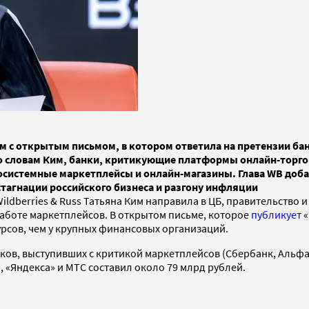
ям с открытым письмом, в котором ответила на претензии бан
о словам Ким, банки, критикующие платформы онлайн-торгов
осистемные маркетплейсы и онлайн-магазины. Глава WB доба
стагнации российского бизнеса и разгону инфляции
ldberries & Russ Татьяна Ким направила в ЦБ, правительство 
аботе маркетплейсов. В открытом письме, которое
публикует
«
урсов, чем у крупных финансовых организаций.
анков, выступивших с критикой маркетплейсов (Сбербанк, Альфа
, «Яндекса» и МТС составил около 79 млрд рублей.