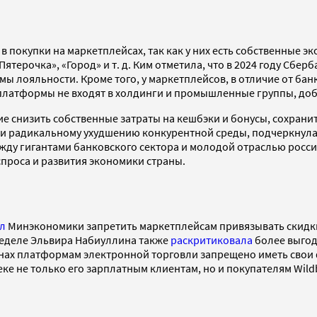
 в покупки на маркетплейсах, так как у них есть собственные
Пятерочка», «Город» и т. д. Ким отметила, что в 2024 году Сбе
ы лояльности. Кроме того, у маркетплейсов, в отличие от бан
платформы не входят в холдинги и промышленные группы, доб
е снизить собственные затраты на кешбэки и бонусы, сохрани
и и радикальному ухудшению конкурентной среды, подчеркнула
между гигантами банковского сектора и молодой отраслью ро
проса и развития экономики страны.
л
Минэкономики запретить маркетплейсам привязывать скидки 
неделе Эльвира Набиуллина также
раскритиковала
более выгод
анах платформам электронной торговли запрещено иметь свои 
ке не только его зарплатным клиентам, но и покупателям Wildb