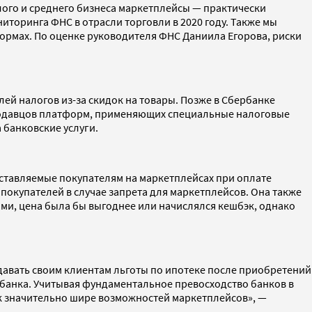
лого и среднего бизнеса маркетплейсы — практически
торинга ФНС в отрасли торговли в 2020 году. Также мы
ормах. По оценке руководителя ФНС Даниила Егорова, риски
лей налогов из-за скидок на товары. Позже в Сбербанке
» продавцов платформ, применяющих специальные налоговые
 банковские услуги.
оставляемые покупателям на маркетплейсах при оплате
 покупателей в случае запрета для маркетплейсов. Она также
тами, цена была бы выгоднее или начислялся кешбэк, однако
» давать своим клиентам льготы по ипотеке после приобретений
 банка. Учитывая фундаментальное превосходство банков в
ок значительно шире возможностей маркетплейсов», —