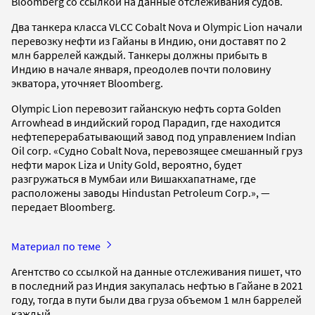
Bloomberg со ссылкой на данные отслеживания судов.
Два танкера класса VLCC Cobalt Nova и Olympic Lion начали
перевозку нефти из Гайаны в Индию, они доставят по 2
млн баррелей каждый. Танкеры должны прибыть в
Индию в начале января, преодолев почти половину
экватора, уточняет Bloomberg.
Olympic Lion перевозит гайанскую нефть сорта Golden
Arrowhead в индийский город Парадип, где находится
нефтеперерабатывающий завод под управлением Indian
Oil corp. «Судно Cobalt Nova, перевозящее смешанный груз
нефти марок Liza и Unity Gold, вероятно, будет
разгружаться в Мумбаи или Вишакхапатнаме, где
расположены заводы Hindustan Petroleum Corp.», —
передает Bloomberg.
Материал по теме
Агентство со ссылкой на данные отслеживания пишет, что
в последний раз Индия закупалась нефтью в Гайане в 2021
году, тогда в пути были два груза объемом 1 млн баррелей
каждый.