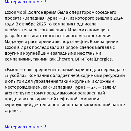
Материал по теме
ExxonMobil долгое время была оператором соседнего
проекта «Западная Курна — 1», из которого вышла в 2024
году. В октябре 2025-го компания подписала
необязательное соглашение с Ираком о помощи в
разработке гигантского нефтяного месторождения
Маджнун и расширении экспорта нефти. Возвращение
Exxon в Ирак последовало за рядом сделок Багдада с
другими крупнейшими западными нефтяными
компаниями, такими как Chevron, BP и TotalEnergies.
«Exxon — наш предпочтительный вариант для перехода от
«Лукойла». Компания обладает необходимыми ресурсами
и опытом для управления таким крупным и сложным
месторождением, как «Западная Курна — 2», — заявил
агентству по этому поводу высокопоставленный
представитель иракской нефтяной компании,
курирующий деятельность иностранных компаний на юге
страны.
Материал по теме