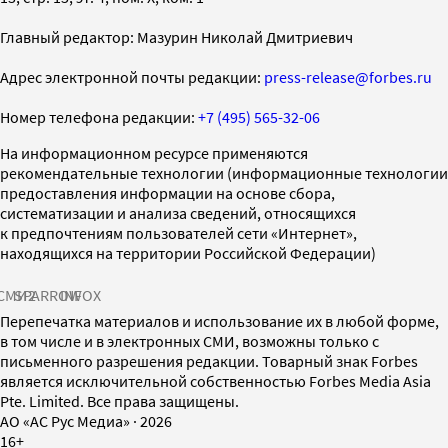
Главный редактор: Мазурин Николай Дмитриевич
Адрес электронной почты редакции:
press-release@forbes.ru
Номер телефона редакции:
+7 (495) 565-32-06
На информационном ресурсе применяются
рекомендательные технологии (информационные технологии
предоставления информации на основе сбора,
систематизации и анализа сведений, относящихся
к предпочтениям пользователей сети «Интернет»,
находящихся на территории Российской Федерации)
СМИ2
SPARROW
INFOX
Перепечатка материалов и использование их в любой форме,
в том числе и в электронных СМИ, возможны только с
письменного разрешения редакции. Товарный знак Forbes
является исключительной собственностью Forbes Media Asia
Pte. Limited. Все права защищены.
AO «АС Рус Медиа»
·
2026
16+