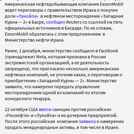
Американская нефтедобывающая компания ExxonMobil
ведет переговоры с правительством Ирака о покупке
доли
«Лукойла»
в нефтяном месторождении «Западная
Курна — 2» в Басре,
сообщил
Reuters со ссылкой на пять
официальных источников в Багдаде. По их словам,
ExxonMobil обратилась с этим предложением в
Министерство нефти Ирака.
Ранее, 1 декабря, министерство сообщило в Facebook
(принадлежит Meta, которая признана в России
экстремистской организацией, а ее деятельность
запрещена), что пригласило несколько американских
нефтяных компаний, не уточняя каких, к переговорам о
приобретении «Западной Курны — 2». Министерство
заявило, что намерено передать управление
месторождением одной из компаний по итогам
конкурсного тендера.
22 октября США
ввели
санкции против российских
«Роснефти» и «Лукойла» и их дочерних предприятий.
После этого российская компания
заявила
о намерении
продать международные активы, в том числе в Ираке.