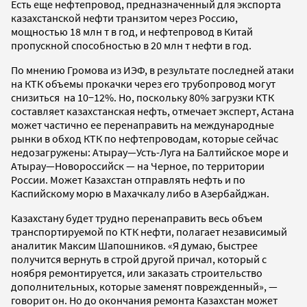
Есть еще нефтепровод, предназначенный для экспорта
казахстанской нефти транзитом через Россию,
мощностью 18 млн т в год, и нефтепровод в Китай
пропускной способностью в 20 млн т нефти в год.
По мнению Громова из ИЭФ, в результате последней атаки
на КТК объемы прокачки через его трубопровод могут
снизиться на 10−12%. Но, поскольку 80% загрузки КТК
составляет казахстанская нефть, отмечает эксперт, Астана
может частично ее перенаправить на международные
рынки в обход КТК по нефтепроводам, которые сейчас
недозагружены: Атырау—Усть-Луга на Балтийское море и
Атырау—Новороссийск — на Черное, по территории
России. Может Казахстан отправлять нефть и по
Каспийскому морю в Махачкалу либо в Азербайджан.
Казахстану будет трудно перенаправить весь объем
транспортируемой по КТК нефти, полагает независимый
аналитик Максим Шапошников. «Я думаю, быстрее
получится вернуть в строй другой причал, который с
ноября ремонтируется, или заказать строительство
дополнительных, которые заменят поврежденный», —
говорит он. Но до окончания ремонта Казахстан может