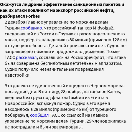
Окажутся ли дроны эффективнее санкционных пакетов и
как их атаки повлияют на экспорт российской нефти,
разбирался Forbes
2 декабря Главное управление по морским делам
Турции
сообщило
, что российский танкер Midvolga2,
следовавший из России в Грузию с грузом подсолнечного
масла, подвергся нападению в 80 милях (примерно 128 км)
от турецкого берега. Деталей происшествия нет. Судно не
запрашивало помощи и продолжило движение. Позже
ТАСС
рассказал
, сославшись на Росморречфлот, что атака
была совершена беспилотным летательным аппаратом.
Судно получило незначительные повреждения
надстройки.
Это далеко не единственный инцидент в Черном море за
последние дни. В пятницу, 28 ноября, на танкере Kairos,
шедшем без груза под флагом Гамбии из Египта в
Новороссийск, вспыхнул пожар. Судно в это время
находилось в 28 милях (примерно 45 км) от турецкого
побережья,
сообщил
ТАСС со ссылкой на Главное
управление по морским делам Турции. 25 членов экипажа
не пострадали и были эвакуированы.