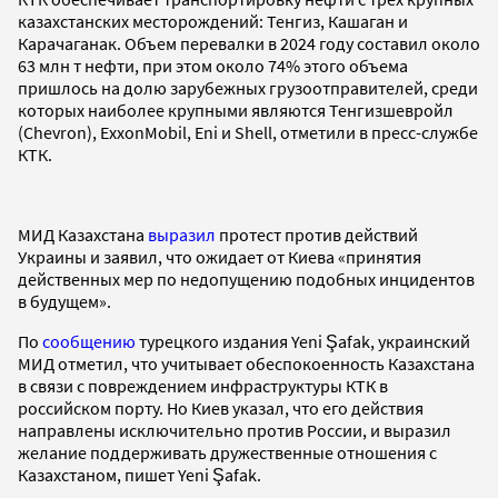
казахстанских месторождений: Тенгиз, Кашаган и
Карачаганак. Объем перевалки в 2024 году составил около
63 млн т нефти, при этом около 74% этого объема
пришлось на долю зарубежных грузоотправителей, среди
которых наиболее крупными являются Тенгизшевройл
(Chevron), ExxonMobil, Eni и Shell, отметили в пресс-службе
КТК.
МИД Казахстана
выразил
протест против действий
Украины и заявил, что ожидает от Киева «принятия
действенных мер по недопущению подобных инцидентов
в будущем».
По
сообщению
турецкого издания Yeni Şafak, украинский
МИД отметил, что учитывает обеспокоенность Казахстана
в связи с повреждением инфраструктуры КТК в
российском порту. Но Киев указал, что его действия
направлены исключительно против России, и выразил
желание поддерживать дружественные отношения с
Казахстаном, пишет Yeni Şafak.