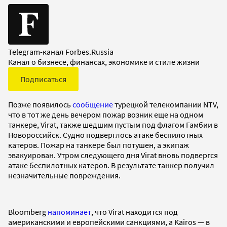
Telegram-канал Forbes.Russia
Канал о бизнесе, финансах, экономике и стиле жизни
Подписаться
Позже появилось
сообщение
турецкой телекомпании NTV,
что в тот же день вечером пожар возник еще на одном
танкере, Virat, также шедшим пустым под флагом Гамбии в
Новороссийск. Судно подверглось атаке беспилотных
катеров. Пожар на танкере был потушен, а экипаж
эвакуирован. Утром следующего дня Virat вновь подвергся
атаке беспилотных катеров. В результате танкер получил
незначительные повреждения.
Bloomberg
напоминает
, что Virat находится под
американскими и европейскими санкциями, а Kairos — в