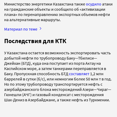
Министерство энергетики Казахстана также
осудило
атаки
на гражданские объекты и сообщило об «активизации
плана» по перенаправлению экспортных объемов нефти
на альтернативные маршруты.
Материал по теме
Последствия для КТК
У Казахстана остается возможность экспортировать часть
добытой нефти по трубопроводу Баку—Тбилиси—
Джейхан (БТД), куда она поступает из порта Актау на
Каспийском море, а затем танкерами переправляется в
Баку. Пропускная способность БТД
составляет
1,2 млн
баррелей в сутки (б/с), или немногим более 50 млн т в год.
Но по этому трубопроводу транспортируется нефть с
азербайджанского блока месторождений Азери—Чираг—
Гюнешли (АЧГ) и газовый конденсат с месторождения
Шах-Дениз в Азербайджане, а также нефть из Туркмении.