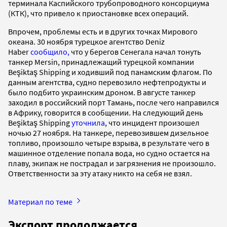
терминала Каспийского трубопроводного консорциума
(КТК), что привело к приостановке всех операций.
Впрочем, проблемы есть и в других точках Мирового
океана. 30 ноября турецкое агентство Deniz
Haber
сообщило,
что у берегов Сенегала начал тонуть
танкер Mersin, принадлежащий турецкой компании
Beşiktaş Shipping и ходивший под панамским флагом. По
данным агентства, судно перевозило нефтепродукты и
было подбито украинским дроном. В августе танкер
заходил в российский порт Тамань, после чего направился
в Африку, говорится в сообщении. На следующий день
Beşiktaş Shipping
уточнила
, что инцидент произошел
ночью 27 ноября. На танкере, перевозившем дизельное
топливо, произошло четыре взрыва, в результате чего в
машинное отделение попала вода, но судно остается на
плаву, экипаж не пострадал и загрязнения не произошло.
Ответственности за эту атаку никто на себя не взял.
Материал по теме
Экспорт продолжается