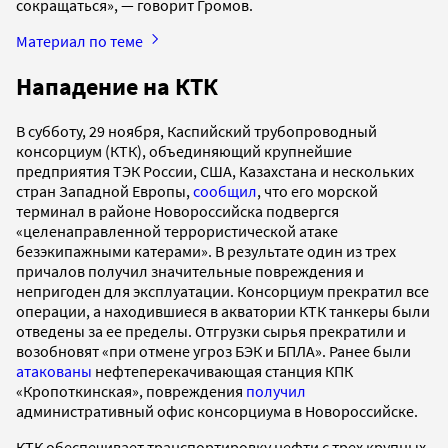
сокращаться», — говорит Громов.
Материал по теме
Нападение на КТК
В субботу, 29 ноября, Каспийский трубопроводный
консорциум (КТК), объединяющий крупнейшие
предприятия ТЭК России, США, Казахстана и нескольких
стран Западной Европы,
сообщил
, что его морской
терминал в районе Новороссийска подвергся
«целенаправленной террористической атаке
безэкипажными катерами». В результате один из трех
причалов получил значительные повреждения и
непригоден для эксплуатации. Консорциум прекратил все
операции, а находившиеся в акватории КТК танкеры были
отведены за ее пределы. Отгрузки сырья прекратили и
возобновят «при отмене угроз БЭК и БПЛА». Ранее были
атакованы
нефтеперекачивающая станция КПК
«Кропоткинская», повреждения
получил
административный офис консорциума в Новороссийске.
КТК обеспечивает транспортировку нефти с трех крупных