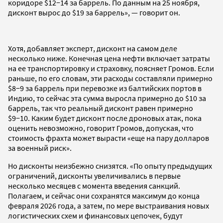
коридоре $12−14 за баррель. По данным на 25 ноября,
дисконт вырос до $19 за баррель», — говорит он.
Хотя, добавляет эксперт, дисконт на самом деле
несколько ниже. Конечная цена нефти включает затраты
на ее транспортировку и страховку, поясняет Громов. Если
раньше, по его словам, эти расходы составляли примерно
$8−9 за баррель при перевозке из балтийских портов в
Индию, то сейчас эта сумма выросла примерно до $10 за
баррель, так что реальный дисконт равен примерно
$9−10. Каким будет дисконт после дроновых атак, пока
оценить невозможно, говорит Громов, допуская, что
стоимость фрахта может вырасти «еще на пару долларов
за военный риск».
Но дисконты неизбежно снизятся. «По опыту предыдущих
ограничений, дисконты увеличивались в первые
несколько месяцев с момента введения санкций.
Полагаем, и сейчас они сохранятся максимум до конца
февраля 2026 года, а затем, по мере выстраивания новых
логистических схем и финансовых цепочек, будут