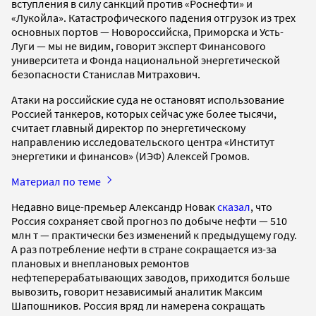
вступления в силу санкций против «Роснефти» и
«Лукойла». Катастрофического падения отгрузок из трех
основных портов — Новороссийска, Приморска и Усть-
Луги — мы не видим, говорит эксперт Финансового
университета и Фонда национальной энергетической
безопасности Станислав Митрахович.
Атаки на российские суда не остановят использование
Россией танкеров, которых сейчас уже более тысячи,
считает главный директор по энергетическому
направлению исследовательского центра «Институт
энергетики и финансов» (ИЭФ) Алексей Громов.
Материал по теме
Недавно вице-премьер Александр Новак
сказал
, что
Россия сохраняет свой прогноз по добыче нефти — 510
млн т — практически без изменений к предыдущему году.
А раз потребление нефти в стране сокращается из-за
плановых и внеплановых ремонтов
нефтеперерабатывающих заводов, приходится больше
вывозить, говорит независимый аналитик Максим
Шапошников. Россия вряд ли намерена сокращать