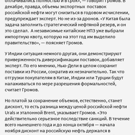
оплачивались полностью и в срок», — говорит Громов. В
декабре, правда, объемы экспортных поставок
российской нефти могут снизиться в годовом исчислении,
предупреждает эксперт. Но не из-за дронов. «У Китая была
задача заполнить стратегический нефтяной резерв, и он
это сделал. А независимые китайские НПЗ уже выбрали
импортную квоту, которую на этот год им выделило
правительство», — поясняет Громов.
У Индии ситуация немного другая, они демонстрируют
приверженность диверсификации поставок, добавляет
эксперт. По его мнению, Нью-Дели в целом сохранит
поставки из России, сократив их незначительно. Так что
отгрузки покупателям в Китае, Индии или Турции будут
налаживаться по мере разрешения формальностей,
считает Громов.
Но платой за сохранение объемов, естественно, станет
дисконт, то есть разница между ценой российской нефти
Urals и эталонной Brent, указывает Громов. «Это
действительно серьезное последствие санкций. В течение
всего нынешнего года и до конца октября — начала
ноября дисконт на российскую нефть держался в