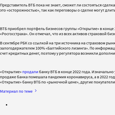
Представитель ВТБ пока не знает, сможет ли состояться сделк
это «осторожностью», так как переговоры о сделке могут дли
ВТБ приобрел портфель бизнесов группы «Открытие» в конце 20
«Росгосстраха». Он отмечал, что из всех активов страховой б
В сентябре РБК со ссылкой на три источника на страховом рын
залогодержателем 100% «Балтийского лизинга». По информации
счет кредитных денег, поэтому у регулятора возникли допол
«Открытие»
продали
банку ВТБ в конце 2022 года. Изначально
продаже банка помешала пандемия коронавируса, а в 2022 го
«Открытие» банку ВТБ по «рыночной цене», другие покупатели 
Материал по теме