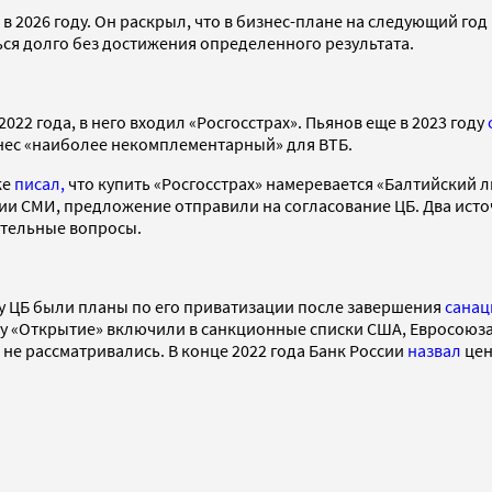
а в 2026 году. Он раскрыл, что в бизнес-плане на следующий г
ться долго без достижения определенного результата.
22 года, в него входил «Росгосстрах». Пьянов еще в 2023 году
изнес «наиболее некомплементарный» для ВТБ.
ке
писал,
что купить «Росгосстрах» намеревается «Балтийский л
 СМИ, предложение отправили на согласование ЦБ. Два источн
нительные вопросы.
 у ЦБ были планы по его приватизации после завершения
санац
ду «Открытие» включили в санкционные списки США, Евросоюза
не рассматривались. В конце 2022 года Банк России
назвал
цен