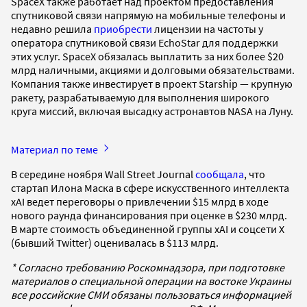
SpaceX также работает над проектом предоставления
спутниковой связи напрямую на мобильные телефоны и
недавно решила
приобрести
лицензии на частоты у
оператора спутниковой связи EchoStar для поддержки
этих услуг. SpaceX обязалась выплатить за них более $20
млрд наличными, акциями и долговыми обязательствами.
Компания также инвестирует в проект Starship — крупную
ракету, разрабатываемую для выполнения широкого
круга миссий, включая высадку астронавтов NASA на Луну.
Материал по теме
В середине ноября Wall Street Journal
сообщала
, что
стартап Илона Маска в сфере искусственного интеллекта
xAI ведет переговоры о привлечении $15 млрд в ходе
нового раунда финансирования при оценке в $230 млрд.
В марте стоимость объединенной группы xAI и соцсети X
(бывший Twitter) оценивалась в $113 млрд.
* Согласно требованию Роскомнадзора, при подготовке
материалов о специальной операции на востоке Украины
все российские СМИ обязаны пользоваться информацией