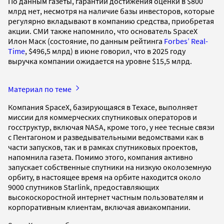
По данным газеты, гарантий достижения оценки в $800
млрд нет, несмотря на наличие базы инвесторов, которые
регулярно вкладывают в компанию средства, приобретая
акции. СМИ также напомнило, что основатель SpaceX
Илон Маск (состояние, по данным рейтинга
Forbes’ Real-
Time
, $496,5 млрд) в июне говорил, что в 2025 году
выручка компании ожидается на уровне $15,5 млрд.
Материал по теме
Компания SpaceX, базирующаяся в Техасе, выполняет
миссии для коммерческих спутниковых операторов и
госструктур, включая NASA, кроме того, у нее тесные связи
с Пентагоном и разведывательными ведомствами как в
части запусков, так и в рамках спутниковых проектов,
напомнила газета. Помимо этого, компания активно
запускает собственные спутники на низкую околоземную
орбиту, в настоящее время на орбите находится около
9000 спутников Starlink, предоставляющих
высокоскоростной интернет частным пользователям и
корпоративным клиентам, включая авиакомпании.