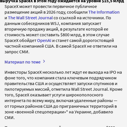
выручка SpaceX в этом году ожидается на уровне $15,5 млрд
SpaceX может провести первичное публичное
размещение акций в 2026 году, сообщили
The Information
и
The Wall Street Journal
со ссылкой на источники. По
данным собеседников WSJ, компания запускает
вторичную продажу акций, в результате которой ее
стоимость может составить $800 млрд, в этом случае
SpaceX обойдет
OpenAI
и станет самой дорогостоящей
частной компанией США. В самой SpaceX не ответили на
запрос СМИ.
Материал по теме
Инвесторы SpaceX несколько лет ждут ее выхода на IPO на
фоне того, что компания стала ключевым подрядчиком
правительства США и осуществляет запуски спутников и
пилотируемых миссий, отметила Wall Street Journal. Кроме
того, SpaceX оказывает услуги широкополосного
интернета по всему миру, включая удаленные районы —
от горных районов США до приграничных территорий в
зоне «военной спецоперации»* на Украине, добавило
СМИ.