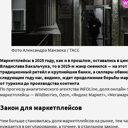
Фото Александра Манзюка / ТАСС
Маркетплейсы в 2025 году, как и в прошлом, оставались в ц
Владислава Бакальчука, то в 2025-м жанр сменился — на эт
традиционный ретейл и крупнейшие банки, а селлеры обвин
следующем году нас, видимо, ждет продолжение борьбы марк
от туризма до производства контента
По прогнозу аналитического агентства INFOLine, доля онлайн-
маркетплейсы — Wildberries, Ozon, «Яндекс Маркет», «Мегамарке
Закон для маркетплейсов
Чем больше становилась доля маркетплейсов на рынке, тем ч
нуждается в регулировании, а точнее, в отдельном законе.