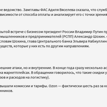
 ведомство. Замглавы ФАС Адиля Вяселева сказала, что служ
висимости от способа оплаты и анализирует его с точки зрен
крытой встрече с бизнесом президент России Владимир Путин 
омышленников и предпринимателей (РСПП) Александр Шохин. «
 словам Шохина, глава Центрального банка Эльвира Набиуллина
уществ, которые у них есть по другим направлениям.
ешние атаки, но и внутренние. В конце года сразу несколько 
а маркетплейсах. В обращении говорилось, что такие скидки у
зов и расходов на логистику).
вышали комиссии и тарифы. Ozon — фактически шесть раз за к
енников.