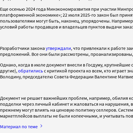
Еще осенью 2024 года Минэкономразвития при участии Минпр
платформенной экономике»; 22 июля 2025-го закон был принят
пользователями могут быть, наконец, упорядочены. Наприме
условий работы продавцов и владельцев пунктов выдачи заказов
Разработчики закона
утверждали
, что привлекали к работе з
предложений. Все они были рассмотрены, проанализированы, 
Однако, когда в июле документ внесли в Госдуму, крупнейшие
другие),
обратились
с критикой проекта ко всем, кто играет 
Володину, председателю Совета Федерации Валентине Матвие
Документ не решает важнейших проблем, например, обилия к
подделки через личный кабинет и жаловаться на нарушения, в
прежнему могут влиять на ценовую политику селлеров. Систем
маркетплейсов выплаты не были копеечными, и учитывать пов
Материал по теме