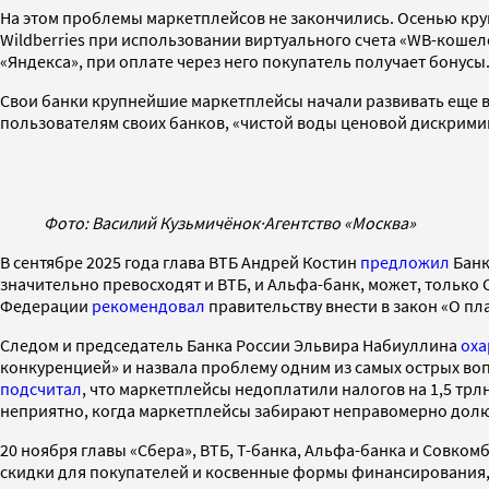
На этом проблемы маркетплейсов не закончились. Осенью кр
Wildberries при использовании виртуального счета «WB-кошеле
«Яндекса», при оплате через него покупатель получает бонусы
Свои банки крупнейшие маркетплейсы начали развивать еще в 
пользователям своих банков, «чистой воды ценовой дискримин
Фото: Василий Кузьмичёнок
·
Агентство «Москва»
В сентябре 2025 года глава ВТБ Андрей Костин
предложил
Банк
значительно превосходят и ВТБ, и Альфа-банк, может, только С
Федерации
рекомендовал
правительству внести в закон «О п
Следом и председатель Банка России Эльвира Набиуллина
оха
конкуренцией» и назвала проблему одним из самых острых воп
подсчитал
, что маркетплейсы недоплатили налогов на 1,5 трлн
неприятно, когда маркетплейсы забирают неправомерно долю н
20 ноября главы «Сбера», ВТБ, Т-банка, Альфа-банка и Совком
скидки для покупателей и косвенные формы финансирования,