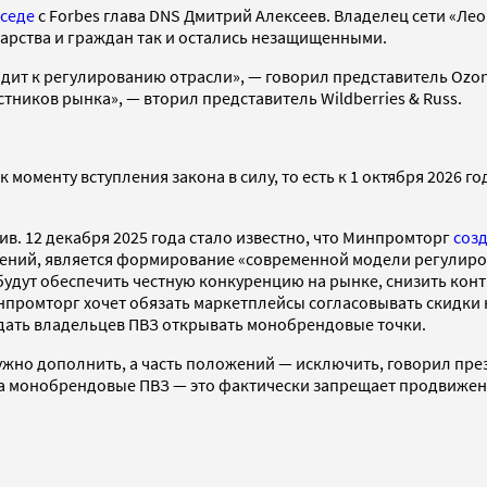
еседе
с Forbes глава DNS Дмитрий Алексеев. Владелец сети «Ле
дарства и граждан так и остались незащищенными.
ит к регулированию отрасли», — говорил представитель Ozon.
ников рынка», — вторил представитель Wildberries & Russ.
к моменту вступления закона в силу, то есть к 1 октября 2026
. 12 декабря 2025 года стало известно, что Минпромторг
соз
ний, является формирование «современной модели регулиров
дут обеспечить честную конкуренцию на рынке, снизить конт
инпромторг хочет обязать маркетплейсы согласовывать скидки 
дать владельцев ПВЗ открывать монобрендовые точки.
жно дополнить, а часть положений — исключить, говорил пре
 на монобрендовые ПВЗ — это фактически запрещает продвижен