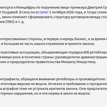
омторга и Минцифры по поручению вице-премьера Дмитрия Гри
 Госдумой. В силу он
вступит
1 октября 2026 года, и тогда сл
р, закон поможет сформировать структуру договоров между с
 (ПВЗ) и т. д.
аинтересованные стороны, в первую очередь бизнес, а за время
и большая их часть нашла отражение в проекте закона.
 отраслевые ассоциации, объединяющие порядка 600 ретейлеро
значимую роль в политике страны: руководителю администраци
нко и председателю правительства Михаилу Мишустину.
онтрафакта, обращали внимание ретейлеры и производители.
 итоговую версию не вошла. Исчезло и требование о прозрачн
а штрафов тоже не устроила критиков закона. Они предлагали
торные нарушения, но и эти нормы в закон не вошли.