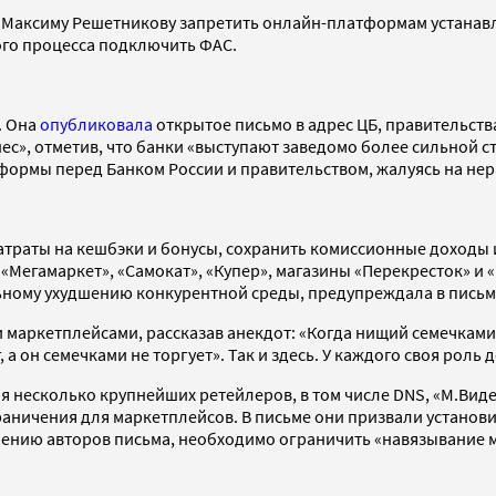
Максиму Решетникову запретить онлайн-платформам устанавли
того процесса подключить ФАС.
. Она
опубликовала
открытое письмо в адрес ЦБ, правительств
с», отметив, что банки «выступают заведомо более сильной 
ормы перед Банком России и правительством, жалуясь на нер
траты на кешбэки и бонусы, сохранить комиссионные доходы и 
егамаркет», «Самокат», «Купер», магазины «Перекресток» и «П
льному ухудшению конкурентной среды, предупреждала в письм
маркетплейсами, рассказав анекдот: «Когда нищий семечками т
г, а он семечками не торгует». Так и здесь. У каждого своя роль
я несколько крупнейших ретейлеров, в том числе DNS, «М.Вид
аничения для маркетплейсов. В письме они призвали установ
 мнению авторов письма, необходимо ограничить «навязывание