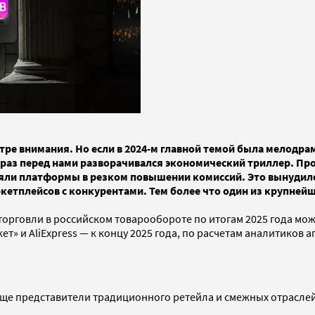
ентре внимания. Но если в 2024-м главной темой была мелодр
от раз перед нами разворачивался экономический триллер. П
яли платформы в резком повышении комиссий. Это вынудило
етплейсов с конкурентами. Тем более что один из крупнейши
торговли в российском товарообороте по итогам 2025 года мож
т» и AliExpress — к концу 2025 года, по расчетам аналитиков а
аще представители традиционного ретейла и смежных отраслей