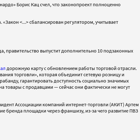
онардо» Борис Кац счел, что законопроект полноценно
 «Закон <...> сбалансирован регулятором, учитывает
 года, правительство выпустит дополнительно 10 подзаконных
дал
дорожную карту с обновлением работы торговой отрасли.
ания торговли», которая объединит сетевую розницу и
рабанду, гарантировать доступность социально значимых
на товары с продавцами — сейчас они фактически не могут
зидент Ассоциации компаний интернет-торговли (АКИТ) Артем
ие бренда площадки через франшизу, из-за чего развитие ПВЗ