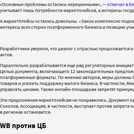
«Основные проблемы остались нерешенными», —
отмечал в б
учитывает лишь потребности маркетплейсов, а интересы госу
А маркетплейсы остались довольны. «Закон комплексно подход
интересы всех сторон платформенного бизнеса и позицию участ
Разработчики уверяли, что диалог с отраслью продолжается и 
актов.
Параллельно разрабатывается еще ряд регуляторных инициатив
Целью документа, включающего 12 законодательных предложе
платформенные форматы. По мнению авторов, меры должны бу
товаров и усилить поддержку малого бизнеса. В частности, М
управлять ценами. Также онлайн-площадкам запретят принуж
Эти предложения маркетплейсам не понравились. Документ ну
Соколов. Ассоциация, в частности, выступает против запрета
в регионах остановится.
WB против ЦБ