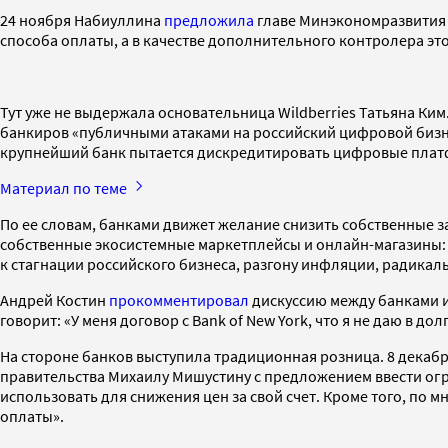
24 ноября Набиуллина
предложила
главе Минэкономразвития 
способа оплаты, а в качестве дополнительного контролера э
Тут уже не выдержала основательница Wildberries Татьяна Ким
банкиров «публичными атаками на российский цифровой бизне
крупнейший банк пытается дискредитировать цифровые платф
Материал по теме
По ее словам, банками движет желание снизить собственные за
собственные экосистемные маркетплейсы и онлайн-магазины: «М
к стагнации российского бизнеса, разгону инфляции, радика
Андрей Костин
прокомментировал
дискуссию между банками и 
говорит: «У меня договор с Bank of New York, что я не даю в дол
На стороне банков выступила традиционная розница. 8 декабр
правительства Михаилу Мишустину с предложением ввести огр
использовать для снижения цен за свой счет. Кроме того, по
оплаты».