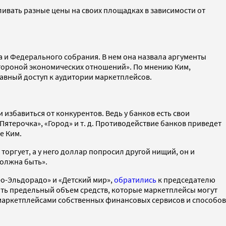
вать разные цены на своих площадках в зависимости от
а и Федерального собрания. В нем она назвала аргументы
стороной экономических отношений». По мнению Ким,
авный доступ к аудитории маркетплейсов.
избавиться от конкурентов. Ведь у банков есть свои
ятерочка», «Город» и т. д. Противодействие банков приведет
е Ким.
оргует, а у него доллар попросил другой нищий, он и
 должна быть».
ео-Эльдорадо» и «Детский мир»,
обратились
к председателю
ить предельный объем средств, которые маркетплейсы могут
 маркетплейсами собственных финансовых сервисов и способов