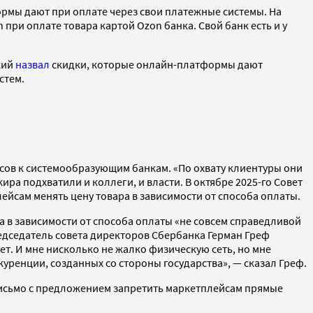
рмы дают при оплате через свои платежные системы.
На
 при оплате товара картой Ozon банка. Свой банк есть и у
кий
назвал
скидки, которые онлайн-платформы дают
стем.
сов к системообразующим банкам. «По охвату клиентуры они
ира подхватили и коллеги, и власти. В октябре 2025-го Совет
йсам менять цену товара в зависимости от способа оплаты.
 в зависимости от способа оплаты «не совсем справедливой
едседатель совета директоров Сбербанка Герман Греф
чет. И мне нисколько не жалко физическую сеть, но мне
уренции, созданных со стороны государства», — сказал Греф.
исьмо с предложением запретить маркетплейсам прямые