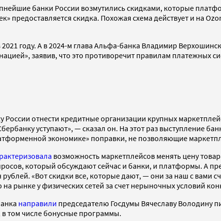
упнейшие банки России возмутились
скидками, которые платфо
к» предоставляется скидка. Похожая схема действует и на Ozon
.
2021 году. А в 2024-м глава Альфа-банка Владимир Верхошинс
ацией», заявив, что это противоречит правилам платежных си
у России отнести кредитные организации крупных маркетплей
бербанку уступают», — сказал он. На этот раз выступление банк
латформенной экономике» поправки, не позволяющие маркетпле
рактеризовала
возможность маркетплейсов менять цену товара
росов, который обсуждают сейчас и банки, и платформы. А пр
 рублей. «Вот скидки все, которые дают, — они за наш с вами с
а рынке у физических сетей за счет нерыночных условий конк
банка
направили
председателю Госдумы Вячеславу Володину п
 в том числе бонусные программы.