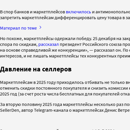
В спор банков и маркетплейсов
включилось
и антимонопольное
запретить маркетплейсам дифференцировать цену товара в за
Материал по теме
Но похоже, маркетплейсы одержали победу. 25 декабря на за
спора по скидкам,
рассказал
президент Российского союза пр
на основе справедливой же конкуренции», — рассказал он. По
интересов, и не лишать маркетплейсы тех конкурентных преим
Давление на селлеров
Маркетплейсам в 2025 году приходилось отбивать не только вн
отменить скидки постоянного покупателя и снизить комиссии н
2025 год (за счет роста числа бесплатных для покупателей отка
За вторую половину 2025 года маркетплейсы несколько раз по
SellerDen, автор Telegram-канала о маркетплейсах Денис Ветр