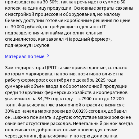
производства на 30-50%, так как речь идет о сумме в 50
копеек на единицу продукции. Основные затраты связаны
с настройкой процессов и оборудования, но малому
бизнесу доступны готовые коробочные решения по цене
от 30 000 рублей, не требующие отдельного IT-
подразделения или найма дополнительных
специалистов, как заявлял «Народный фермер»,
подчеркнул Юсупов.
Материал по теме
Замгендиректора ЦРПТ также привел данные, согласно
которым маркировка, напротив, позитивно влияет на
работу фермеров: с сентября по декабрь 2025 года
суммарный объем ввода в оборот молочной продукции
среди 10 крупных фермерских хозяйств и кооперативов
увеличился на 54,7% год к году — с 7900 тонн до 12 200
тонн. Фальсификат же в молочной отрасли снизился с
30% до начала маркировки до 0,002% сегодня, добавил
он. «Важно понимать и другое: отсутствие маркировки не
означает отсутствие расходов. Нелегальный рынок всегда
оплачивается добросовестными производителями —
через демпинг, фальсификат и потерю доли рынка.